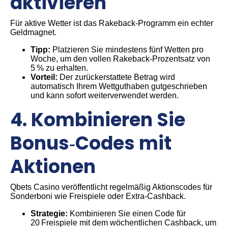
aktivieren
Für aktive Wetter ist das Rakeback‑Programm ein echter
Geldmagnet.
Tipp:
Platzieren Sie mindestens fünf Wetten pro
Woche, um den vollen Rakeback‑Prozentsatz von
5 % zu erhalten.
Vorteil:
Der zurückerstattete Betrag wird
automatisch Ihrem Wettguthaben gutgeschrieben
und kann sofort weiterverwendet werden.
4. Kombinieren Sie
Bonus‑Codes mit
Aktionen
Qbets Casino veröffentlicht regelmäßig Aktionscodes für
Sonderboni wie Freispiele oder Extra‑Cashback.
Strategie:
Kombinieren Sie einen Code für
20 Freispiele mit dem wöchentlichen Cashback, um