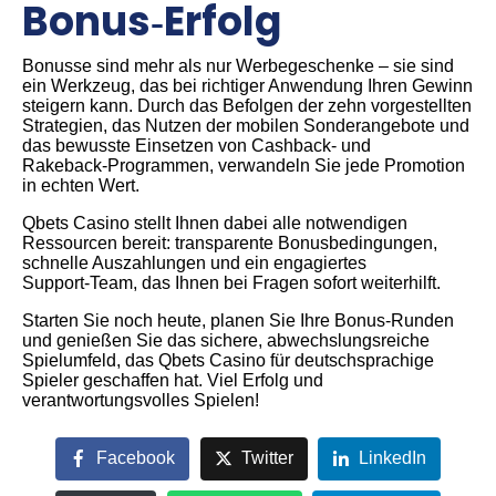
Bonus‑Erfolg
Bonusse sind mehr als nur Werbegeschenke – sie sind
ein Werkzeug, das bei richtiger Anwendung Ihren Gewinn
steigern kann. Durch das Befolgen der zehn vorgestellten
Strategien, das Nutzen der mobilen Sonderangebote und
das bewusste Einsetzen von Cashback‑ und
Rakeback‑Programmen, verwandeln Sie jede Promotion
in echten Wert.
Qbets Casino stellt Ihnen dabei alle notwendigen
Ressourcen bereit: transparente Bonusbedingungen,
schnelle Auszahlungen und ein engagiertes
Support‑Team, das Ihnen bei Fragen sofort weiterhilft.
Starten Sie noch heute, planen Sie Ihre Bonus‑Runden
und genießen Sie das sichere, abwechslungsreiche
Spielumfeld, das Qbets Casino für deutschsprachige
Spieler geschaffen hat. Viel Erfolg und
verantwortungsvolles Spielen!
Facebook
Twitter
LinkedIn