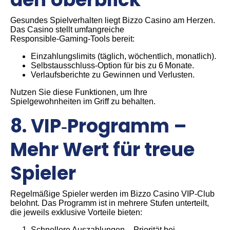
Gesundes Spielverhalten liegt Bizzo Casino am Herzen.
Das Casino stellt umfangreiche
Responsible‑Gaming‑Tools bereit:
Einzahlungslimits (täglich, wöchentlich, monatlich).
Selbstausschluss‑Option für bis zu 6 Monate.
Verlaufsberichte zu Gewinnen und Verlusten.
Nutzen Sie diese Funktionen, um Ihre
Spielgewohnheiten im Griff zu behalten.
8. VIP‑Programm –
Mehr Wert für treue
Spieler
Regelmäßige Spieler werden im Bizzo Casino VIP‑Club
belohnt. Das Programm ist in mehrere Stufen unterteilt,
die jeweils exklusive Vorteile bieten:
Schnellere Auszahlungen – Priorität bei