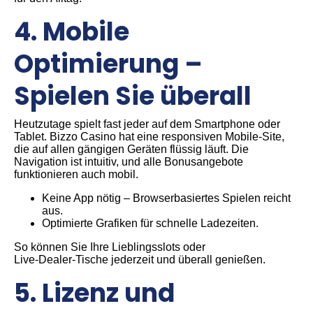
4. Mobile
Optimierung –
Spielen Sie überall
Heutzutage spielt fast jeder auf dem Smartphone oder
Tablet. Bizzo Casino hat eine responsiven Mobile‑Site,
die auf allen gängigen Geräten flüssig läuft. Die
Navigation ist intuitiv, und alle Bonusangebote
funktionieren auch mobil.
Keine App nötig – Browserbasiertes Spielen reicht
aus.
Optimierte Grafiken für schnelle Ladezeiten.
So können Sie Ihre Lieblingsslots oder
Live‑Dealer‑Tische jederzeit und überall genießen.
5. Lizenz und