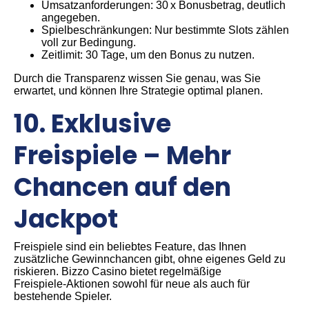
Umsatzanforderungen: 30 x Bonusbetrag, deutlich
angegeben.
Spielbeschränkungen: Nur bestimmte Slots zählen
voll zur Bedingung.
Zeitlimit: 30 Tage, um den Bonus zu nutzen.
Durch die Transparenz wissen Sie genau, was Sie
erwartet, und können Ihre Strategie optimal planen.
10. Exklusive
Freispiele – Mehr
Chancen auf den
Jackpot
Freispiele sind ein beliebtes Feature, das Ihnen
zusätzliche Gewinnchancen gibt, ohne eigenes Geld zu
riskieren. Bizzo Casino bietet regelmäßige
Freispiele‑Aktionen sowohl für neue als auch für
bestehende Spieler.