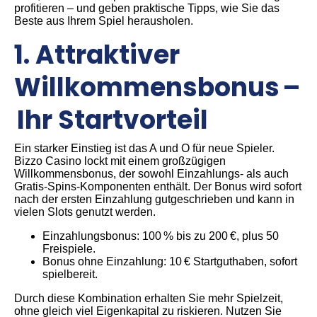
profitieren – und geben praktische Tipps, wie Sie das
Beste aus Ihrem Spiel herausholen.
1. Attraktiver
Willkommensbonus –
Ihr Startvorteil
Ein starker Einstieg ist das A und O für neue Spieler.
Bizzo Casino lockt mit einem großzügigen
Willkommensbonus, der sowohl Einzahlungs‑ als auch
Gratis‑Spins‑Komponenten enthält. Der Bonus wird sofort
nach der ersten Einzahlung gutgeschrieben und kann in
vielen Slots genutzt werden.
Einzahlungsbonus: 100 % bis zu 200 €, plus 50
Freispiele.
Bonus ohne Einzahlung: 10 € Startguthaben, sofort
spielbereit.
Durch diese Kombination erhalten Sie mehr Spielzeit,
ohne gleich viel Eigenkapital zu riskieren. Nutzen Sie