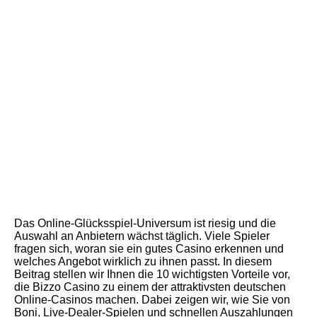
Bizzo
Casino
spielen
sollten
Das Online‑Glücksspiel‑Universum ist riesig und die
Auswahl an Anbietern wächst täglich. Viele Spieler
fragen sich, woran sie ein gutes Casino erkennen und
welches Angebot wirklich zu ihnen passt. In diesem
Beitrag stellen wir Ihnen die 10 wichtigsten Vorteile vor,
die Bizzo Casino zu einem der attraktivsten deutschen
Online‑Casinos machen. Dabei zeigen wir, wie Sie von
Boni, Live‑Dealer‑Spielen und schnellen Auszahlungen