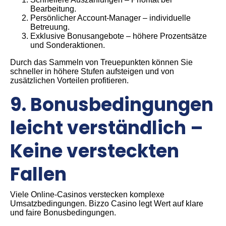
Bearbeitung.
Persönlicher Account‑Manager – individuelle
Betreuung.
Exklusive Bonusangebote – höhere Prozentsätze
und Sonderaktionen.
Durch das Sammeln von Treuepunkten können Sie
schneller in höhere Stufen aufsteigen und von
zusätzlichen Vorteilen profitieren.
9. Bonusbedingungen
leicht verständlich –
Keine versteckten
Fallen
Viele Online‑Casinos verstecken komplexe
Umsatzbedingungen. Bizzo Casino legt Wert auf klare
und faire Bonusbedingungen.