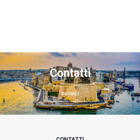
Contatti
Scrivici
CONTATTI