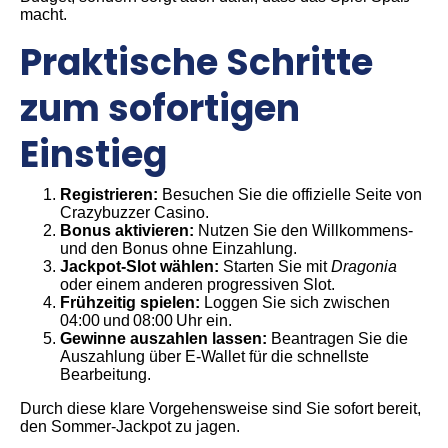
macht.
Praktische Schritte
zum sofortigen
Einstieg
Registrieren:
Besuchen Sie die offizielle Seite von
Crazybuzzer Casino.
Bonus aktivieren:
Nutzen Sie den Willkommens‑
und den Bonus ohne Einzahlung.
Jackpot‑Slot wählen:
Starten Sie mit
Dragonia
oder einem anderen progressiven Slot.
Frühzeitig spielen:
Loggen Sie sich zwischen
04:00 und 08:00 Uhr ein.
Gewinne auszahlen lassen:
Beantragen Sie die
Auszahlung über E‑Wallet für die schnellste
Bearbeitung.
Durch diese klare Vorgehensweise sind Sie sofort bereit,
den Sommer‑Jackpot zu jagen.