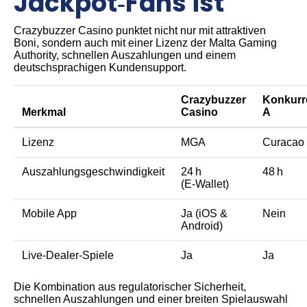
Jackpot‑Fans ist
Crazybuzzer Casino punktet nicht nur mit attraktiven
Boni, sondern auch mit einer Lizenz der Malta Gaming
Authority, schnellen Auszahlungen und einem
deutschsprachigen Kundensupport.
Crazybuzzer
Konkurr
Merkmal
Casino
A
Lizenz
MGA
Curacao
Auszahlungsgeschwindigkeit
24 h
48 h
(E‑Wallet)
Mobile App
Ja (iOS &
Nein
Android)
Live‑Dealer‑Spiele
Ja
Ja
Die Kombination aus regulatorischer Sicherheit,
schnellen Auszahlungen und einer breiten Spielauswahl