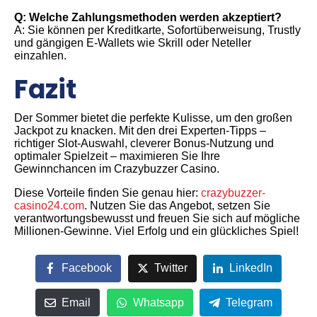
Q: Welche Zahlungsmethoden werden akzeptiert?
A: Sie können per Kreditkarte, Sofortüberweisung, Trustly
und gängigen E‑Wallets wie Skrill oder Neteller
einzahlen.
Fazit
Der Sommer bietet die perfekte Kulisse, um den großen
Jackpot zu knacken. Mit den drei Experten‑Tipps –
richtiger Slot‑Auswahl, cleverer Bonus‑Nutzung und
optimaler Spielzeit – maximieren Sie Ihre
Gewinnchancen im Crazybuzzer Casino.
Diese Vorteile finden Sie genau hier:
crazybuzzer-
casino24.com
. Nutzen Sie das Angebot, setzen Sie
verantwortungsbewusst und freuen Sie sich auf mögliche
Millionen‑Gewinne. Viel Erfolg und ein glückliches Spiel!
Facebook
Twitter
LinkedIn
Email
Whatsapp
Telegram