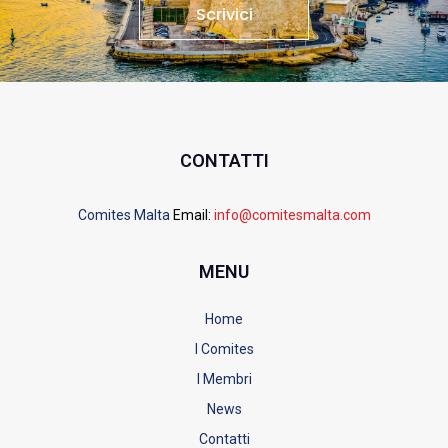
Scrivici
CONTATTI
Comites Malta
Email:
info@comitesmalta.com
MENU
Home
I Comites
I Membri
News
Contatti