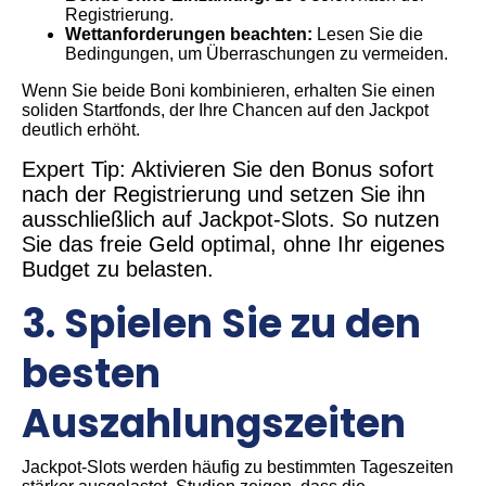
Registrierung.
Wettanforderungen beachten:
Lesen Sie die
Bedingungen, um Überraschungen zu vermeiden.
Wenn Sie beide Boni kombinieren, erhalten Sie einen
soliden Startfonds, der Ihre Chancen auf den Jackpot
deutlich erhöht.
Expert Tip: Aktivieren Sie den Bonus sofort
nach der Registrierung und setzen Sie ihn
ausschließlich auf Jackpot‑Slots. So nutzen
Sie das freie Geld optimal, ohne Ihr eigenes
Budget zu belasten.
3. Spielen Sie zu den
besten
Auszahlungszeiten
Jackpot‑Slots werden häufig zu bestimmten Tageszeiten