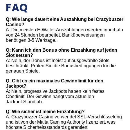
FAQ
Q: Wie lange dauert eine Auszahlung bei Crazybuzzer
Casino?
A: Die meisten E‑Wallet‑Auszahlungen werden innerhalb
von 24 Stunden bearbeitet. Banküberweisungen
benötigen 3‑5 Werktage.
Q: Kann ich den Bonus ohne Einzahlung auf jeden
Slot setzen?
A: Nein, der Bonus ist meist auf ausgewählte Slots
beschränkt. Prüfen Sie die Bonusbedingungen für die
genauen Spiele.
Q: Gibt es ein maximales Gewinnlimit für den
Jackpot?
A: Nein, progressive Jackpots haben kein festes
Oberlimit. Der Gewinn hängt vom aktuellen
Jackpot‑Stand ab.
Q: Wie sicher ist meine Einzahlung?
A: Crazybuzzer Casino verwendet SSL‑Verschlüsselung
und ist von der Malta Gaming Authority lizenziert, was
höchste Sicherheitsstandards garantiert.