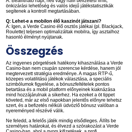
A: Beállítható napi, heti vagy havi befizetési limit,
önkizárási lehetőség és valós idejű játékstatisztikák
segítenek a kontroll megtartásában.
Q: Lehet-e a mobilon élő kaszinót játszani?
A: Igen, a Verde Casino élő osztós játékai (pl. Blackjack,
Roulette) teljesen optimalizáltak mobilra, így asztalhoz
hasonló élményt nyújtanak.
Összegzés
Az ingyenes pörgetések hatékony kihasználása a Verde
Casino‑ban nem csupán szerencse kérdése, hanem jól
megtervezett stratégia eredménye. A magas RTP‑ű,
közepes volatilitású játékok választása, a speciális
szimbólumok figyelése, a bónuszfeltételek pontos
betartása és a mobil platform előnyeinek kiaknázása
mind hozzájárulnak a sikerhez. Ha ezeket a öt tippet
követed, már az első napokban jelentős előnyre tehetsz
szert, és a befizetés nélküli üdvözlő bónusz valóban a
nyereményed részévé válik.
Ne feledd, a felelős játék mindig elsődleges. Állíts be
személyes határokat, és élvezd a szórakozást a Verde
Casino-ban, ahol a gyors kifizetések, a profi