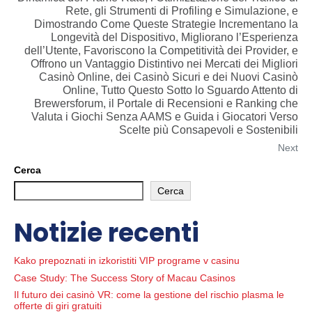
Rete, gli Strumenti di Profiling e Simulazione, e
Dimostrando Come Queste Strategie Incrementano la
Longevità del Dispositivo, Migliorano l’Esperienza
dell’Utente, Favoriscono la Competitività dei Provider, e
Offrono un Vantaggio Distintivo nei Mercati dei Migliori
Casinò Online, dei Casinò Sicuri e dei Nuovi Casinò
Online, Tutto Questo Sotto lo Sguardo Attento di
Brewersforum, il Portale di Recensioni e Ranking che
Valuta i Giochi Senza AAMS e Guida i Giocatori Verso
Scelte più Consapevoli e Sostenibili
Next
Cerca
Cerca
Notizie recenti
Kako prepoznati in izkoristiti VIP programe v casinu
Case Study: The Success Story of Macau Casinos
Il futuro dei casinò VR: come la gestione del rischio plasma le
offerte di giri gratuiti