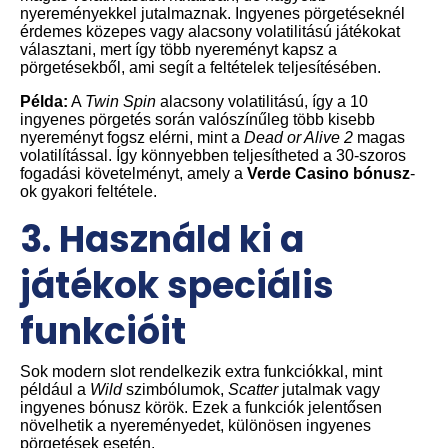
nyereményekkel jutalmaznak. Ingyenes pörgetéseknél
érdemes közepes vagy alacsony volatilitású játékokat
választani, mert így több nyereményt kapsz a
pörgetésekből, ami segít a feltételek teljesítésében.
Példa:
A
Twin Spin
alacsony volatilitású, így a 10
ingyenes pörgetés során valószínűleg több kisebb
nyereményt fogsz elérni, mint a
Dead or Alive 2
magas
volatilítással. Így könnyebben teljesítheted a 30‑szoros
fogadási követelményt, amely a
Verde Casino bónusz
-
ok gyakori feltétele.
3. Használd ki a
játékok speciális
funkcióit
Sok modern slot rendelkezik extra funkciókkal, mint
például a
Wild
szimbólumok,
Scatter
jutalmak vagy
ingyenes bónusz körök. Ezek a funkciók jelentősen
növelhetik a nyereményedet, különösen ingyenes
pörgetések esetén.