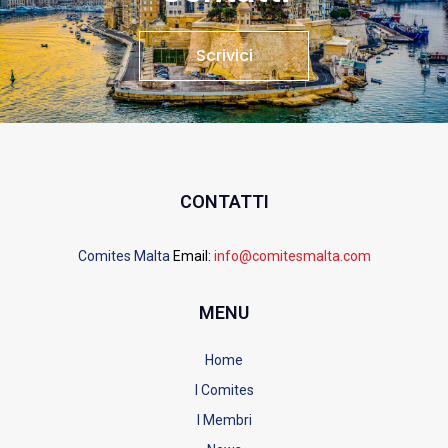
Scrivici
CONTATTI
Comites Malta
Email:
info@comitesmalta.com
MENU
Home
I Comites
I Membri