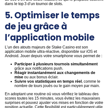
dans le top 3 d’un tournoi de slots.
5. Optimiser le temps
de jeu grâce à
l’application mobile
L’un des atouts majeurs de Stake Casino est son
application mobile ultra‑réactive, disponible sur iOS et
Android. Jouer depuis votre smartphone vous permet de :
Participer à plusieurs tournois simultanément
grâce aux notifications push.
Réagir instantanément aux changements de
mise
ou aux bonus éclair.
Suivre vos statistiques en temps réel
, comme le
nombre de tours joués ou le gain moyen par main.
En adoptant une routine où vous vérifiez le tableau des
scores toutes les 15 minutes, vous évitez les mauvaises
surprises et pouvez ajuster vos mises en fonction de votre
position actuelle. Cette flexibilité est particulièrement utile