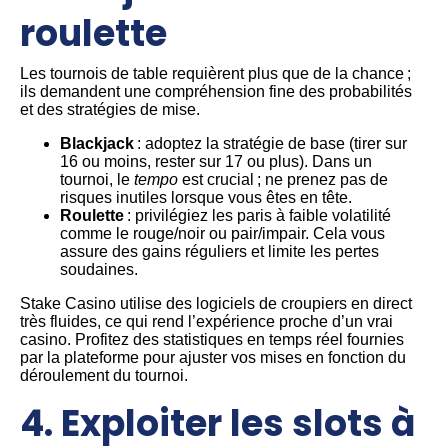
roulette
Les tournois de table requièrent plus que de la chance ;
ils demandent une compréhension fine des probabilités
et des stratégies de mise.
Blackjack
: adoptez la stratégie de base (tirer sur
16 ou moins, rester sur 17 ou plus). Dans un
tournoi, le
tempo
est crucial ; ne prenez pas de
risques inutiles lorsque vous êtes en tête.
Roulette
: privilégiez les paris à faible volatilité
comme le rouge/noir ou pair/impair. Cela vous
assure des gains réguliers et limite les pertes
soudaines.
Stake Casino utilise des logiciels de croupiers en direct
très fluides, ce qui rend l’expérience proche d’un vrai
casino. Profitez des statistiques en temps réel fournies
par la plateforme pour ajuster vos mises en fonction du
déroulement du tournoi.
4. Exploiter les slots à