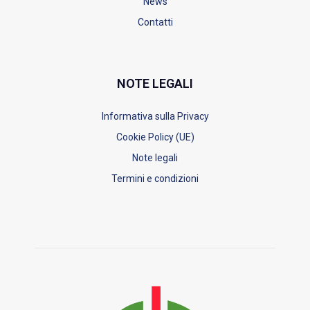
News
Contatti
NOTE LEGALI
Informativa sulla Privacy
Cookie Policy (UE)
Note legali
Termini e condizioni