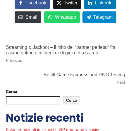
Facebook
Twitter
LinkedIn
Email
Whatsapp
Telegram
Streaming & Jackpot – Il mito del “partner perfetto” fra
casinò online e influencer di gioco d’azzardo
Previous
Bettilt Game Fairness and RNG Testing
Next
Cerca
Cerca
Notizie recenti
Kako prepoznati in izkoristiti VIP programe v casinu