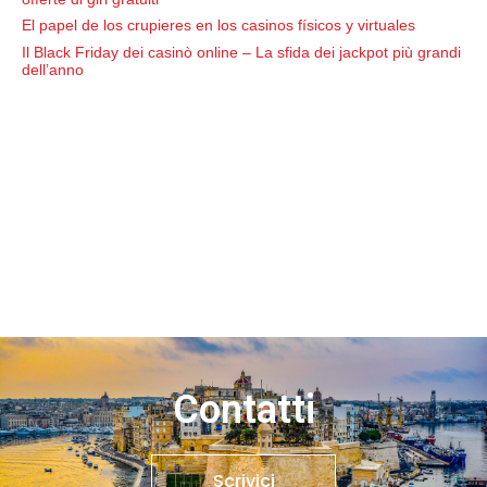
El papel de los crupieres en los casinos físicos y virtuales
Il Black Friday dei casinò online – La sfida dei jackpot più grandi
dell’anno
Contatti
Scrivici