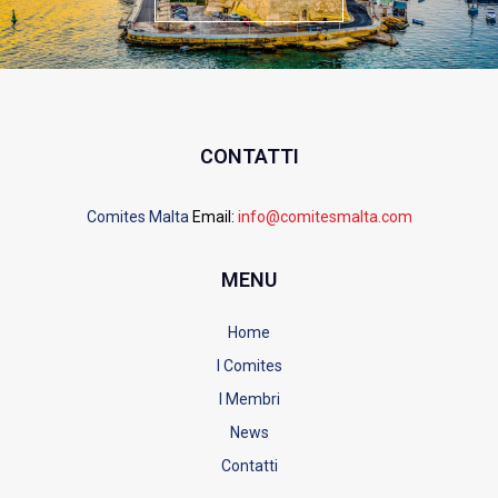
CONTATTI
Comites Malta
Email:
info@comitesmalta.com
MENU
Home
I Comites
I Membri
News
Contatti