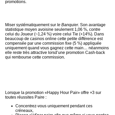
promotions.
Règle fondamentale
Miser systématiquement sur
le Banquier
. Son avantage
statistique moyen avoisine seulement 1,06 %, contre
celui du Joueur (~​1,24 %) voire celui Tie (+14%). Dans
beaucoup de casinos online cette petite différence est
compensée par une commission fixe (5 %) appliquée
uniquement quand vous gagnez cette main… néanmoins
elle reste très attractive lorsd’une promotion Cash‑back
qui rembourse cette commission.
Exploitation optimale des
side‑bets
Lorsque la promotion «Happy Hour Pair» offre ×3 sur
toutes réussites Paire :
Concentrez‐vous uniquement pendant ces
créneaux,