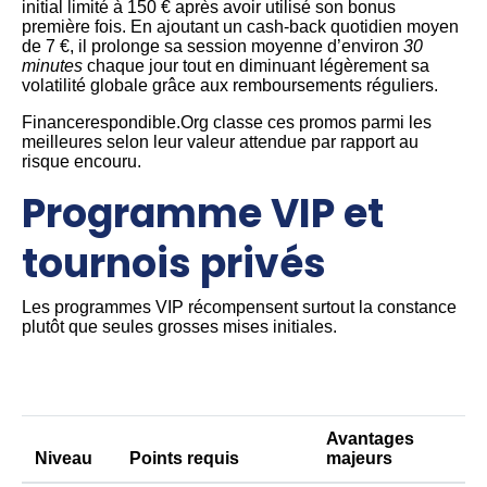
initial limité à 150 € après avoir utilisé son bonus
première fois. En ajoutant un cash‑back quotidien moyen
de 7 €, il prolonge sa session moyenne d’environ
30
minutes
chaque jour tout en diminuant légèrement sa
volatilité globale grâce aux remboursements réguliers.
Financerespondible.Org classe ces promos parmi les
meilleures selon leur valeur attendue par rapport au
risque encouru.
Programme VIP et
tournois privés
Les programmes VIP récompensent surtout la constance
plutôt que seules grosses mises initiales.
Structure typique
Avantages
Niveau
Points requis
majeurs