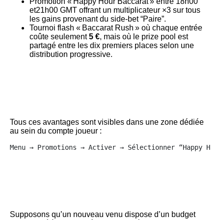
Promotion « Happy Hour Baccarat » entre 18h00
et21h00 GMT offrant un multiplicateur ×3 sur tous
les gains provenant du side‑bet “Paire”.
Tournoi flash « Baccarat Rush » où chaque entrée
coûte seulement
5 €
, mais où le prize pool est
partagé entre les dix premiers places selon une
distribution progressive.
Activation facile via le
tableau promo
Tous ces avantages sont visibles dans une zone dédiée
au sein du compte joueur :
Impact réel sur votre
bankroll débutante
Supposons qu’un nouveau venu dispose d’un budget