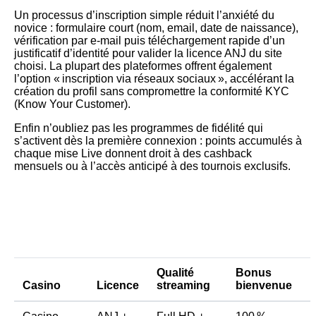
Un processus d’inscription simple réduit l’anxiété du
novice : formulaire court (nom, email, date de naissance),
vérification par e‑mail puis téléchargement rapide d’un
justificatif d’identité pour valider la licence ANJ du site
choisi. La plupart des plateformes offrent également
l’option « inscription via réseaux sociaux », accélérant la
création du profil sans compromettre la conformité KYC
(Know Your Customer).
Enfin n’oubliez pas les programmes de fidélité qui
s’activent dès la première connexion : points accumulés à
chaque mise Live donnent droit à des cashback
mensuels ou à l’accès anticipé à des tournois exclusifs.
Tableau comparatif
rapide
Qualité
Bonus
Casino
Licence
streaming
bienvenue