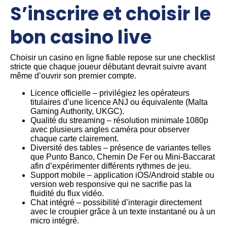
S’inscrire et choisir le
bon casino live
Choisir un casino en ligne fiable repose sur une checklist
stricte que chaque joueur débutant devrait suivre avant
même d’ouvrir son premier compte.
Licence officielle – privilégiez les opérateurs
titulaires d’une licence ANJ ou équivalente (Malta
Gaming Authority, UKGC).
Qualité du streaming – résolution minimale 1080p
avec plusieurs angles caméra pour observer
chaque carte clairement.
Diversité des tables – présence de variantes telles
que Punto Banco, Chemin De Fer ou Mini‑Baccarat
afin d’expérimenter différents rythmes de jeu.
Support mobile – application iOS/Android stable ou
version web responsive qui ne sacrifie pas la
fluidité du flux vidéo.
Chat intégré – possibilité d’interagir directement
avec le croupier grâce à un texte instantané ou à un
micro intégré.