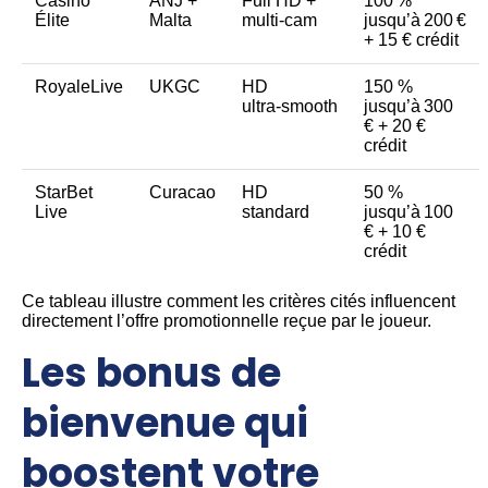
Casino
ANJ +
Full HD +
100 %
Élite
Malta
multi‑cam
jusqu’à 200 €
+ 15 € crédit
RoyaleLive
UKGC
HD
150 %
ultra‑smooth
jusqu’à 300
€ + 20 €
crédit
StarBet
Curacao
HD
50 %
Live
standard
jusqu’à 100
€ + 10 €
crédit
Ce tableau illustre comment les critères cités influencent
directement l’offre promotionnelle reçue par le joueur.
Les bonus de
bienvenue qui
boostent votre