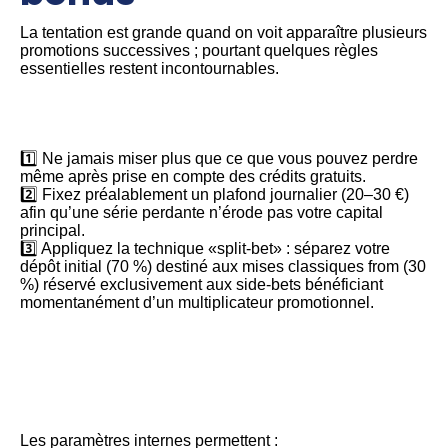
La tentation est grande quand on voit apparaître plusieurs
promotions successives ; pourtant quelques règles
essentielles restent incontournables.
Règles d’or
1️⃣ Ne jamais miser plus que ce que vous pouvez perdre
même après prise en compte des crédits gratuits.
2️⃣ Fixez préalablement un plafond journalier (20–30 €)
afin qu’une série perdante n’érode pas votre capital
principal.
3️⃣ Appliquez la technique «split‑bet» : séparez votre
dépôt initial (70 %) destiné aux mises classiques from (30
%) réservé exclusivement aux side‑bets bénéficiant
momentanément d’un multiplicateur promotionnel.
Outils fournis par le
casino
Les paramètres internes permettent :