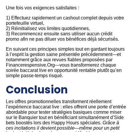
Une fois vos exigences satisfaites :
1) Effectuez rapidement un cashout complet depuis votre
portefeuille virtuel,
2) Réinitialisez vos limites quotidiennes,
3) Recommencez ensuite sans utiliser aucun crédit
promo afin ne pas diluer vos bénéfices déjà sécurisés.
En suivant ces principes simples tout en gardant toujours
à l’esprit la gestion saine présentée précédemment—et
notamment grâce aux revues fiables proposées par
Financerespensive.Org—vous transformerez chaque
soirée baccarat live en opportunité rentable plutôt qu’en
simple passe‐temps risqué.
Conclusion
Les offres promotionnelles transforment réellement
l’expérience baccarat live : elles offrent une porte d’entrée
abordable pour tester stratégies basiques comme miser
sur le Banquier tout en bénéficiant simultanément d’Side
bets boostés lors des Happy Hours spéciales.
Grâce à
ces incitations il devient possible—même pour un petit