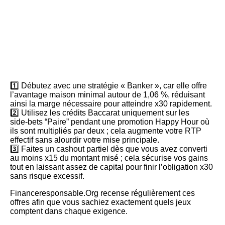
Astuces pour optimiser ce
premier capital
supplémentaire
1️⃣ Débutez avec une stratégie « Banker », car elle offre
l’avantage maison minimal autour de 1,06 %, réduisant
ainsi la marge nécessaire pour atteindre x30 rapidement.
2️⃣ Utilisez les crédits Baccarat uniquement sur les
side‑bets “Paire” pendant une promotion Happy Hour où
ils sont multipliés par deux ; cela augmente votre RTP
effectif sans alourdir votre mise principale.
3️⃣ Faites un cashout partiel dès que vous avez converti
au moins x15 du montant misé ; cela sécurise vos gains
tout en laissant assez de capital pour finir l’obligation x30
sans risque excessif.
Financeresponsable.Org recense régulièrement ces
offres afin que vous sachiez exactement quels jeux
comptent dans chaque exigence.