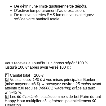
De définir une limite quotidienne/de dépôts,
D’activer temporairement l’auto‑exclusion,
De recevoir alertes SMS lorsque vous atteignez
xx%de votre bankroll totale.
Exemple pratique –
session courte avec
bonus dépôt
Vous recevez aujourd’hui un
bonus dépôt
: “100 %
jusqu’à 100 €” après avoir versé 100 € :
1️⃣ Capital total = 200 €.
2️⃣ Vous allouez
140 €
à vos mises principales Banker
(mise moyenne =8 €) → prévoyez environ
25 mains
avant
atteinte x30 requise (
≈6000 £ wagering
) grâce au taux
win~45 %.
3️⃣ Les
60 € restants
, placés comme side‑bet Paire durant
Happy Hour multiplier ×3 , génèrent potentiellement
90
€/session
.