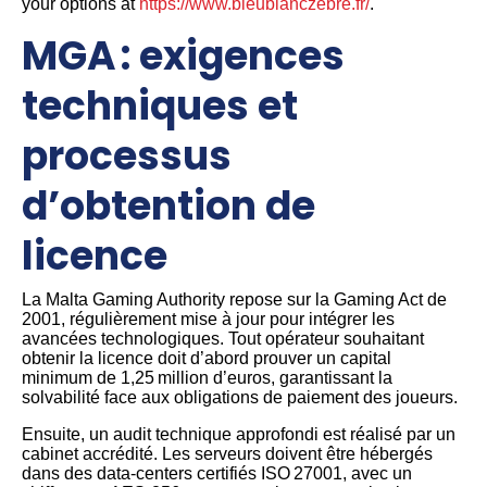
your options at
https://www.bleublanczebre.fr/
.
MGA : exigences
techniques et
processus
d’obtention de
licence
La Malta Gaming Authority repose sur la Gaming Act de
2001, régulièrement mise à jour pour intégrer les
avancées technologiques. Tout opérateur souhaitant
obtenir la licence doit d’abord prouver un capital
minimum de 1,25 million d’euros, garantissant la
solvabilité face aux obligations de paiement des joueurs.
Ensuite, un audit technique approfondi est réalisé par un
cabinet accrédité. Les serveurs doivent être hébergés
dans des data‑centers certifiés ISO 27001, avec un