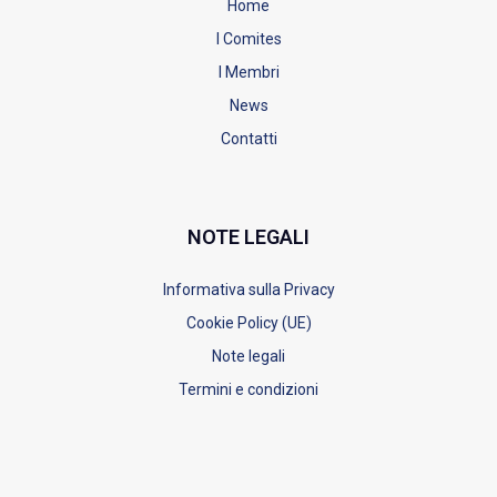
Home
I Comites
I Membri
News
Contatti
NOTE LEGALI
Informativa sulla Privacy
Cookie Policy (UE)
Note legali
Termini e condizioni