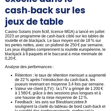
cash‑back sur les
jeux de table
Casino Solaris (nom fictif, licence MGA) a lancé en juillet
2023 un programme de cash‑back ciblé sur les tables de
roulette et de blackjack. Le taux moyen est de 18 % sur
les pertes nettes, avec un plafond de 250 € par semaine.
Les jeux éligibles comprennent la roulette européenne, le
blackjack à 6 paquets et le baccarat à mise minimale de
0,20 €.
Analyse des performances :
Rétention : le taux de rétention mensuel a augmenté
de 22 % après l’introduction du cash‑back, les
joueurs revenant en moyenne 3,4 fois par semaine.
Valeur vie client (LTV) : la LTV a grimpé de 1 200 €
à 1 560 €, grâce à des sessions plus longues et à
une hausse de la mise moyenne de 12 %.
Feedback : les avis sur Bleublanczebre.fr
soulignent la clarté du tableau de bord cash‑back et
la rapidité des remboursements, renforçant la