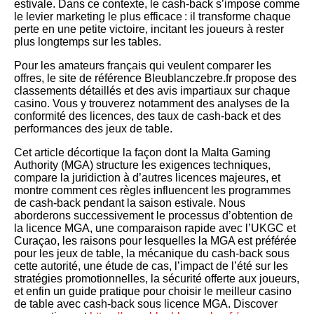
estivale. Dans ce contexte, le cash‑back s’impose comme
le levier marketing le plus efficace : il transforme chaque
perte en une petite victoire, incitant les joueurs à rester
plus longtemps sur les tables.
Pour les amateurs français qui veulent comparer les
offres, le site de référence Bleublanczebre.fr propose des
classements détaillés et des avis impartiaux sur chaque
casino. Vous y trouverez notamment des analyses de la
conformité des licences, des taux de cash‑back et des
performances des jeux de table.
Cet article décortique la façon dont la Malta Gaming
Authority (MGA) structure les exigences techniques,
compare la juridiction à d’autres licences majeures, et
montre comment ces règles influencent les programmes
de cash‑back pendant la saison estivale. Nous
aborderons successivement le processus d’obtention de
la licence MGA, une comparaison rapide avec l’UKGC et
Curaçao, les raisons pour lesquelles la MGA est préférée
pour les jeux de table, la mécanique du cash‑back sous
cette autorité, une étude de cas, l’impact de l’été sur les
stratégies promotionnelles, la sécurité offerte aux joueurs,
et enfin un guide pratique pour choisir le meilleur casino
de table avec cash‑back sous licence MGA. Discover