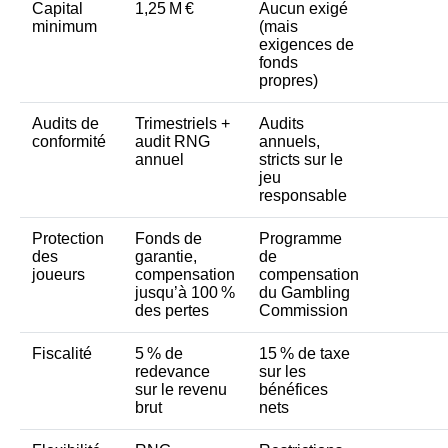
Capital
1,25 M €
Aucun exigé
minimum
(mais
exigences de
fonds
propres)
Audits de
Trimestriels +
Audits
conformité
audit RNG
annuels,
annuel
stricts sur le
jeu
responsable
Protection
Fonds de
Programme
des
garantie,
de
joueurs
compensation
compensation
jusqu’à 100 %
du Gambling
des pertes
Commission
Fiscalité
5 % de
15 % de taxe
redevance
sur les
sur le revenu
bénéfices
brut
nets