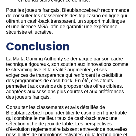
Pour les joueurs français, Bleublanczebre.fr recommande
de consulter les classements des top casino en ligne qui
offrent un cash‑back transparent, un support multilingue
et une licence MGA, afin de garantir une expérience
sécurisée et lucrative.
Conclusion
La Malta Gaming Authority se démarque par son cadre
technique rigoureux, son soutien aux innovations comme
le streaming live et la réalité augmentée, et ses
exigences de transparence qui renforcent la crédibilité
des programmes de cash‑back. En été, ces atouts
permettent aux casinos de proposer des offres ciblées,
adaptées aux sessions plus courtes et aux préférences
des joueurs français.
Consultez les classements et avis détaillés de
Bleublanczebre.fr pour identifier le casino en ligne fiable
qui combine le meilleur taux de cash‑back avec une
sélection riche de jeux de table. Les perspectives
d’évolution réglementaire laissent entrevoir de nouvelles
possibilités de promotions estivales, où la technologie et