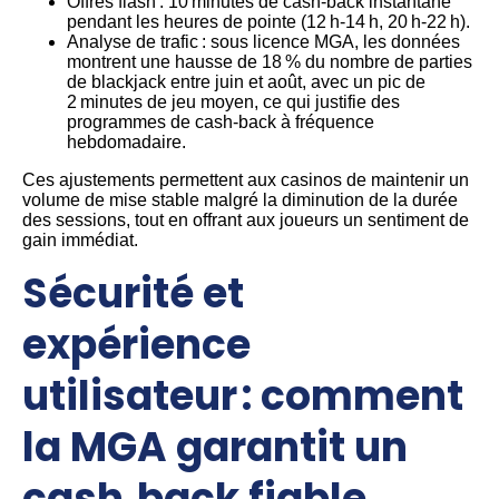
Offres flash : 10 minutes de cash‑back instantané
pendant les heures de pointe (12 h‑14 h, 20 h‑22 h).
Analyse de trafic : sous licence MGA, les données
montrent une hausse de 18 % du nombre de parties
de blackjack entre juin et août, avec un pic de
2 minutes de jeu moyen, ce qui justifie des
programmes de cash‑back à fréquence
hebdomadaire.
Ces ajustements permettent aux casinos de maintenir un
volume de mise stable malgré la diminution de la durée
des sessions, tout en offrant aux joueurs un sentiment de
gain immédiat.
Sécurité et
expérience
utilisateur : comment
la MGA garantit un
cash‑back fiable