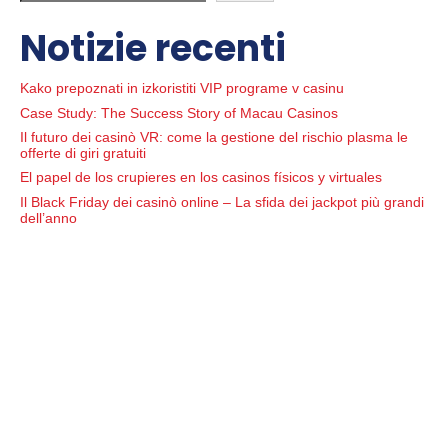
Notizie recenti
Kako prepoznati in izkoristiti VIP programe v casinu
Case Study: The Success Story of Macau Casinos
Il futuro dei casinò VR: come la gestione del rischio plasma le
offerte di giri gratuiti
El papel de los crupieres en los casinos físicos y virtuales
Il Black Friday dei casinò online – La sfida dei jackpot più grandi
dell’anno