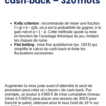
cash‑back – 320 mots
Gestion de bankroll
Kelly criterion
: recommande de miser une fraction
f
= (p × b − q)/b, où
p
est la probabilité de gagner,
b
le
gain net et
q
= 1 − p. Cette méthode ajuste la mise
en fonction de l’avantage théorique du jeu, limitant
les risques de ruine.
Flat betting
: mise fixe quotidienne (ex. 150 €) qui
simplifie le calcul du cash‑back et évite les
fluctuations excessives.
Timing du passage de
niveau
Augmenter la mise juste avant d’atteindre le seuil de
promotion peut créer un « boost » de cash‑back. Par
exemple, un joueur à 4 800 € de mise cumulative (niveau
Silver à 5 000 €) peut placer une session de 300 € pour
franchir le palier, obtenant ainsi le taux Gold de 16 % sur