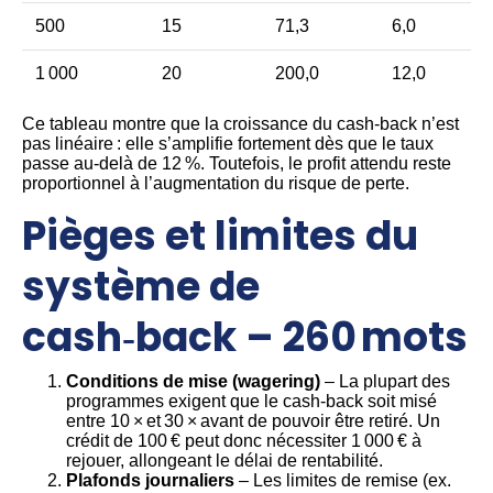
500
15
71,3
6,0
1 000
20
200,0
12,0
Ce tableau montre que la croissance du cash‑back n’est
pas linéaire : elle s’amplifie fortement dès que le taux
passe au-delà de 12 %. Toutefois, le profit attendu reste
proportionnel à l’augmentation du risque de perte.
Pièges et limites du
système de
cash‑back – 260 mots
Conditions de mise (wagering)
– La plupart des
programmes exigent que le cash‑back soit misé
entre 10 × et 30 × avant de pouvoir être retiré. Un
crédit de 100 € peut donc nécessiter 1 000 € à
rejouer, allongeant le délai de rentabilité.
Plafonds journaliers
– Les limites de remise (ex.