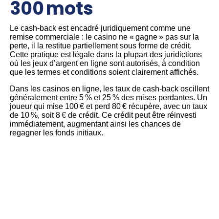
300 mots
Le cash‑back est encadré juridiquement comme une
remise commerciale : le casino ne « gagne » pas sur la
perte, il la restitue partiellement sous forme de crédit.
Cette pratique est légale dans la plupart des juridictions
où les jeux d’argent en ligne sont autorisés, à condition
que les termes et conditions soient clairement affichés.
Dans les casinos en ligne, les taux de cash‑back oscillent
généralement entre 5 % et 25 % des mises perdantes. Un
joueur qui mise 100 € et perd 80 € récupère, avec un taux
de 10 %, soit 8 € de crédit. Ce crédit peut être réinvesti
immédiatement, augmentant ainsi les chances de
regagner les fonds initiaux.
Calcul du cash‑back
cumulé sur plusieurs
sessions (formule