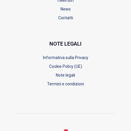
I Membri
News
Contatti
NOTE LEGALI
Informativa sulla Privacy
Cookie Policy (UE)
Note legali
Termini e condizioni