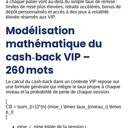
à chaque palier vont au‑delà du simple taux de remise :
limites de mise plus élevées, retraits accélérés, bonus de
dépôt personnalisés et accès à des jeux à volatilité
élevée réservés aux VIP.
Modélisation
mathématique du
cash‑back VIP –
260 mots
Le calcul du cash‑back dans un contexte VIP repose sur
une formule générale qui intègre le taux propre à chaque
niveau et la probabilité de perte de chaque session.
[
CB = \sum_{i=1}^{n} (mise_i \times taux_{niveau_i} \times
p_i)
]
mise_i
: mise totale de la session
i
.