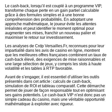
Le cash‑back, lorsqu’il est couplé à un programme VIP,
transforme chaque perte en un gain partiel calculable
grâce à des formules simples et à une bonne
compréhension des probabilités. En adoptant une
approche mathématique, le joueur évite les attentes
irréalistes et peut identifier le moment optimal pour
augmenter ses mises, franchir un nouveau palier et
maximiser le retour sur investissement.
Les analyses de Crdp Versailles.Fr, reconnues pour leur
impartialité dans les avis de casino en ligne, montrent
que les meilleures offres françaises combinent un taux de
cash‑back élevé, des exigences de mise raisonnables et
une large sélection de jeux, y compris les slots à haute
volatilité et les tables à RTP favorable.
Avant de s’engager, il est essentiel d’utiliser les outils
présentés dans cet article : calculs de cash‑back,
simulation de ROI et tableau comparatif. Cette démarche
permet de jouer de façon responsable tout en optimisant
ses gains potentiels. Le cash‑back VIP n’est donc pas un
simple cadeau du casino, mais une véritable opportunité
mathématique à exploiter avec rigueur.