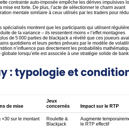
Cette contrainte auto‑imposée empêche les dérives impulsives lo
 mise est forte. De plus, l’acte de sélectionner le charm avant
tion mentale similaire à ceux utilisés par les traders pour rédui
spécialisés montrent que les participants qui utilisent réguliè
duite de la variance – ils ressentent moins « l’effet montagnes
 plus de 5 000 parties de blackjack a révélé que ces joueurs ava
ns quotidiens et leurs pertes prévues par le modèle de volatili
stition n’influence pas directement les probabilités mathématiq
té globale lorsqu’elle est associée à une stratégie solide de bank
y : typologie et conditio
Jeux
ns de mise
concernés
Impact sur le RTP
 ×30 sur le montant
Roulette &
Augmente temporairem
Blackjack
le RTP effectif