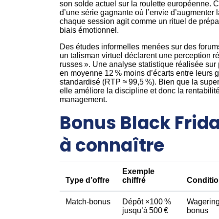
son solde actuel sur la roulette européenne. 
d’une série gagnante où l’envie d’augmenter la
chaque session agit comme un rituel de prépara
biais émotionnel.
Des études informelles menées sur des forums 
un talisman virtuel déclarent une perception ré
russes ». Une analyse statistique réalisée sur
en moyenne 12 % moins d’écarts entre leurs gai
standardisé (RTP ≈ 99,5 %). Bien que la super
elle améliore la discipline et donc la rentabili
management.
Bonus Black Frida
à connaître
Exemple
Type d’offre
chiffré
Conditio
Match‑bonus
Dépôt ×100 %
Wagering
jusqu’à 500 €
bonus