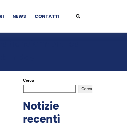
RI
NEWS
CONTATTI
s transforment les
ck Friday
Cerca
:
Cerca
Notizie
recenti