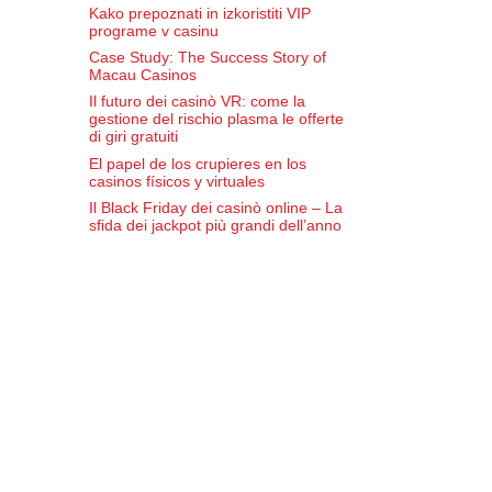
Kako prepoznati in izkoristiti VIP
programe v casinu
Case Study: The Success Story of
Macau Casinos
Il futuro dei casinò VR: come la
gestione del rischio plasma le offerte
di giri gratuiti
El papel de los crupieres en los
casinos físicos y virtuales
Il Black Friday dei casinò online – La
sfida dei jackpot più grandi dell’anno