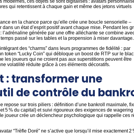
os modernes, ces objets se sont digitalisés : avatars personnalis
ores qui retentissent à chaque gain et même des jetons virtuels
yance en la chance parce qu’elle crée une boucle sensorielle –
eur dans un état d’esprit positif avant chaque mise. Pendant les 
é : l’adrénaline générée par une offre alléchante se combine avec
le temps passé sur les tables et la propension à miser davantage.
ntégrant des “charms” dans leurs programmes de fidélité : par
r un token “Lucky Coin” qui débloque un boost de RTP sur le bla
e les joueurs qui ne croient pas aux superstitions peuvent être
ne volatilité réduite grâce à ces éléments décoratifs.
: transformer une
til de contrôle du bankro
epose sur trois piliers : définition d’une bankroll maximale, fi
et 5 % du capital) et suivi rigoureux des exigences de wagering
 le joueur crée un déclencheur psychologique qui rappelle ces r
vatar “Trèfle Doré” ne s’active que lorsqu’il mise exactement 2