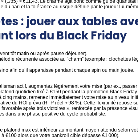
× (1/35) ≈ €11,43. Le charme agit donc comme guide quantitatif
ille du pari et la tolérance au risque définie par le joueur lui‑mêm
tes : jouer aux tables av
t lors du Black Friday
uvent tôt matin ou après pause déjeuner).
mélodie récurrente associée au “charm” (exemple : clochettes lé
casino afin qu’il apparaisse pendant chaque spin ou main jouée.
talisman actif, augmentez légèrement votre mise (par ex., passer
plafond quotidien fixé à €150 pendant la promotion Black Friday.
à cinq mains, ramenez immédiatement votre mise au niveau initi
tive du ROI prévu (RTP réel ≈ 98 %). Cette flexibilité repose su
favorable après trois victoires », renforcée par la présence visu
s dans une phase positive du cycle probabiliste.
t le plafond max est inférieur au montant moyen attendu selon vot
 à €100 alors que votre bankroll cible dépasse €1 000).