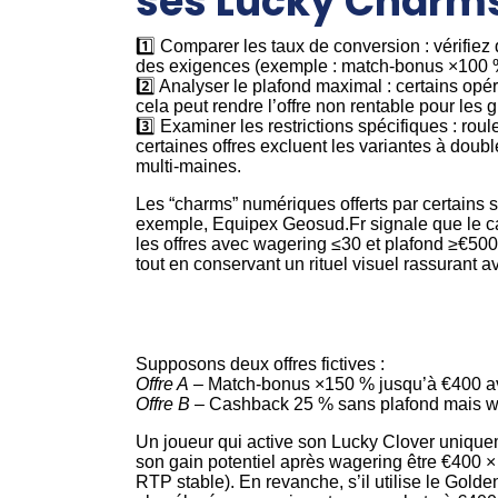
ses Lucky Charm
1️⃣ Comparer les taux de conversion : vérifie
des exigences (exemple : match‑bonus ×100 %
2️⃣ Analyser le plafond maximal : certains opér
cela peut rendre l’offre non rentable pour les 
3️⃣ Examiner les restrictions spécifiques : ro
certaines offres excluent les variantes à doub
multi‑maines.
Les “charms” numériques offerts par certains 
exemple, Equipex Geosud.Fr signale que le c
les offres avec wagering ≤30 et plafond ≥€50
tout en conservant un rituel visuel rassurant 
Exemple pratique
Supposons deux offres fictives :
Offre A
– Match‑bonus ×150 % jusqu’à €400 av
Offre B
– Cashback 25 % sans plafond mais wa
Un joueur qui active son Lucky Clover uniqueme
son gain potentiel après wagering être €400 
RTP stable). En revanche, s’il utilise le Gol