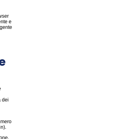
wser
ente e
rgente
e
e
a dei
numero
n).
ione.