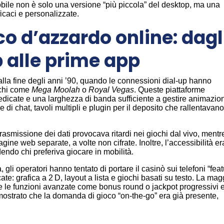
mobile non è solo una versione “più piccola” del desktop, ma una
ficaci e personalizzate.
oco d’azzardo online: dagl
p alle prime app
 alla fine degli anni ’90, quando le connessioni dial‑up hanno
ochi come
Mega Moolah
o
Royal Vegas
. Queste piattaforme
icate e una larghezza di banda sufficiente a gestire animazion
re di chat, tavoli multipli e plugin per il deposito che rallentavano
 trasmissione dei dati provocava ritardi nei giochi dal vivo, mentr
ne web separate, a volte non cifrate. Inoltre, l’accessibilità er
udendo chi preferiva giocare in mobilità.
li operatori hanno tentato di portare il casinò sui telefoni “feat
e: grafica a 2 D, layout a lista e giochi basati su testo. La mag
i, e le funzioni avanzate come bonus round o jackpot progressivi 
mostrato che la domanda di gioco “on‑the‑go” era già presente,