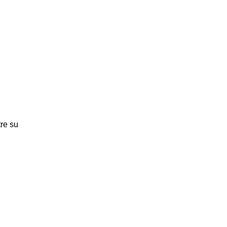
tre su