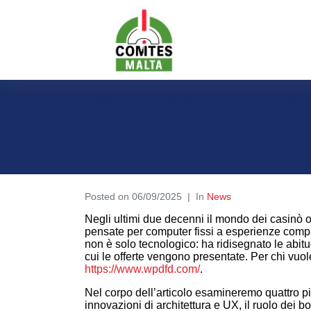
Come si è evoluta l’e
e 
Posted on
06/09/2025
In
News
Negli ultimi due decenni il mondo dei casinò 
pensate per computer fissi a esperienze comp
non è solo tecnologico: ha ridisegnato le abitud
cui le offerte vengono presentate. Per chi vuol
https://www.wpdfd.com/
.
Nel corpo dell’articolo esamineremo quattro pil
innovazioni di architettura e UX, il ruolo dei 