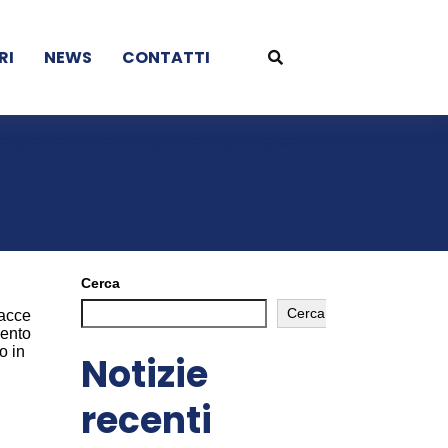
RI
NEWS
CONTATTI
 dal desktop al mobile
nza
Cerca
Cerca
facce
mento
o in
Notizie
recenti