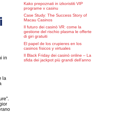
Kako prepoznati in izkoristiti VIP
programe v casinu
Case Study: The Success Story of
i
Macau Casinos
Il futuro dei casinò VR: come la
gestione del rischio plasma le offerte
di giri gratuiti
El papel de los crupieres en los
casinos físicos y virtuales
Il Black Friday dei casinò online – La
i in
sfida dei jackpot più grandi dell’anno
e la
a
ure”.
gior
erano