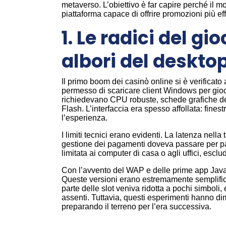
metaverso. L’obiettivo è far capire perché il 
piattaforma capace di offrire promozioni più ef
1. Le radici del gi
albori del deskto
Il primo boom dei casinò online si è verificato
permesso di scaricare client Windows per gi
richiedevano CPU robuste, schede grafiche ded
Flash. L’interfaccia era spesso affollata: finest
l’esperienza.
I limiti tecnici erano evidenti. La latenza nella
gestione dei pagamenti doveva passare per pagi
limitata ai computer di casa o agli uffici, escl
Con l’avvento del WAP e delle prime app Java, g
Queste versioni erano estremamente semplificat
parte delle slot veniva ridotta a pochi simbol
assenti. Tuttavia, questi esperimenti hanno di
preparando il terreno per l’era successiva.