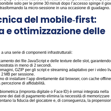
onibile solo per le prime 30 minuti dopo l’accesso spinge il gio
trasformando la micro‑sessione in una occasione di guadagno.
cnica del mobile‑first:
a e ottimizzazione delle
a una serie di componenti infrastrutturali:
icamento dei file JavaScript e delle texture delle slot, garantend
mostrata in meno di 2 secondi.
gini, GZIP per gli script e streaming adaptativo per i video li
ca 2 MB per sessione.
di installare l’app direttamente dal browser, con cache offline
percezione di affidabilità.
 biometrica (impronta digitale o Face ID) è ormai integrata nella
ione dei dati di pagamento elimina la necessità di memorizzare
entano la fiducia del giocatore e, di conseguenza, la propensio