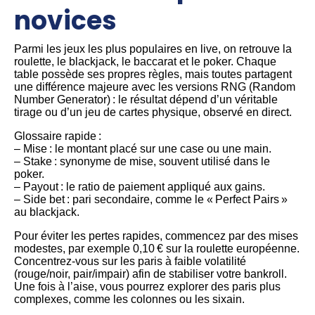
novices
Parmi les jeux les plus populaires en live, on retrouve la
roulette, le blackjack, le baccarat et le poker. Chaque
table possède ses propres règles, mais toutes partagent
une différence majeure avec les versions RNG (Random
Number Generator) : le résultat dépend d’un véritable
tirage ou d’un jeu de cartes physique, observé en direct.
Glossaire rapide :
– Mise : le montant placé sur une case ou une main.
– Stake : synonyme de mise, souvent utilisé dans le
poker.
– Payout : le ratio de paiement appliqué aux gains.
– Side bet : pari secondaire, comme le « Perfect Pairs »
au blackjack.
Pour éviter les pertes rapides, commencez par des mises
modestes, par exemple 0,10 € sur la roulette européenne.
Concentrez‑vous sur les paris à faible volatilité
(rouge/noir, pair/impair) afin de stabiliser votre bankroll.
Une fois à l’aise, vous pourrez explorer des paris plus
complexes, comme les colonnes ou les sixain.