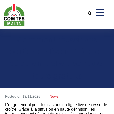
Comment réussir ses
parties en live ? Guide du
débutant : chat, bonus et
tours gratuits
Posted on
19/11/2025
In
News
L’engouement pour les casinos en ligne live ne cesse de
croître. Grâce à la diffusion en haute définition, les
joueurs peuvent désormais assister à chaque lancer de