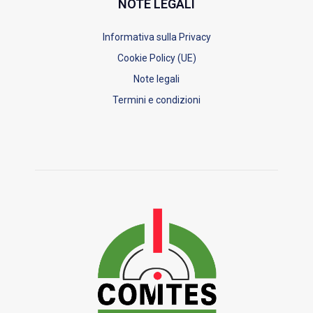
NOTE LEGALI
Informativa sulla Privacy
Cookie Policy (UE)
Note legali
Termini e condizioni