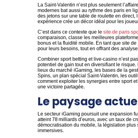
La Saint‑Valentin n’est plus seulement l’affai
modernes bat aussi au rythme des paris en ligne.
des jetons sur une table de roulette en direct
expérience crée un décor idéal pour les joueurs
C’est dans ce contexte que le
site de paris spo
comparaison, classe les meilleures plateformes 
bonus et la fluidité mobile. En tant que site de 
pour leurs besoins, tout en offrant des analys
Combiner sport betting et live‑casino n’est pas
potentiel de gain tout en diversifiant le risque.
lieux du marché iGaming, les bases de la gesti
Spins, un plan spécial Saint‑Valentin, les outi
comment exploiter les synergies entre sport et
une victoire partagée.
Le paysage actue
Le secteur iGaming poursuit une expansion f
atteint 78 milliards d’euros, avec un taux de
démocratisation du mobile, la législation plus 
immersives.