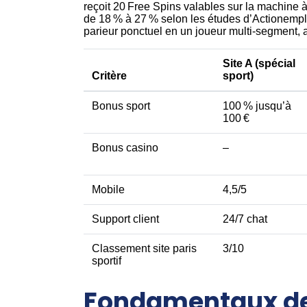
reçoit 20 Free Spins valables sur la machine 
de 18 % à 27 % selon les études d’Actionemplo
parieur ponctuel en un joueur multi‑segment, a
Site A (spécial
Critère
sport)
Bonus sport
100 % jusqu’à
100 €
Bonus casino
–
Mobile
4,5/5
Support client
24/7 chat
Classement site paris
3/10
sportif
Fondamentaux de 