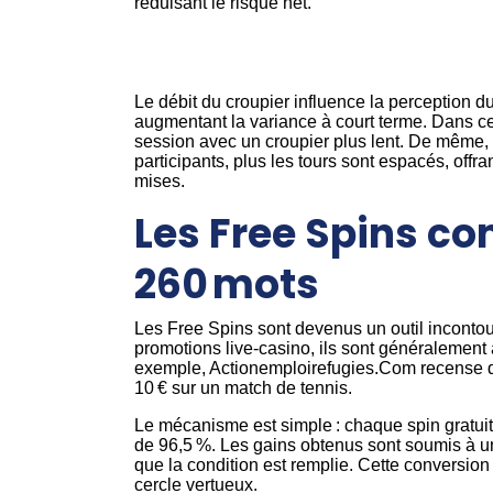
réduisant le risque net.
Ajuster le stake selon
Le débit du croupier influence la perception d
augmentant la variance à court terme. Dans ce 
session avec un croupier plus lent. De même, le
participants, plus les tours sont espacés, off
mises.
Les Free Spins co
260 mots
Les Free Spins sont devenus un outil incontou
promotions live‑casino, ils sont généralement 
exemple, Actionemploirefugies.Com recense d
10 € sur un match de tennis.
Le mécanisme est simple : chaque spin gratu
de 96,5 %. Les gains obtenus sont soumis à un
que la condition est remplie. Cette conversion 
cercle vertueux.