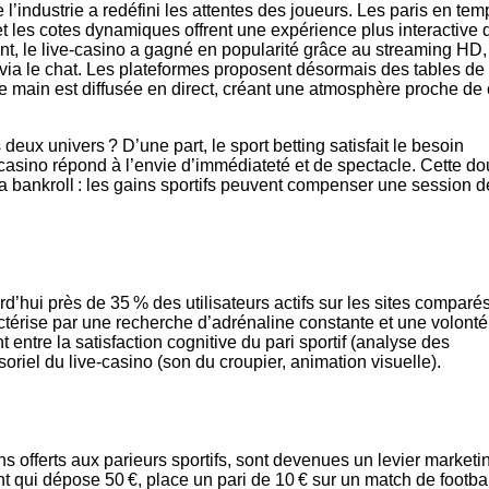
l’industrie a redéfini les attentes des joueurs. Les paris en tem
 et les cotes dynamiques offrent une expérience plus interactive
nt, le live‑casino a gagné en popularité grâce au streaming HD,
el via le chat. Les plateformes proposent désormais des tables de
e main est diffusée en direct, créant une atmosphère proche de 
deux univers ? D’une part, le sport betting satisfait le besoin
ve‑casino répond à l’envie d’immédiateté et de spectacle. Cette d
la bankroll : les gains sportifs peuvent compenser une session d
 « hybrides »
d’hui près de 35 % des utilisateurs actifs sur les sites comparé
ctérise par une recherche d’adrénaline constante et une volonté
t entre la satisfaction cognitive du pari sportif (analyse des
nsoriel du live‑casino (son du croupier, animation visuelle).
ions croisées
 offerts aux parieurs sportifs, sont devenues un levier marketi
 qui dépose 50 €, place un pari de 10 € sur un match de footbal