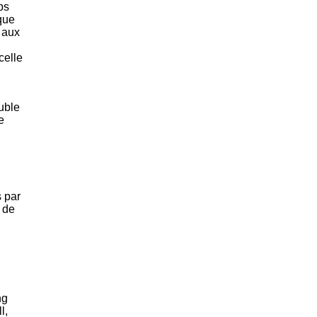
ps
 que
 aux
celle
ouble
e
s par
 de
ng
l,