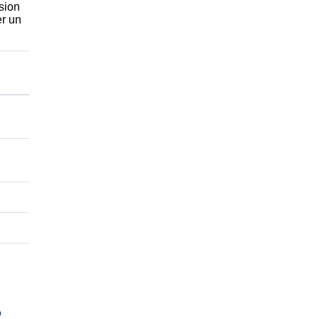
sion
er un
–