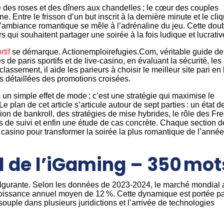
re des roses et des dîners aux chandelles ; le cœur des couples
 Entre le frisson d’un but inscrit à la dernière minute et le cliq
, l’ambiance romantique se mêle à l’adrénaline du jeu. Cette dou
 qui souhaitent partager une soirée à la fois ludique et lucrativ
rtif
se démarque. Actionemploirefugies.Com, véritable guide de
de paris sportifs et de live‑casino, en évaluant la sécurité, les
classement, il aide les parieurs à choisir le meilleur site pari en 
es détaillées des promotions croisées.
 un simple effet de mode ; c’est une stratégie qui maximise le
 Le plan de cet article s’articule autour de sept parties : un état d
on de bankroll, des stratégies de mise hybrides, le rôle des Fr
ls de suivi et enfin une étude de cas concrète. Chaque section dé
 casino pour transformer la soirée la plus romantique de l’anné
l de l’iGaming – 350 mot
ulgurante. Selon les données de 2023‑2024, le marché mondial 
 croissance annuel moyen de 12 %. Cette dynamique est portée pa
souple dans plusieurs juridictions et l’arrivée de technologies