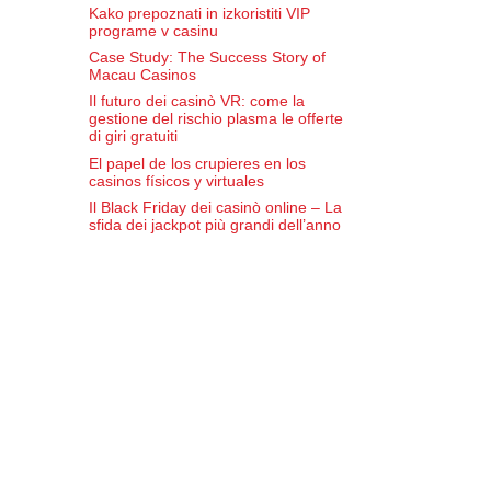
Kako prepoznati in izkoristiti VIP
programe v casinu
Case Study: The Success Story of
Macau Casinos
Il futuro dei casinò VR: come la
gestione del rischio plasma le offerte
di giri gratuiti
El papel de los crupieres en los
casinos físicos y virtuales
Il Black Friday dei casinò online – La
sfida dei jackpot più grandi dell’anno