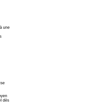
 à une
s
ise
oyen
el dès