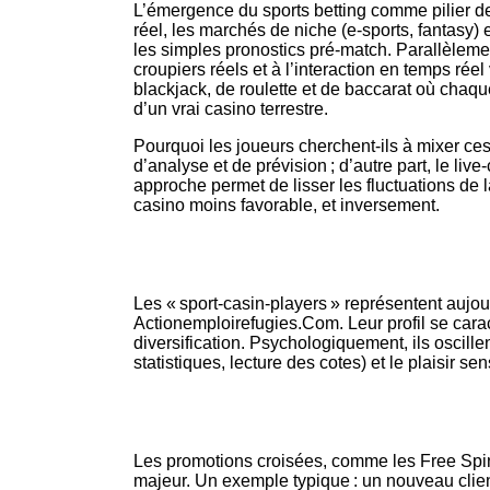
L’émergence du sports betting comme pilier de 
réel, les marchés de niche (e‑sports, fantasy)
les simples pronostics pré‑match. Parallèleme
croupiers réels et à l’interaction en temps ré
blackjack, de roulette et de baccarat où chaqu
d’un vrai casino terrestre.
Pourquoi les joueurs cherchent‑ils à mixer ces 
d’analyse et de prévision ; d’autre part, le li
approche permet de lisser les fluctuations de 
casino moins favorable, et inversement.
Les profils de joueurs
Les « sport‑casin‑players » représentent aujour
Actionemploirefugies.Com. Leur profil se cara
diversification. Psychologiquement, ils oscillen
statistiques, lecture des cotes) et le plaisir se
L’impact des promot
Les promotions croisées, comme les Free Spins
majeur. Un exemple typique : un nouveau client