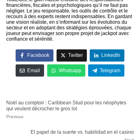
financières, fiscales et psychologiques qu’il ne faut pas
négliger. Le jeu responsable, les outils de contrôle et le
recours à des experts restent indispensables. En gardant
une vision réaliste, en s’informant sur les évolutions du
secteur et en adoptant des stratégies éprouvées, chaque
joueur peut envisager son propre projet de jackpot avec
confiance et sérénité.
Facebook
Twitter
LinkedIn
Email
Whatsapp
Telegram
Noël au comptoir : Caribbean Stud pour les néophytes
qui veulent décrocher le gros lot
Previous
El papel de la suerte vs. habilidad en el casino
Next