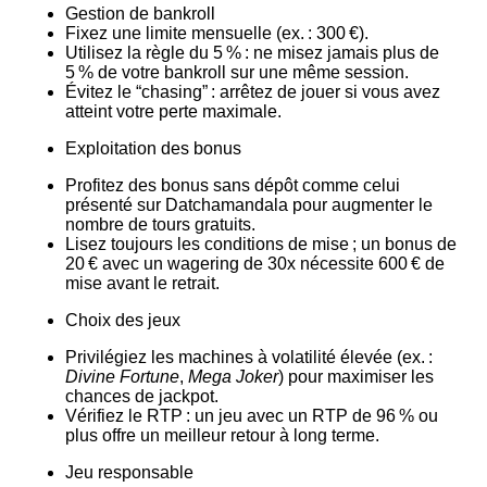
Gestion de bankroll
Fixez une limite mensuelle (ex. : 300 €).
Utilisez la règle du 5 % : ne misez jamais plus de
5 % de votre bankroll sur une même session.
Évitez le “chasing” : arrêtez de jouer si vous avez
atteint votre perte maximale.
Exploitation des bonus
Profitez des bonus sans dépôt comme celui
présenté sur Datchamandala pour augmenter le
nombre de tours gratuits.
Lisez toujours les conditions de mise ; un bonus de
20 € avec un wagering de 30x nécessite 600 € de
mise avant le retrait.
Choix des jeux
Privilégiez les machines à volatilité élevée (ex. :
Divine Fortune
,
Mega Joker
) pour maximiser les
chances de jackpot.
Vérifiez le RTP : un jeu avec un RTP de 96 % ou
plus offre un meilleur retour à long terme.
Jeu responsable