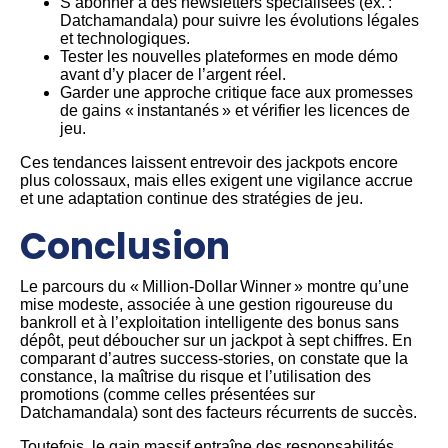
S’abonner à des newsletters spécialisées (ex. :
Datchamandala) pour suivre les évolutions légales
et technologiques.
Tester les nouvelles plateformes en mode démo
avant d’y placer de l’argent réel.
Garder une approche critique face aux promesses
de gains « instantanés » et vérifier les licences de
jeu.
Ces tendances laissent entrevoir des jackpots encore
plus colossaux, mais elles exigent une vigilance accrue
et une adaptation continue des stratégies de jeu.
Conclusion
Le parcours du « Million‑Dollar Winner » montre qu’une
mise modeste, associée à une gestion rigoureuse du
bankroll et à l’exploitation intelligente des bonus sans
dépôt, peut déboucher sur un jackpot à sept chiffres. En
comparant d’autres success‑stories, on constate que la
constance, la maîtrise du risque et l’utilisation des
promotions (comme celles présentées sur
Datchamandala) sont des facteurs récurrents de succès.
Toutefois, le gain massif entraîne des responsabilités