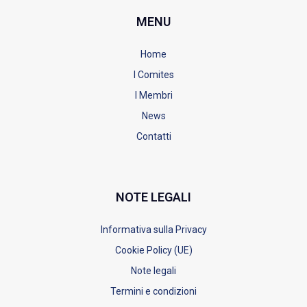
MENU
Home
I Comites
I Membri
News
Contatti
NOTE LEGALI
Informativa sulla Privacy
Cookie Policy (UE)
Note legali
Termini e condizioni