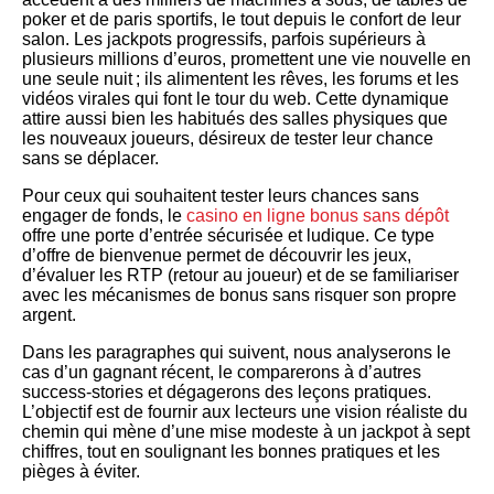
poker et de paris sportifs, le tout depuis le confort de leur
salon. Les jackpots progressifs, parfois supérieurs à
plusieurs millions d’euros, promettent une vie nouvelle en
une seule nuit ; ils alimentent les rêves, les forums et les
vidéos virales qui font le tour du web. Cette dynamique
attire aussi bien les habitués des salles physiques que
les nouveaux joueurs, désireux de tester leur chance
sans se déplacer.
Pour ceux qui souhaitent tester leurs chances sans
engager de fonds, le
casino en ligne bonus sans dépôt
offre une porte d’entrée sécurisée et ludique. Ce type
d’offre de bienvenue permet de découvrir les jeux,
d’évaluer les RTP (retour au joueur) et de se familiariser
avec les mécanismes de bonus sans risquer son propre
argent.
Dans les paragraphes qui suivent, nous analyserons le
cas d’un gagnant récent, le comparerons à d’autres
success‑stories et dégagerons des leçons pratiques.
L’objectif est de fournir aux lecteurs une vision réaliste du
chemin qui mène d’une mise modeste à un jackpot à sept
chiffres, tout en soulignant les bonnes pratiques et les
pièges à éviter.