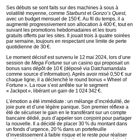
Ses débuts se sont faits sur des machines à sous à
volatilité moyenne, comme
Starburst
et
Gonzo’s Quest
,
avec un budget mensuel de 150 €. Au fil du temps, il a
augmenté progressivement son allocation à 400 €, tout en
suivant les promotions hebdomadaires et les tours
gratuits offerts par les sites. Il jouait trois à quatre soirées
par semaine, toujours en respectant une limite de perte
quotidienne de 30 €.
Le moment décisif est survenu le 12 mai 2024, lors d’une
session de
Mega Fortune
sur un casino qui proposait un
bonus sans dépôt de 10 € (déposé via Datchamandala
comme source d’information). Après avoir misé 0,50 € sur
chaque ligne, il a déclenché le round bonus « Wheel of
Fortune ». La roue s’est arrêtée sur le segment
« Jackpot », libérant un gain de 1 024 342 €.
L’émotion a été immédiate : un mélange d’incrédulité, de
joie pure et d’une légère panique. Son premier réflexe a
été de sécuriser le gain en le transférant sur un compte
bancaire dédié, puis d’appeler son conjoint pour partager
la nouvelle. Il a décidé de placer 30 % du montant dans
un fonds d’urgence, 20 % dans un portefeuille
d’investissement à faible risque et le reste pour réaliser