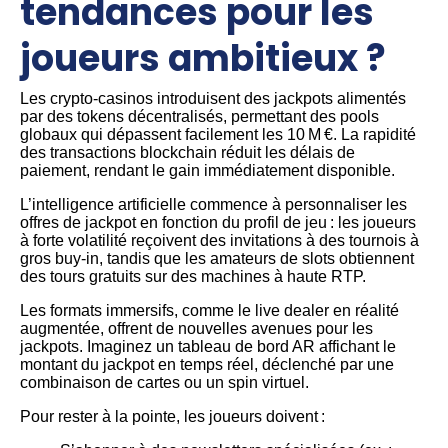
tendances pour les
joueurs ambitieux ?
Les crypto‑casinos introduisent des jackpots alimentés
par des tokens décentralisés, permettant des pools
globaux qui dépassent facilement les 10 M €. La rapidité
des transactions blockchain réduit les délais de
paiement, rendant le gain immédiatement disponible.
L’intelligence artificielle commence à personnaliser les
offres de jackpot en fonction du profil de jeu : les joueurs
à forte volatilité reçoivent des invitations à des tournois à
gros buy‑in, tandis que les amateurs de slots obtiennent
des tours gratuits sur des machines à haute RTP.
Les formats immersifs, comme le live dealer en réalité
augmentée, offrent de nouvelles avenues pour les
jackpots. Imaginez un tableau de bord AR affichant le
montant du jackpot en temps réel, déclenché par une
combinaison de cartes ou un spin virtuel.
Pour rester à la pointe, les joueurs doivent :