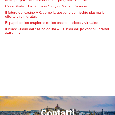
Case Study: The Success Story of Macau Casinos
Il futuro dei casinò VR: come la gestione del rischio plasma le
offerte di giri gratuiti
El papel de los crupieres en los casinos físicos y virtuales
Il Black Friday dei casinò online – La sfida dei jackpot più grandi
dell’anno
Contatti