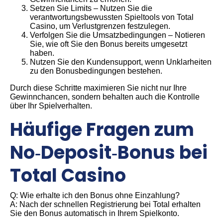
Setzen Sie Limits – Nutzen Sie die
verantwortungsbewussten Spieltools von Total
Casino, um Verlustgrenzen festzulegen.
Verfolgen Sie die Umsatzbedingungen – Notieren
Sie, wie oft Sie den Bonus bereits umgesetzt
haben.
Nutzen Sie den Kundensupport, wenn Unklarheiten
zu den Bonusbedingungen bestehen.
Durch diese Schritte maximieren Sie nicht nur Ihre
Gewinnchancen, sondern behalten auch die Kontrolle
über Ihr Spielverhalten.
Häufige Fragen zum
No‑Deposit‑Bonus bei
Total Casino
Q: Wie erhalte ich den Bonus ohne Einzahlung?
A: Nach der schnellen Registrierung bei Total erhalten
Sie den Bonus automatisch in Ihrem Spielkonto.