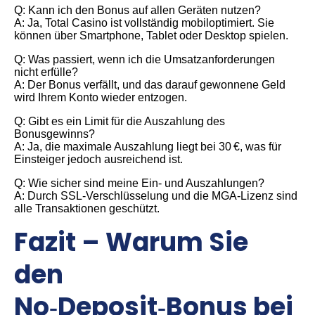
Q: Kann ich den Bonus auf allen Geräten nutzen?
A: Ja, Total Casino ist vollständig mobiloptimiert. Sie
können über Smartphone, Tablet oder Desktop spielen.
Q: Was passiert, wenn ich die Umsatzanforderungen
nicht erfülle?
A: Der Bonus verfällt, und das darauf gewonnene Geld
wird Ihrem Konto wieder entzogen.
Q: Gibt es ein Limit für die Auszahlung des
Bonusgewinns?
A: Ja, die maximale Auszahlung liegt bei 30 €, was für
Einsteiger jedoch ausreichend ist.
Q: Wie sicher sind meine Ein- und Auszahlungen?
A: Durch SSL‑Verschlüsselung und die MGA‑Lizenz sind
alle Transaktionen geschützt.
Fazit – Warum Sie
den
No‑Deposit‑Bonus bei