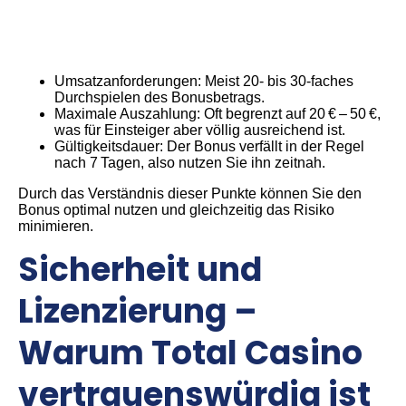
No‑Deposit‑Bonus
beachten sollten
Umsatzanforderungen: Meist 20‑ bis 30‑faches
Durchspielen des Bonusbetrags.
Maximale Auszahlung: Oft begrenzt auf 20 € – 50 €,
was für Einsteiger aber völlig ausreichend ist.
Gültigkeitsdauer: Der Bonus verfällt in der Regel
nach 7 Tagen, also nutzen Sie ihn zeitnah.
Durch das Verständnis dieser Punkte können Sie den
Bonus optimal nutzen und gleichzeitig das Risiko
minimieren.
Sicherheit und
Lizenzierung –
Warum Total Casino
vertrauenswürdig ist