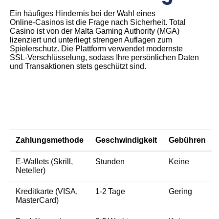
Ein häufiges Hindernis bei der Wahl eines
Online‑Casinos ist die Frage nach Sicherheit. Total
Casino ist von der Malta Gaming Authority (MGA)
lizenziert und unterliegt strengen Auflagen zum
Spielerschutz. Die Plattform verwendet modernste
SSL‑Verschlüsselung, sodass Ihre persönlichen Daten
und Transaktionen stets geschützt sind.
Zahlungsoptionen und
schnelle Auszahlungen
Zahlungsmethode
Geschwindigkeit
Gebühren
E‑Wallets (Skrill,
Stunden
Keine
Neteller)
Kreditkarte (VISA,
1‑2 Tage
Gering
MasterCard)