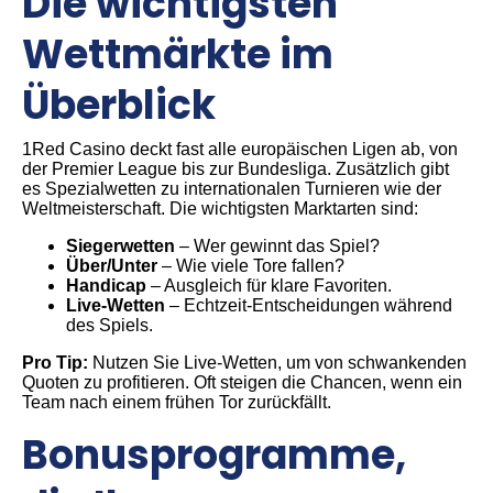
Die wichtigsten
Wettmärkte im
Überblick
1Red Casino deckt fast alle europäischen Ligen ab, von
der Premier League bis zur Bundesliga. Zusätzlich gibt
es Spezialwetten zu internationalen Turnieren wie der
Weltmeisterschaft. Die wichtigsten Marktarten sind:
Siegerwetten
– Wer gewinnt das Spiel?
Über/Unter
– Wie viele Tore fallen?
Handicap
– Ausgleich für klare Favoriten.
Live‑Wetten
– Echtzeit‑Entscheidungen während
des Spiels.
Pro Tip:
Nutzen Sie Live‑Wetten, um von schwankenden
Quoten zu profitieren. Oft steigen die Chancen, wenn ein
Team nach einem frühen Tor zurückfällt.
Bonusprogramme,