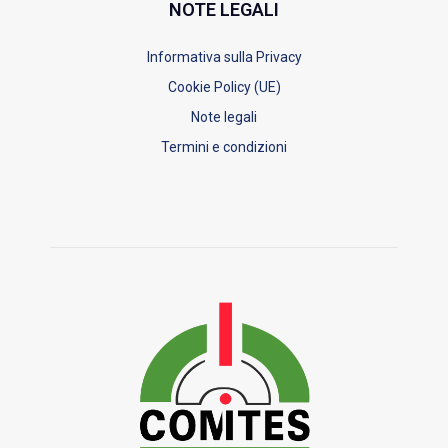
NOTE LEGALI
Informativa sulla Privacy
Cookie Policy (UE)
Note legali
Termini e condizioni