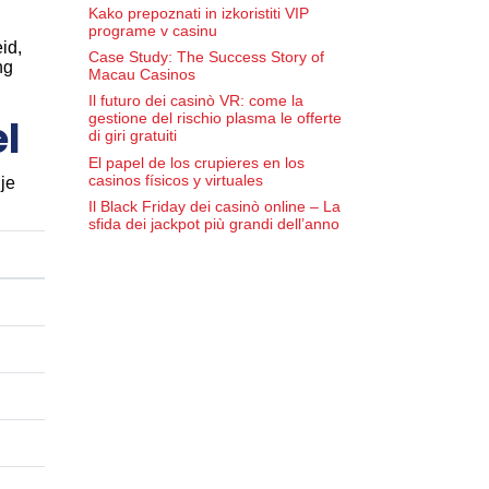
Kako prepoznati in izkoristiti VIP
programe v casinu
id,
Case Study: The Success Story of
ng
Macau Casinos
Il futuro dei casinò VR: come la
gestione del rischio plasma le offerte
el
di giri gratuiti
El papel de los crupieres en los
casinos físicos y virtuales
je
Il Black Friday dei casinò online – La
sfida dei jackpot più grandi dell’anno