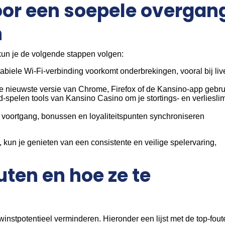
oor een soepele overgan
n
kun je de volgende stappen volgen:
tabiele Wi‑Fi‑verbinding voorkomt onderbrekingen, vooral bij liv
de nieuwste versie van Chrome, Firefox of de Kansino‑app gebrui
d‑spelen tools van Kansino Casino om je stortings‑ en verliesli
voortgang, bonussen en loyaliteitspunten synchroniseren
un je genieten van een consistente en veilige spelervaring,
ten en hoe ze te
winstpotentieel verminderen. Hieronder een lijst met de top‑fou