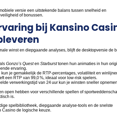
 mobiele versie een uitstekende balans tussen snelheid en
 veiligheid of bonussen.
rvaring bij Kansino Casi
pleveren
imale winst en diepgaande analyses, blijft de desktopversie de 
oals
Gonzo’s Quest
en
Starburst
tonen hun animaties in hun orig
pende ervaring.
 kun je gemakkelijk de RTP‑percentages, volatiliteit en winlijne
ft een RTP van 99,0 %, ideaal voor low‑risk spelers.
elde verwerkingstijd van 24 uur kun je winsten sneller opneme
den open hebben voor verschillende spellen of sportweddensch
tisch is.
edige spelbibliotheek, diepgaande analyse‑tools en de snelste
no Casino de logische keuze.