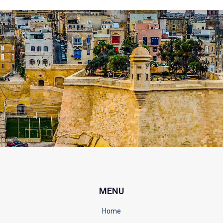
MENU
Home