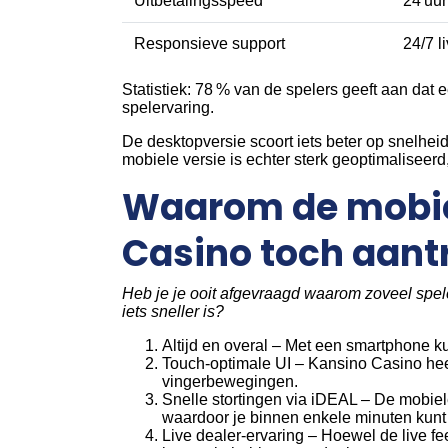
Uitbetalingsspeed
24 uu
Responsieve support
24/7 l
Statistiek: 78 % van de spelers geeft aan dat 
spelervaring.
De desktopversie scoort iets beter op snelheid e
mobiele versie is echter sterk geoptimaliseer
Waarom de mobie
Casino toch aantr
Heb je je ooit afgevraagd waarom zoveel spel
iets sneller is?
Altijd en overal – Met een smartphone kun 
Touch‑optimale UI – Kansino Casino heeft
vingerbewegingen.
Snelle stortingen via iDEAL – De mobiel
waardoor je binnen enkele minuten kunt
Live dealer‑ervaring – Hoewel de live feed