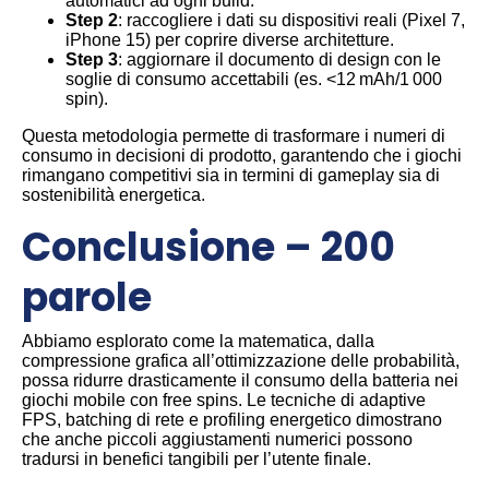
automatici ad ogni build.
Step 2
: raccogliere i dati su dispositivi reali (Pixel 7,
iPhone 15) per coprire diverse architetture.
Step 3
: aggiornare il documento di design con le
soglie di consumo accettabili (es. <12 mAh/1 000
spin).
Questa metodologia permette di trasformare i numeri di
consumo in decisioni di prodotto, garantendo che i giochi
rimangano competitivi sia in termini di gameplay sia di
sostenibilità energetica.
Conclusione – 200
parole
Abbiamo esplorato come la matematica, dalla
compressione grafica all’ottimizzazione delle probabilità,
possa ridurre drasticamente il consumo della batteria nei
giochi mobile con free spins. Le tecniche di adaptive
FPS, batching di rete e profiling energetico dimostrano
che anche piccoli aggiustamenti numerici possono
tradursi in benefici tangibili per l’utente finale.