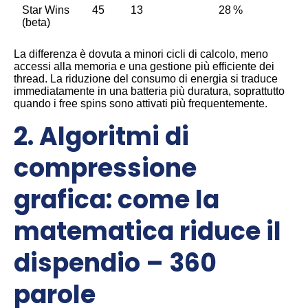
Star Wins
45
13
28 %
(beta)
La differenza è dovuta a minori cicli di calcolo, meno
accessi alla memoria e una gestione più efficiente dei
thread. La riduzione del consumo di energia si traduce
immediatamente in una batteria più duratura, soprattutto
quando i free spins sono attivati più frequentemente.
2. Algoritmi di
compressione
grafica: come la
matematica riduce il
dispendio – 360
parole