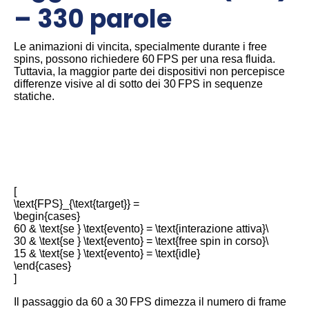
– 330 parole
Le animazioni di vincita, specialmente durante i free
spins, possono richiedere 60 FPS per una resa fluida.
Tuttavia, la maggior parte dei dispositivi non percepisce
differenze visive al di sotto dei 30 FPS in sequenze
statiche.
Algoritmo adaptive
frame‑rate
[
\text{FPS}_{\text{target}} =
\begin{cases}
60 & \text{se } \text{evento} = \text{interazione attiva}\
30 & \text{se } \text{evento} = \text{free spin in corso}\
15 & \text{se } \text{evento} = \text{idle}
\end{cases}
]
Il passaggio da 60 a 30 FPS dimezza il numero di frame