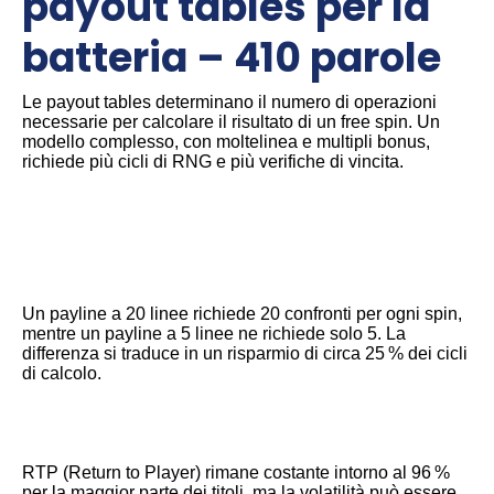
payout tables per la
batteria – 410 parole
Le payout tables determinano il numero di operazioni
necessarie per calcolare il risultato di un free spin. Un
modello complesso, con moltelinea e multipli bonus,
richiede più cicli di RNG e più verifiche di vincita.
Semplificazione delle linee
di pagamento
Un payline a 20 linee richiede 20 confronti per ogni spin,
mentre un payline a 5 linee ne richiede solo 5. La
differenza si traduce in un risparmio di circa 25 % dei cicli
di calcolo.
RTP e volatilità
RTP (Return to Player) rimane costante intorno al 96 %
per la maggior parte dei titoli, ma la volatilità può essere