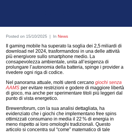
Sostenibili
Posted on
15/10/2025
In
News
Il gaming mobile ha superato la soglia dei 2,5 miliardi di
download nel 2024, trasformandosi in una delle attività
più energivore sullo smartphone medio. La
consapevolezza ambientale, unita all’esigenza di
prolungare l’autonomia della batteria, spinge i provider a
rivedere ogni riga di codice.
Nel panorama attuale, molti utenti cercano
giochi senza
AAMS
per evitare restrizioni e godere di maggiore libertà
di gioco, ma anche per sperimentare titoli più leggeri dal
punto di vista energetico.
Brewersforum, con la sua analisi dettagliata, ha
evidenziato che i giochi che implementano free spins
ottimizzati consumano in media il 22 % di energia in
meno rispetto ai loro omologhi tradizionali. Questo
articolo si concentra sul “come” matematico di tale