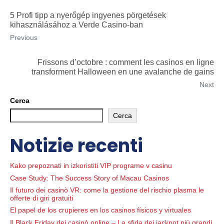
5 Profi tipp a nyerőgép ingyenes pörgetések
kihasználásához a Verde Casino‑ban
Previous
Frissons d’octobre : comment les casinos en ligne
transforment Halloween en une avalanche de gains
Next
Cerca
Cerca
Notizie recenti
Kako prepoznati in izkoristiti VIP programe v casinu
Case Study: The Success Story of Macau Casinos
Il futuro dei casinò VR: come la gestione del rischio plasma le
offerte di giri gratuiti
El papel de los crupieres en los casinos físicos y virtuales
Il Black Friday dei casinò online – La sfida dei jackpot più grandi