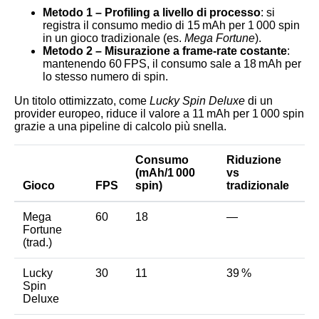
Metodo 1 – Profiling a livello di processo
: si
registra il consumo medio di 15 mAh per 1 000 spin
in un gioco tradizionale (es.
Mega Fortune
).
Metodo 2 – Misurazione a frame‑rate costante
:
mantenendo 60 FPS, il consumo sale a 18 mAh per
lo stesso numero di spin.
Un titolo ottimizzato, come
Lucky Spin Deluxe
di un
provider europeo, riduce il valore a 11 mAh per 1 000 spin
grazie a una pipeline di calcolo più snella.
Consumo
Riduzione
(mAh/1 000
vs
Gioco
FPS
spin)
tradizionale
Mega
60
18
—
Fortune
(trad.)
Lucky
30
11
39 %
Spin
Deluxe