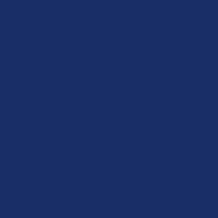
Energetico di Ogni Giro, le
Tecniche di Compressio­ne
Grafica Avanzata, le
Probabilità dei Bonus, la
Gestione Dinamica del
Frame‑Rate,
l’Ottimizzazione del Traffico
di Rete, gli Strumenti di
Profiling e Simulazione, e