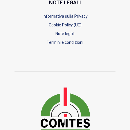
NOTE LEGALI
Informativa sulla Privacy
Cookie Policy (UE)
Note legali
Termini e condizioni