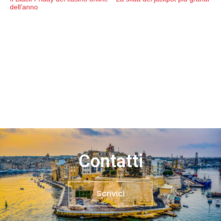
dell’anno
Contatti
Scrivici