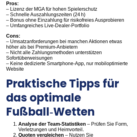
Pros:
– Lizenz der MGA für hohen Spielerschutz
– Schnelle Auszahlungszeiten (24 h)
– Bonus ohne Einzahlung für risikofreies Ausprobieren
– Umfangreiches Live‑Dealer‑Portfolio
Cons:
– Umsatzanforderungen bei manchen Aktionen etwas
höher als bei Premium‑Anbietern
– Nicht alle Zahlungsmethoden unterstützen
Sofortüberweisungen
– Keine dedizierte Smartphone‑App, nur mobiloptimierte
Website
Praktische Tipps für
das optimale
Fußball‑Wetten
Analyse der Team‑Statistiken
– Prüfen Sie Form,
Verletzungen und Heimvorteil.
Quoten vergleichen
– Nutzen Sie