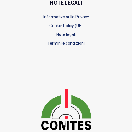
NOTE LEGALI
Informativa sulla Privacy
Cookie Policy (UE)
Note legali
Termini e condizioni