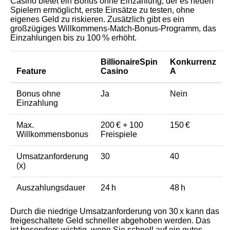
Casino bietet ein Bonus ohne Einzahlung, der es neuen
Spielern ermöglicht, erste Einsätze zu testen, ohne
eigenes Geld zu riskieren. Zusätzlich gibt es ein
großzügiges Willkommens‑Match‑Bonus‑Programm, das
Einzahlungen bis zu 100 % erhöht.
BillionaireSpin
Konkurrenz
Feature
Casino
A
Bonus ohne
Ja
Nein
Einzahlung
Max.
200 € + 100
150 €
Willkommensbonus
Freispiele
Umsatzanforderung
30
40
(x)
Auszahlungsdauer
24 h
48 h
Durch die niedrige Umsatzanforderung von 30 x kann das
freigeschaltete Geld schneller abgehoben werden. Das
ist besonders wichtig, wenn Sie schnell auf ein gutes