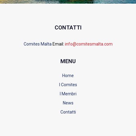
CONTATTI
Comites Malta
Email:
info@comitesmalta.com
MENU
Home
I Comites
I Membri
News
Contatti