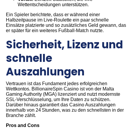
Wettentscheidungen unterstützen.
Ein Spieler berichtete, dass er während einer
Halbzeitpause im Live‑Roulette ein paar schnelle
Einsätze platzierte und so zusätzliches Geld gewann, das
er später für ein weiteres Fußball‑Match nutzte.
Sicherheit, Lizenz und
schnelle
Auszahlungen
Vertrauen ist das Fundament jedes erfolgreichen
Wettkontos. BillionaireSpin Casino ist von der Malta
Gaming Authority (MGA) lizenziert und nutzt modernste
SSL‑Verschlüsselung, um Ihre Daten zu schützen.
Darüber hinaus garantiert das Casino Auszahlungen
innerhalb von 24 Stunden, was zu den schnellsten in der
Branche zählt.
Pros and Cons