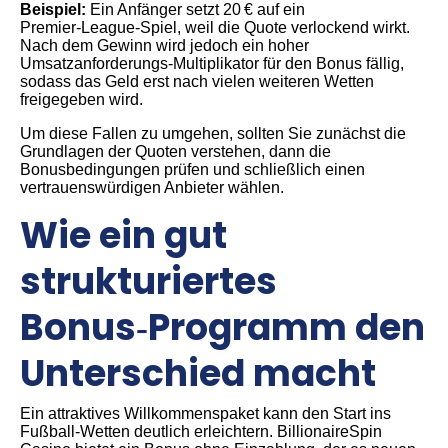
Beispiel:
Ein Anfänger setzt 20 € auf ein
Premier‑League‑Spiel, weil die Quote verlockend wirkt.
Nach dem Gewinn wird jedoch ein hoher
Umsatzanforderungs‑Multiplikator für den Bonus fällig,
sodass das Geld erst nach vielen weiteren Wetten
freigegeben wird.
Um diese Fallen zu umgehen, sollten Sie zunächst die
Grundlagen der Quoten verstehen, dann die
Bonusbedingungen prüfen und schließlich einen
vertrauenswürdigen Anbieter wählen.
Wie ein gut
strukturiertes
Bonus‑Programm den
Unterschied macht
Ein attraktives Willkommenspaket kann den Start ins
Fußball‑Wetten deutlich erleichtern. BillionaireSpin