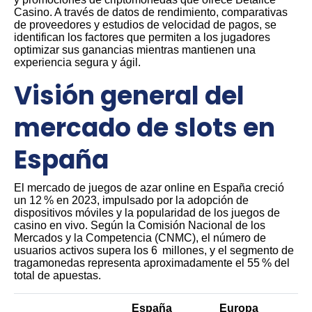
Casino. A través de datos de rendimiento, comparativas
de proveedores y estudios de velocidad de pagos, se
identifican los factores que permiten a los jugadores
optimizar sus ganancias mientras mantienen una
experiencia segura y ágil.
Visión general del
mercado de slots en
España
El mercado de juegos de azar online en España creció
un 12 % en 2023, impulsado por la adopción de
dispositivos móviles y la popularidad de los juegos de
casino en vivo. Según la Comisión Nacional de los
Mercados y la Competencia (CNMC), el número de
usuarios activos supera los 6 millones, y el segmento de
tragamonedas representa aproximadamente el 55 % del
total de apuestas.
España
Europa