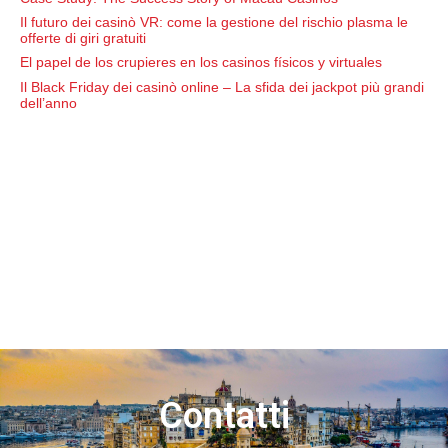
Il futuro dei casinò VR: come la gestione del rischio plasma le
offerte di giri gratuiti
El papel de los crupieres en los casinos físicos y virtuales
Il Black Friday dei casinò online – La sfida dei jackpot più grandi
dell’anno
Contatti