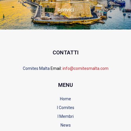
Scrivici
CONTATTI
Comites Malta
Email:
info@comitesmalta.com
MENU
Home
I Comites
I Membri
News