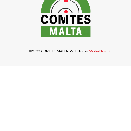
© 2022 COMITES MALTA · Web design
Media Next Ltd.