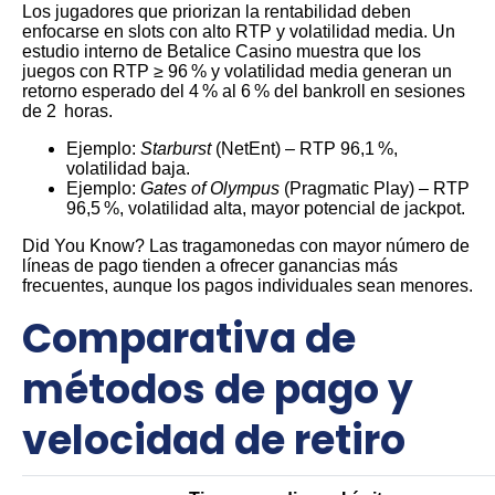
Los jugadores que priorizan la rentabilidad deben
enfocarse en slots con alto RTP y volatilidad media. Un
estudio interno de Betalice Casino muestra que los
juegos con RTP ≥ 96 % y volatilidad media generan un
retorno esperado del 4 % al 6 % del bankroll en sesiones
de 2 horas.
Ejemplo:
Starburst
(NetEnt) – RTP 96,1 %,
volatilidad baja.
Ejemplo:
Gates of Olympus
(Pragmatic Play) – RTP
96,5 %, volatilidad alta, mayor potencial de jackpot.
Did You Know? Las tragamonedas con mayor número de
líneas de pago tienden a ofrecer ganancias más
frecuentes, aunque los pagos individuales sean menores.
Comparativa de
métodos de pago y
velocidad de retiro