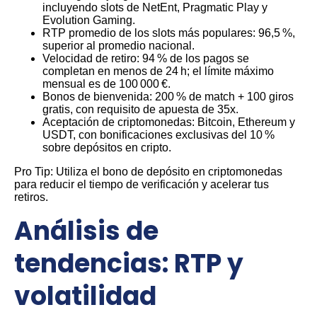
incluyendo slots de NetEnt, Pragmatic Play y
Evolution Gaming.
RTP promedio de los slots más populares: 96,5 %,
superior al promedio nacional.
Velocidad de retiro: 94 % de los pagos se
completan en menos de 24 h; el límite máximo
mensual es de 100 000 €.
Bonos de bienvenida: 200 % de match + 100 giros
gratis, con requisito de apuesta de 35x.
Aceptación de criptomonedas: Bitcoin, Ethereum y
USDT, con bonificaciones exclusivas del 10 %
sobre depósitos en cripto.
Pro Tip: Utiliza el bono de depósito en criptomonedas
para reducir el tiempo de verificación y acelerar tus
retiros.
Análisis de
tendencias: RTP y
volatilidad