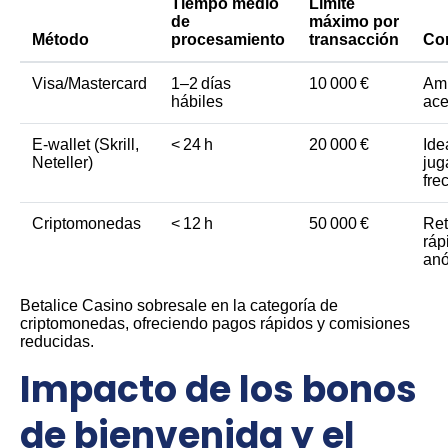
Tiempo medio
Límite
de
máximo por
Método
procesamiento
transacción
Co
Visa/Mastercard
1–2 días
10 000 €
Amp
hábiles
ace
E-wallet (Skrill,
< 24 h
20 000 €
Ide
Neteller)
jug
fre
Criptomonedas
< 12 h
50 000 €
Ret
ráp
an
Betalice Casino sobresale en la categoría de
criptomonedas, ofreciendo pagos rápidos y comisiones
reducidas.
Impacto de los bonos
de bienvenida y el