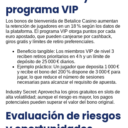
programa VIP
Los bonos de bienvenida de Betalice Casino aumentan
la retención de jugadores en un 18 % según los datos de
la plataforma. El programa VIP otorga puntos por cada
euro apostado, que pueden canjearse por cashback,
giros gratis y límites de retiro preferenciales.
Beneficio tangible: Los miembros VIP de nivel 3
reciben retiros prioritarios en 4 h y un límite de
depósito de 25 000 € diarios.
Ejemplo práctico: Un jugador que deposita 1 000 €
y recibe el bono del 200 % dispone de 3 000 € para
jugar, lo que reduce el número de sesiones
necesarias para alcanzar el requisito de apuesta.
Industry Secret: Aprovecha los giros gratuitos en slots de
alta volatilidad; aunque el riesgo es mayor, los pagos
potenciales pueden superar el valor del bono original.
Evaluación de riesgos