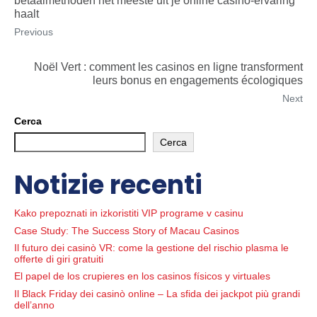
betaalmethoden het meeste uit je online casino‑ervaring
haalt
Previous
Noël Vert : comment les casinos en ligne transforment
leurs bonus en engagements écologiques
Next
Cerca
Cerca
Notizie recenti
Kako prepoznati in izkoristiti VIP programe v casinu
Case Study: The Success Story of Macau Casinos
Il futuro dei casinò VR: come la gestione del rischio plasma le
offerte di giri gratuiti
El papel de los crupieres en los casinos físicos y virtuales
Il Black Friday dei casinò online – La sfida dei jackpot più grandi
dell’anno