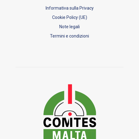
Informativa sulla Privacy
Cookie Policy (UE)
Note legali
Termini e condizioni