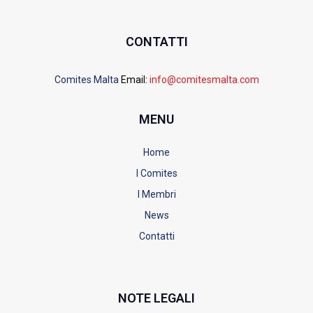
CONTATTI
Comites Malta
Email:
info@comitesmalta.com
MENU
Home
I Comites
I Membri
News
Contatti
NOTE LEGALI