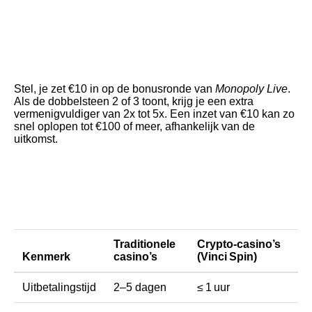
Voorbeeld: winst met
Monopoly Live
Stel, je zet €10 in op de bonusronde van
Monopoly Live
.
Als de dobbelsteen 2 of 3 toont, krijg je een extra
vermenigvuldiger van 2x tot 5x. Een inzet van €10 kan zo
snel oplopen tot €100 of meer, afhankelijk van de
uitkomst.
Vergelijking van live
casino‑opties
Traditionele
Crypto‑casino’s
Kenmerk
casino’s
(Vinci Spin)
Uitbetalingstijd
2–5 dagen
≤ 1 uur