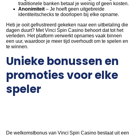
traditionele banken betaal je weinig of geen kosten.
Anonimiteit
– Je hoeft geen uitgebreide
identiteitschecks te doorlopen bij elke opname.
Heb je ooit gefrustreerd gekeken naar een uitbetaling die
dagen duurt? Met Vinci Spin Casino behoort dat tot het
verleden. Het platform verwerkt opnames vaak binnen
een uur, waardoor je meer tijd overhoudt om te spelen en
te winnen.
Unieke bonussen en
promoties voor elke
speler
Welkomstpakket dat echt
loont
De welkomstbonus van Vinci Spin Casino bestaat uit een