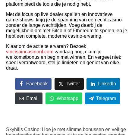
platform biedt de tools die je nodig hebt.
Met de focus op live dealer spellen en innovatieve
game‑shows, krijg je de spanning van een echt casino
zonder de lange wachttijden. Voeg daarbij de
mogelijkheid om met Bitcoin of Ethereum te spelen, en je
hebt een complete, moderne casino‑ervaring.
Klaar om de actie te ervaren? Bezoek
vincispincasinonl.com
vandaag nog, claim je
welkomstbonus en begin met winnen. En vergeet niet:
speel verantwoord, stel je limieten en geniet van elke
draai.
Facebook
Twitter
LinkedIn
Email
Whatsapp
Telegram
Skyhills Casino: Hoe je met slimme bonussen en veilige