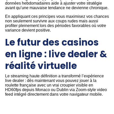
données hebdomadaires aide à ajuster votre stratégie
avant qu’une mauvaise tendance ne devienne chronique.
En appliquant ces principes vous maximisez vos chances
non seulement survivre aux coups rudes mais aussi
profiter pleinement lors des périodes favorables où votre
variance devient positive.
Le futur des casinos
en ligne : live dealer &
réalité virtuelle
Le streaming haute définition a transformé l’expérience
live dealer : dès maintenant vous pouvez jouer à la
roulette française avec un vrai croupier visible en
HD60fps depuis Monaco ou Dublin via Zoom‑style video
feed intégré directement dans votre navigateur mobile.
Technologies VR/AR