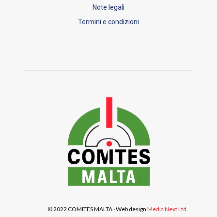
Note legali
Termini e condizioni
© 2022 COMITES MALTA · Web design
Media Next Ltd.