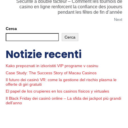
Sécurité à double facteur – Comment les tournois de
casino en ligne renforcent la confiance des joueurs
pendant les fêtes de fin d’année
Next
Cerca
Cerca
Notizie recenti
Kako prepoznati in izkoristiti VIP programe v casinu
Case Study: The Success Story of Macau Casinos
Il futuro dei casinò VR: come la gestione del rischio plasma le
offerte di giri gratuiti
El papel de los crupieres en los casinos físicos y virtuales
Il Black Friday dei casinò online – La sfida dei jackpot più grandi
dell’anno