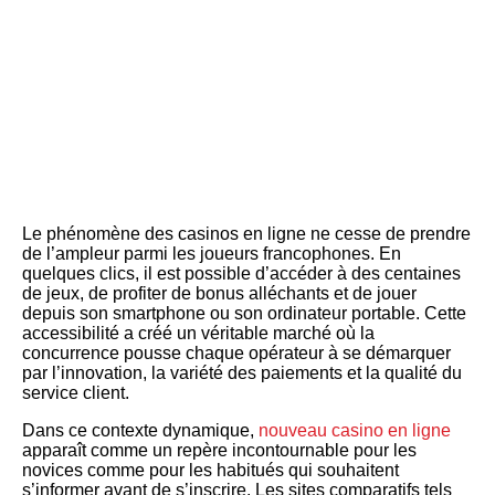
du casino
en ligne
Le phénomène des casinos en ligne ne cesse de prendre
de l’ampleur parmi les joueurs francophones. En
quelques clics, il est possible d’accéder à des centaines
de jeux, de profiter de bonus alléchants et de jouer
depuis son smartphone ou son ordinateur portable. Cette
accessibilité a créé un véritable marché où la
concurrence pousse chaque opérateur à se démarquer
par l’innovation, la variété des paiements et la qualité du
service client.
Dans ce contexte dynamique,
nouveau casino en ligne
apparaît comme un repère incontournable pour les
novices comme pour les habitués qui souhaitent
s’informer avant de s’inscrire. Les sites comparatifs tels