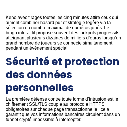
Jeux spécialisés
Keno avec tirages toutes les cinq minutes attire ceux qui
aiment combiner hasard pur et stratégie légère via la
sélection du nombre maximal de numéros joués. Le
bingo interactif propose souvent des jackpots progressifs
atteignant plusieurs dizaines de milliers d’euros lorsqu’un
grand nombre de joueurs se connecte simultanément
pendant un événement spécial.
Sécurité et protection
des données
personnelles
La première défense contre toute forme d’intrusion est le
chiffrement SSL/TLS couplé au protocole HTTPS
obligatoires sur chaque page transactionnelle ; cela
garantit que vos informations bancaires circulent dans un
tunnel crypté impossible à intercepter.