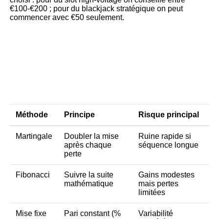
€100‑€200 ; pour du blackjack stratégique on peut
commencer avec €50 seulement.
Méthodes de mise
progressive vs stratégies
fixes
Méthode
Principe
Risque principal
Martingale
Doubler la mise
Ruine rapide si
après chaque
séquence longue
perte
Fibonacci
Suivre la suite
Gains modestes
mathématique
mais pertes
limitées
Mise fixe
Pari constant (%
Variabilité