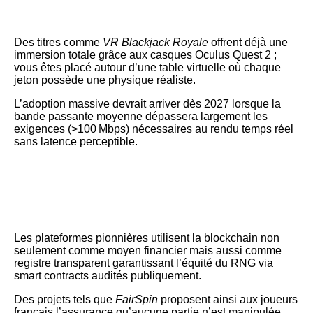
émergentes
Des titres comme
VR Blackjack Royale
offrent déjà une
immersion totale grâce aux casques Oculus Quest 2 ;
vous êtes placé autour d’une table virtuelle où chaque
jeton possède une physique réaliste.
L’adoption massive devrait arriver dès 2027 lorsque la
bande passante moyenne dépassera largement les
exigences (>100 Mbps) nécessaires au rendu temps réel
sans latence perceptible.
Rôle des cryptomonnaies
& blockchain
Les plateformes pionnières utilisent la blockchain non
seulement comme moyen financier mais aussi comme
registre transparent garantissant l’équité du RNG via
smart contracts audités publiquement.
Des projets tels que
FairSpin
proposent ainsi aux joueurs
français l’assurance qu’aucune partie n’est manipulée