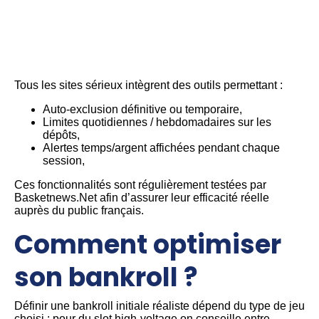
Gestion responsable du
jeu
Tous les sites sérieux intègrent des outils permettant :
Auto‑exclusion définitive ou temporaire,
Limites quotidiennes / hebdomadaires sur les
dépôts,
Alertes temps/argent affichées pendant chaque
session,
Ces fonctionnalités sont régulièrement testées par
Basketnews.Net afin d’assurer leur efficacité réelle
auprès du public français.
Comment optimiser
son bankroll ?
Définir une bankroll initiale réaliste dépend du type de jeu
choisi : pour du slot high‑voltage on conseille entre