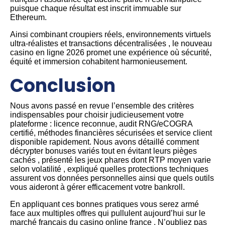
puisque chaque résultat est inscrit immuable sur
Ethereum.
Ainsi combinant croupiers réels, environnements virtuels
ultra‑réalistes et transactions décentralisées , le nouveau
casino en ligne 2026 promet une expérience où sécurité,
équité et immersion cohabitent harmonieusement.
Conclusion
Nous avons passé en revue l’ensemble des critères
indispensables pour choisir judicieusement votre
plateforme : licence reconnue, audit RNG/eCOGRA
certifié, méthodes financières sécurisées et service client
disponible rapidement. Nous avons détaillé comment
décrypter bonuses variés tout en évitant leurs pièges
cachés , présenté les jeux phares dont RTP moyen varie
selon volatilité , expliqué quelles protections techniques
assurent vos données personnelles ainsi que quels outils
vous aideront à gérer efficacement votre bankroll.
En appliquant ces bonnes pratiques vous serez armé
face aux multiples offres qui pullulent aujourd’hui sur le
marché français du casino online france . N’oubliez pas