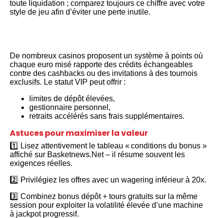
toute liquidation ; comparez toujours ce chiffre avec votre
style de jeu afin d’éviter une perte inutile.
Programmes fidélité & VIP
De nombreux casinos proposent un système à points où
chaque euro misé rapporte des crédits échangeables
contre des cashbacks ou des invitations à des tournois
exclusifs. Le statut VIP peut offrir :
limites de dépôt élevées,
gestionnaire personnel,
retraits accélérés sans frais supplémentaires.
Astuces pour maximiser la valeur
1️⃣ Lisez attentivement le tableau « conditions du bonus »
affiché sur Basketnews.Net – il résume souvent les
exigences réelles.
2️⃣ Privilégiez les offres avec un wagering inférieur à 20x.
3️⃣ Combinez bonus dépôt + tours gratuits sur la même
session pour exploiter la volatilité élevée d’une machine
à jackpot progressif.