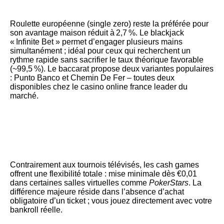
Jeux de table classiques
Roulette européenne (single zero) reste la préférée pour
son avantage maison réduit à 2,7 %. Le blackjack
« Infinite Bet » permet d’engager plusieurs mains
simultanément ; idéal pour ceux qui recherchent un
rythme rapide sans sacrifier le taux théorique favorable
(~99,5 %). Le baccarat propose deux variantes populaires
: Punto Banco et Chemin De Fer – toutes deux
disponibles chez le casino online france leader du
marché.
Poker en ligne & cash
games
Contrairement aux tournois télévisés, les cash games
offrent une flexibilité totale : mise minimale dès €0,01
dans certaines salles virtuelles comme
PokerStars
. La
différence majeure réside dans l’absence d’achat
obligatoire d’un ticket ; vous jouez directement avec votre
bankroll réelle.