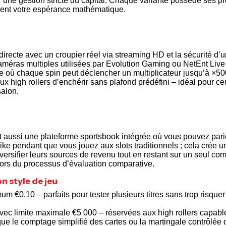
une gestion stricte du capital. Chaque variante possède ses p
ment votre espérance mathématique.​
directe avec un croupier réel via streaming HD et la sécurité d’u
 caméras multiples utilisées par Evolution Gaming ou NetEnt Live
te où chaque spin peut déclencher un multiplicateur jusqu’à ×50
aux high rollers d’enchérir sans plafond prédéfini – idéal pour ce
salon.
 hybrides
 aussi une plateforme sportsbook intégrée où vous pouvez pari
ike pendant que vous jouez aux slots traditionnels ; cela crée u
versifier leurs sources de revenu tout en restant sur un seul co
lors du processus d’évaluation comparative.
n style de jeu
um €0,10 – parfaits pour tester plusieurs titres sans trop risque
avec limite maximale €5 000 – réservées aux high rollers capabl
que le comptage simplifié des cartes ou la martingale contrôlée