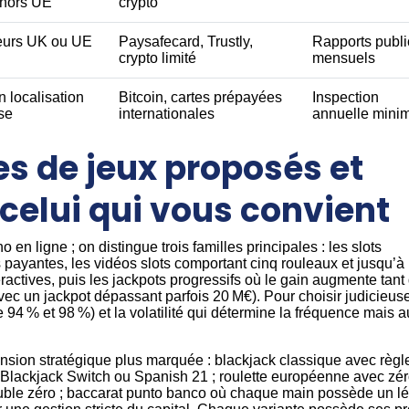
 hors UE
crypto
eurs UK ou UE
Paysafecard, Trustly,
Rapports publi
crypto limité
mensuels
 localisation
Bitcoin, cartes prépayées
Inspection
se
internationales
annuelle mini
pes de jeux proposés et
celui qui vous convient
 en ligne ; on distingue trois familles principales : les slots
s payantes, les vidéos slots comportant cinq rouleaux et jusqu’à
ractives, puis les jackpots progressifs où le gain augmente tant 
ec un jackpot dépassant parfois 20 M€). Pour choisir judicieu
4 % et 98 %) et la volatilité qui détermine la fréquence mais a
ension stratégique plus marquée : blackjack classique avec règl
 Blackjack Switch ou Spanish 21 ; roulette européenne avec zé
ouble zéro ; baccarat punto banco où chaque main possède un l