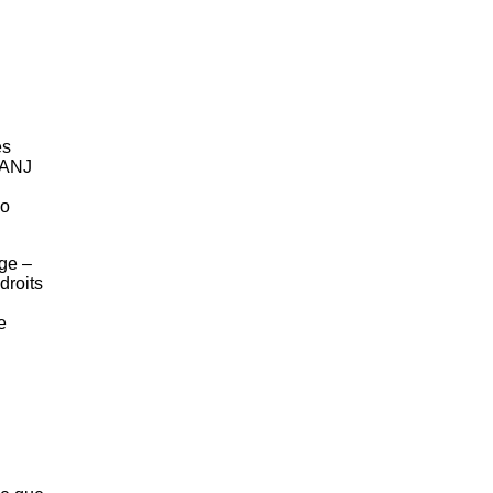
es
’ANJ
ao
age –
droits
e