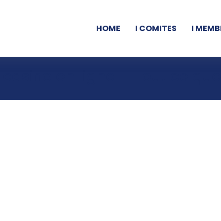
HOME
I COMITES
I MEMB
casino en ligne – Tout ce que
mplet du
 ligne – Tou