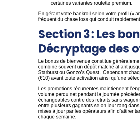
certaines variantes roulette premium.
En gérant votre bankroll selon votre profil (« am
fréquent du chase loss qui conduit rapidemen
Section 3 : Les b
Décryptage des o
Le bonus de bienvenue constitue généralement 
combine souvent un dépôt matché allant jusq
Starburst ou Gonzo’s Quest . Cependant chaq
(€10) avant toute activation ainsi qu’une sélec
Les promotions récurrentes maintiennent l’en
volume perdu net pendant la journée précéde
échangeables contre des retraits sans wagering
entre plusieurs gagnants selon leur rang dans
mises à jour par les opérateurs afin d’attirer 
chaque semaine.
Les exigences de mi