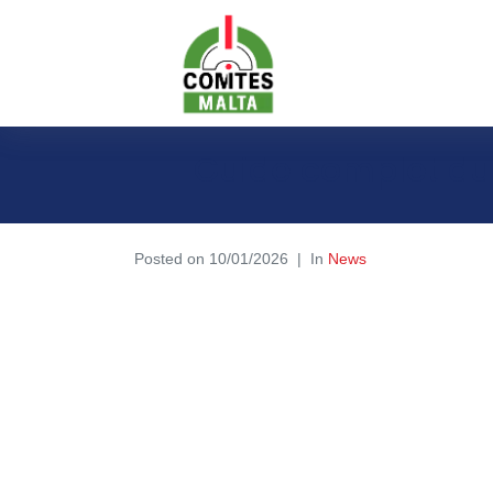
Guide complet du 
Posted on
10/01/2026
In
News
Guide co
casino en