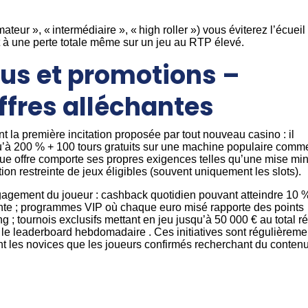
ateur », « intermédiaire », « high roller ») vous éviterez l’écueil
t à une perte totale même sur un jeu au RTP élevé.
onus et promotions –
ffres alléchantes
la première incitation proposée par tout nouveau casino : il
u’à 200 % + 100 tours gratuits sur une machine populaire comm
ue offre comporte ses propres exigences telles qu’une mise m
tion restreinte de jeux éligibles (souvent uniquement les slots).
gagement du joueur : cashback quotidien pouvant atteindre 10 
nte ; programmes VIP où chaque euro misé rapporte des points
 ; tournois exclusifs mettant en jeu jusqu’à 50 000 € au total ré
 le leaderboard hebdomadaire . Ces initiatives sont régulièreme
tant les novices que les joueurs confirmés recherchant du contenu
se (wagering)