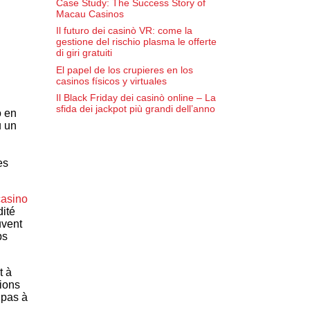
Case Study: The Success Story of
Macau Casinos
Il futuro dei casinò VR: come la
gestione del rischio plasma le offerte
di giri gratuiti
El papel de los crupieres en los
casinos físicos y virtuales
Il Black Friday dei casinò online – La
sfida dei jackpot più grandi dell’anno
o en
u un
es
asino
dité
uvent
ps
t à
tions
 pas à