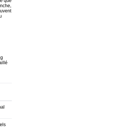
ge que
anche,
ouvent
u
ng
illé
nal
iels