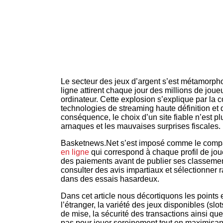
ce que v
savoir
Le secteur des jeux d’argent s’est métamorpho
ligne attirent chaque jour des millions de jou
ordinateur. Cette explosion s’explique par la c
technologies de streaming haute définition et
conséquence, le choix d’un site fiable n’est plus
arnaques et les mauvaises surprises fiscales.
Basketnews.Net s’est imposé comme le compara
en ligne
qui correspond à chaque profil de joueur
des paiements avant de publier ses classemen
consulter des avis impartiaux et sélectionner
dans des essais hasardeux.
Dans cet article nous décortiquons les points e
l’étranger, la variété des jeux disponibles (sl
de mise, la sécurité des transactions ainsi qu
pas pour jouer sereinement tout en maximisan