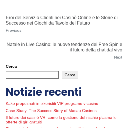
Eroi del Servizio Clienti nei Casinò Online e le Storie di
Successo nei Giochi da Tavolo del Futuro
Previous
Natale in Live Casino: le nuove tendenze dei Free Spin e
il futuro della chat dal vivo
Next
Cerca
Cerca
Notizie recenti
Kako prepoznati in izkoristiti VIP programe v casinu
Case Study: The Success Story of Macau Casinos
Il futuro dei casinò VR: come la gestione del rischio plasma le
offerte di giri gratuiti