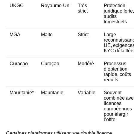
UKGC
Royaume‑Uni
Très
Protection
strict
juridique forte,
audits
trimestriels
MGA
Malte
Strict
Large
reconnaissan
UE, exigence
KYC détaillée
Curacao
Curaçao
Modéré
Processus
d’obtention
rapide, coûts
réduits
Mauritanie*
Mauritanie
Variable
Souvent
combinée ave
licences
européennes
pour élargir
l’offre
Certaines plateformes utilisent une double licence