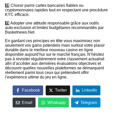
5️⃣ Choisir parmi cartes bancaires fiables ou
cryptomonnaies rapides tout en respectant une procédure
KYC efficace.
6️⃣ Adopter une attitude responsable grâce aux outils
auto‑exclusion et limites budgétaires recommandés par
Basketnews.Net.
En gardant ces principes en tête vous maximisez non
seulement vos gains potentiels mais surtout votre plaisir
durable dans le meilleur nouveau casino en ligne
disponible aujourd’hui sur le marché français. N’hésitez
pas à revisiter régulièrement notre classement actualisé
afin d’accéder aux dernières évaluations objectives et
découvrir quelles nouvelles plateformes se démarquent
réellement parmi tous ceux qui prétendent offrir
l’expérience ultime du jeu en ligne.
Facebook
Twitter
LinkedIn
Email
Whatsapp
Telegram