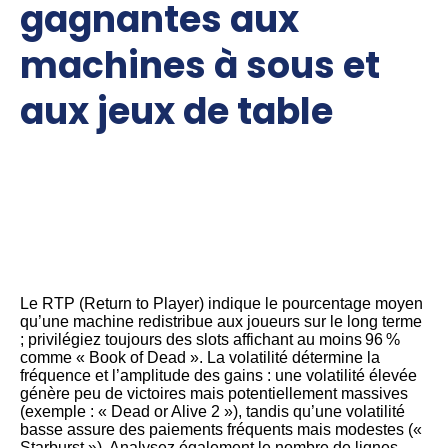
gagnantes aux
machines à sous et
aux jeux de table
Machines à sous : RTP,
volatilité & lignes
payantes
Le RTP (Return to Player) indique le pourcentage moyen
qu’une machine redistribue aux joueurs sur le long terme
; privilégiez toujours des slots affichant au moins 96 %
comme « Book of Dead ». La volatilité détermine la
fréquence et l’amplitude des gains : une volatilité élevée
génère peu de victoires mais potentiellement massives
(exemple : « Dead or Alive 2 »), tandis qu’une volatilité
basse assure des paiements fréquents mais modestes («
Starburst »). Analysez également le nombre de lignes