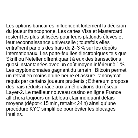
retraits rapides
Les options bancaires influencent fortement la décision
du joueur francophone. Les cartes Visa et Mastercard
restent les plus utilisées pour leurs plafonds élevés et
leur reconnaissance universelle ; toutefois elles
entraînent parfois des frais de 2–3 % sur les dépôts
internationaux. Les porte‑feuilles électroniques tels que
Skrill ou Neteller offrent quant à eux des transactions
quasi instantanées avec un coût moyen inférieur à 1 %.
Les cryptomonnaies gagnent du terrain : Bitcoin permet
un retrait en moins d’une heure et assure l’anonymat
requis par certains joueurs prudents ; Ethereum propose
des frais réduits grâce aux améliorations du réseau
Layer‑2. Le meilleur nouveau casino en ligne France
affichera toujours un tableau clair indiquant délais
moyens (dépot ≤ 15 min, retrait ≤ 24 h) ainsi qu’une
procédure KYC simplifiée pour éviter les blocages
inutiles.
Bonus de bienvenue &