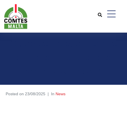
Guide complet du casino
en ligne – Tout ce que
vous devez savoir
Posted on
23/08/2025
In
News
Guide