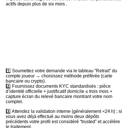
actifs depuis plus de six mois .
Processus de retrait :
délais, vérifications
d’identité & astuces
anti‑blocage
1️⃣ Soumettez votre demande via le tableau “Retrait” du
compte joueur → choisissez méthode préférée (carte
bancaire ou crypto).
2️⃣ Fournissez documents KYC standardisés : pièce
d’identité officielle + justificatif domicile ≤ trois mois +
capture écran du relevé bancaire montrant votre nom
complet.
3️⃣ Attendez la validation interne (généralement <24 h) ; si
vous avez déjà effectué au moins deux dépôts
précédents votre profil est considéré “trusted” et accélère
le traitement.