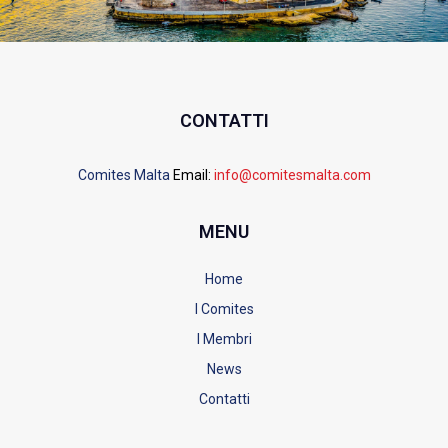
CONTATTI
Comites Malta
Email:
info@comitesmalta.com
MENU
Home
I Comites
I Membri
News
Contatti