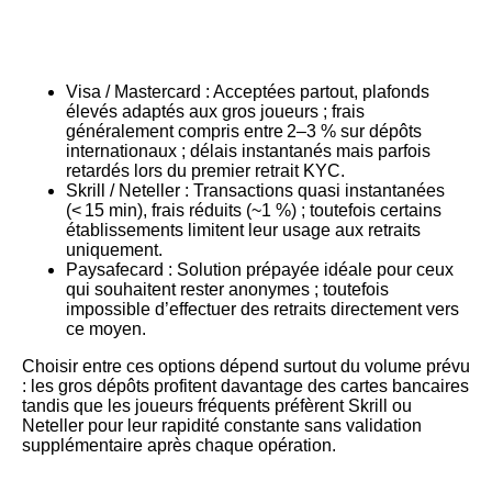
avantages & limites
Visa / Mastercard : Acceptées partout, plafonds
élevés adaptés aux gros joueurs ; frais
généralement compris entre 2–3 % sur dépôts
internationaux ; délais instantanés mais parfois
retardés lors du premier retrait KYC.
Skrill / Neteller : Transactions quasi instantanées
(< 15 min), frais réduits (~1 %) ; toutefois certains
établissements limitent leur usage aux retraits
uniquement.
Paysafecard : Solution prépayée idéale pour ceux
qui souhaitent rester anonymes ; toutefois
impossible d’effectuer des retraits directement vers
ce moyen.
Choisir entre ces options dépend surtout du volume prévu
: les gros dépôts profitent davantage des cartes bancaires
tandis que les joueurs fréquents préfèrent Skrill ou
Neteller pour leur rapidité constante sans validation
supplémentaire après chaque opération.