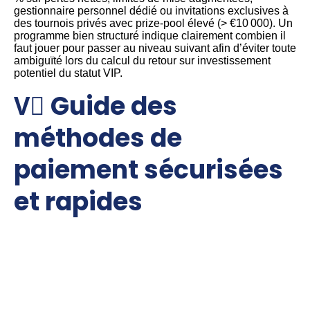
gestionnaire personnel dédié ou invitations exclusives à
des tournois privés avec prize‑pool élevé (> €10 000). Un
programme bien structuré indique clairement combien il
faut jouer pour passer au niveau suivant afin d’éviter toute
ambiguïté lors du calcul du retour sur investissement
potentiel du statut VIP.
V️⃣ Guide des
méthodes de
paiement sécurisées
et rapides
Cartes bancaires &
porte‑feuilles
électroniques –