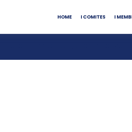
HOME
I COMITES
I MEMB
no en ligne : tout ce que vou
mplet du
 ligne : tout