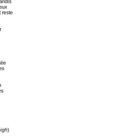
tandis
reux
 reste
r
tée
es
n
es
high
)​