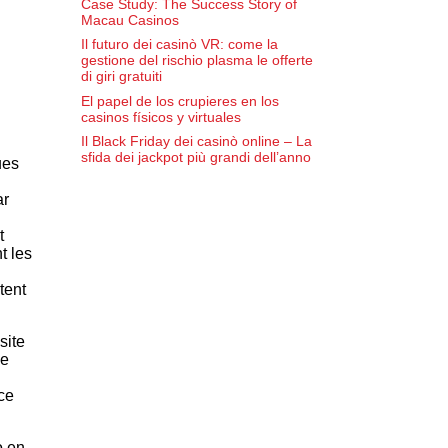
Case Study: The Success Story of
Macau Casinos
Il futuro dei casinò VR: come la
gestione del rischio plasma le offerte
di giri gratuiti
El papel de los crupieres en los
casinos físicos y virtuales
Il Black Friday dei casinò online – La
sfida dei jackpot più grandi dell’anno
ues
ar
t
t les
tent
site
ue
ce
o en