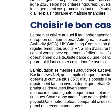
ligne 2026 selon nos critères rigoureux , quels
intelligemment vos promotions tout en sécuris
d’allier plaisir durable et maîtrise financière.
Choisir le bon cas
Le premier critère auquel il faut prêter attenti
européen ou international.Votre garantie com
Authority (MGA), UK Gambling Commission (
régulièrement des audits RNG afin d’assurer l’
capital vous devez également vérifier si vos 
opérationnel du site.Juste parce qu’une licenc
pourquoi il faut croiser cette donnée avec cell
La réputation se mesure surtout grâce aux avi
Basketnews.Net, qui compile chaque trimestre 
opérateur cumule plus 85 % d’avis positifs il b
rapidement tant au niveau dépôt que retrait.Ce
pratiques douteuses.Inversement,
un taux inférieur signale fréquemment retards
critiques.Soyez donc attentif aux notes global
payout.Dans notre tableau comparatif ci-desso
parmi nos recommandations :