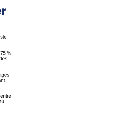
er
este
t 75 %
%des
yages
ant
 entre
jeu