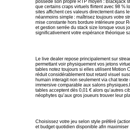
possède son propre RTP moyen : Blackjack sta
que certains craps virtuels flirtent avec 98 % 
sites affichent ces valeurs directement dans l
néanmoins simple : maîtrisez toujours votre s
mise constante hors bordure intérieure pour 
et gestion serrée du stack size lorsque vous j
significativement votre espérance théorique sa
Live dealer : l’expéri
Le live dealer repose principalement sur str
permettant voir physiquement vos jetons virtu
tables notez toujours si elles utilisent Motio
réduit considérablement tout retard visuel su
humain interagit non seulement via chat texte 
immersive comparable aux salons physiques.La
tables acceptent dès 0,01 € alors qu’autres ci
néophytes qu’aux gros joueurs trouver leur pla
Synthèse rapide
Choisissez votre jeu selon style préféré (action
et budget quotidien disponible afin maximiser p