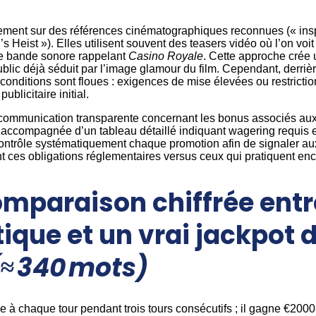
ement sur des références cinématographiques reconnues (« ins
 Heist »). Elles utilisent souvent des teasers vidéo où l’on voit
une bande sonore rappelant
Casino Royale
. Cette approche crée
lic déjà séduit par l’image glamour du film. Cependant, derriè
 conditions sont floues : exigences de mise élevées ou restricti
licitaire initial.
ommunication transparente concernant les bonus associés au
re accompagnée d’un tableau détaillé indiquant wagering requis e
ntrôle systématiquement chaque promotion afin de signaler au
t ces obligations réglementaires versus ceux qui pratiquent enc
omparaison chiffrée entr
que et un vrai jackpot 
(≈ 340 mots)
 à chaque tour pendant trois tours consécutifs ; il gagne €2000