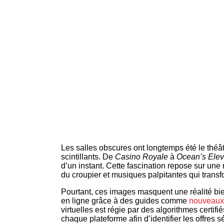
que les f
négligent
de table
Les salles obscures ont longtemps été le théâ
scintillants. De
Casino Royale
à
Ocean’s Ele
d’un instant. Cette fascination repose sur une
du croupier et musiques palpitantes qui tran
Pourtant, ces images masquent une réalité bi
en ligne grâce à des guides comme
nouveaux 
virtuelles est régie par des algorithmes certi
chaque plateforme afin d’identifier les offres 