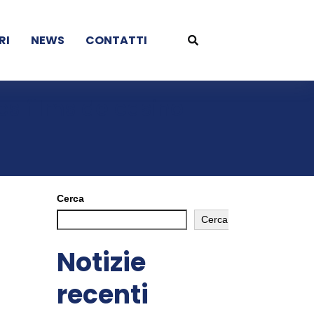
RI
NEWS
CONTATTI
es films de casino
Cerca
Cerca
Notizie
recenti