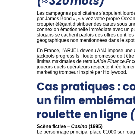
(≈ 320 mots)
Les campagnes publicitaires s’appuient lourd
par James Bond », « vivez votre propre Ocean’s
croupier élégant distribuer des cartes sous 
connexion émotionnelle immédiate avec un pub
slogans se cachent parfois des offres dont les
géographiques non mentionnées dans le spot pub
En France, l’ARJEL devenu ANJ impose une c
jackpots progressifs ; toute promesse doit êt
limites maximales de retrait.
Aide Finance.Fr
co
joueurs quels opérateurs respectent réellemen
marketing trompeur inspiré par Hollywood.
Cas pratiques : c
un film emblémati
roulette en ligne
Scène fictive –
Casino
(1995)
Le personnage principal place €1000 sur rouge