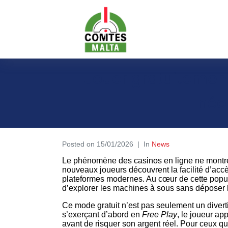
Jouer gratuitement
néo
Posted on
15/01/2026
In
News
Le phénomène des casinos en ligne ne montre 
nouveaux joueurs découvrent la facilité d’accè
plateformes modernes. Au cœur de cette popul
d’explorer les machines à sous sans déposer 
Ce mode gratuit n’est pas seulement un divertis
s’exerçant d’abord en
Free Play
, le joueur app
avant de risquer son argent réel. Pour ceux qu