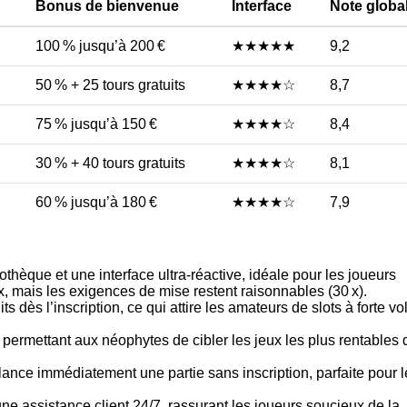
Bonus de bienvenue
Interface
Note globa
100 % jusqu’à 200 €
★★★★★
9,2
50 % + 25 tours gratuits
★★★★☆
8,7
75 % jusqu’à 150 €
★★★★☆
8,4
30 % + 40 tours gratuits
★★★★☆
8,1
60 % jusqu’à 180 €
★★★★☆
7,9
dothèque et une interface ultra‑réactive, idéale pour les joueurs
, mais les exigences de mise restent raisonnables (30 x).
s dès l’inscription, ce qui attire les amateurs de slots à forte vola
permettant aux néophytes de cibler les jeux les plus rentables 
lance immédiatement une partie sans inscription, parfaite pour l
assistance client 24/7, rassurant les joueurs soucieux de la