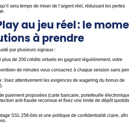
u’il sera temps de miser de l’argent réel, réduisant les pertes
ge.
Play au jeu réel : le mom
autions à prendre
uidé par plusieurs signaux :
 plus de 200 crédits virtuels en gagnant régulièrement, votre
combien de minutes vous consacrez à chaque session sans perd
e
: lisez attentivement les exigences de wagering du bonus de
).
de paiement proposées (carte bancaire, portefeuille électroniqu
ection anti-fraude reconnue et fixez une limite de dépôt quotid
tage SSL 256‑bits et une politique de confidentialité claire, afin
les.