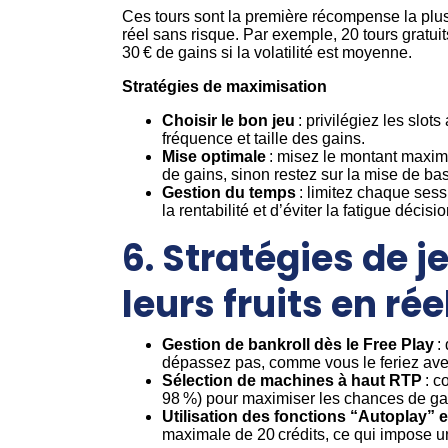
Ces tours sont la première récompense la plus 
réel sans risque. Par exemple, 20 tours gratui
30 € de gains si la volatilité est moyenne.
Stratégies de maximisation
Choisir le bon jeu
: privilégiez les slot
fréquence et taille des gains.
Mise optimale
: misez le montant maximal
de gains, sinon restez sur la mise de ba
Gestion du temps
: limitez chaque sess
la rentabilité et d’éviter la fatigue décisi
6. Stratégies de j
leurs fruits en rée
Gestion de bankroll dès le Free Play
: 
dépassez pas, comme vous le feriez avec
Sélection de machines à haut RTP
: 
98 %) pour maximiser les chances de ga
Utilisation des fonctions “Autoplay” e
maximale de 20 crédits, ce qui impose un