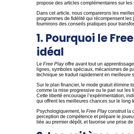
propose des articles complémentaires sur les s
Dans cet article, nous comparerons les meille
programmes de fidélité qui récompensent les jo
fournirons des conseils pratiques pour transfo
1. Pourquoi le Fre
idéal
Le
Free Play
offre avant tout un apprentissag
lignes, symboles spéciaux, mécanismes de pa
technique se traduit rapidement en meilleure s
Sur le plan financier, le mode gratuit élimine t
comme la mise progressive ou le pari sur les lig
Cette liberté encourage l’expérimentation, ind
qui offrent les meilleures chances sur le long 
Psychologiquement, le
Free Play
construit la
perception de compétence et prépare le joueur à
liée au premier dépôt, et favorise une prise de 