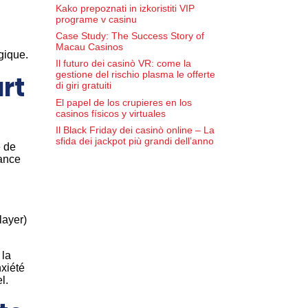
Kako prepoznati in izkoristiti VIP
programe v casinu
Case Study: The Success Story of
Macau Casinos
gique.
Il futuro dei casinò VR: come la
gestione del rischio plasma le offerte
art
di giri gratuiti
El papel de los crupieres en los
casinos físicos y virtuales
Il Black Friday dei casinò online – La
sfida dei jackpot più grandi dell’anno
e de
sance
layer)
 la
nxiété
l.