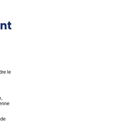
ent
re le
e,
ienne
 de