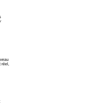
s
y
uil
iveau
 réel,
t