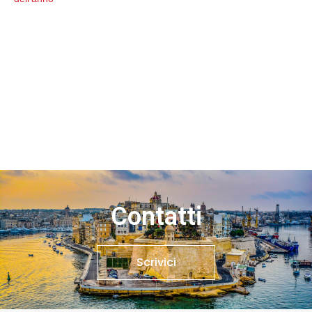
Contatti
Scrivici