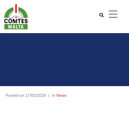
Kaszinó játékok demó
módban: mikor érdemes
kipróbálni?
Posted on
17/02/2026
In
News
Kaszinó