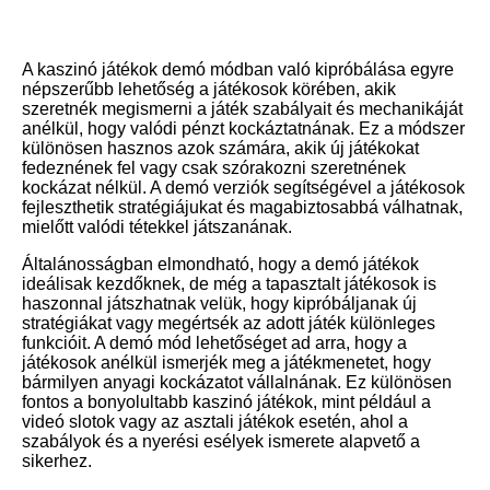
kipróbálni?
A kaszinó játékok demó módban való kipróbálása egyre
népszerűbb lehetőség a játékosok körében, akik
szeretnék megismerni a játék szabályait és mechanikáját
anélkül, hogy valódi pénzt kockáztatnának. Ez a módszer
különösen hasznos azok számára, akik új játékokat
fedeznének fel vagy csak szórakozni szeretnének
kockázat nélkül. A demó verziók segítségével a játékosok
fejleszthetik stratégiájukat és magabiztosabbá válhatnak,
mielőtt valódi tétekkel játszanának.
Általánosságban elmondható, hogy a demó játékok
ideálisak kezdőknek, de még a tapasztalt játékosok is
haszonnal játszhatnak velük, hogy kipróbáljanak új
stratégiákat vagy megértsék az adott játék különleges
funkcióit. A demó mód lehetőséget ad arra, hogy a
játékosok anélkül ismerjék meg a játékmenetet, hogy
bármilyen anyagi kockázatot vállalnának. Ez különösen
fontos a bonyolultabb kaszinó játékok, mint például a
videó slotok vagy az asztali játékok esetén, ahol a
szabályok és a nyerési esélyek ismerete alapvető a
sikerhez.