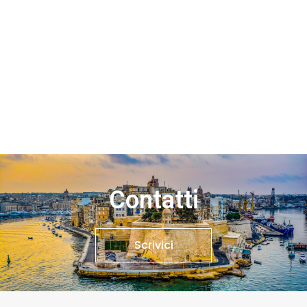
Contatti
Scrivici