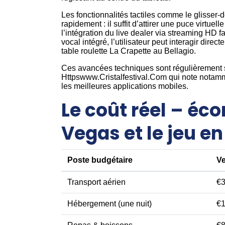
Les fonctionnalités tactiles comme le glisser
rapidement : il suffit d’attirer une puce virtuel
l’intégration du live dealer via streaming HD f
vocal intégré, l’utilisateur peut interagir dire
table roulette La Crapette au Bellagio.
Ces avancées techniques sont régulièrement 
Httpswww.Cristalfestival.Com qui note notamme
les meilleures applications mobiles.
Le coût réel – é
Vegas et le jeu en
Poste budgétaire
Ve
Transport aérien
€
Hébergement (une nuit)
€