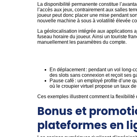
La disponibilité permanente constitue l’avanta
l’accès aux jeux, contrairement aux salles ter
joueur peut donc placer une mise pendant son 
nouvelle machine à sous à volatilité élevée 
La géolocalisation intégrée aux applications a
fuseau horaire du joueur. Ainsi un touriste fr
manuellement les paramètres du compte.
Scénarios pratiques
En déplacement : pendant un vol long-cour
des slots sans connexion et reçoit ses g
Pause café : un employé profite d’une q
où le croupier virtuel propose un taux d
Ces exemples illustrent comment la flexibilité
Bonus et promoti
plateformes en li