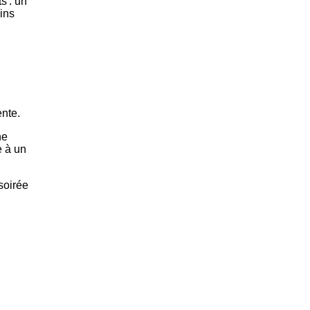
s : un
pins
nte.
ne
e à un
soirée