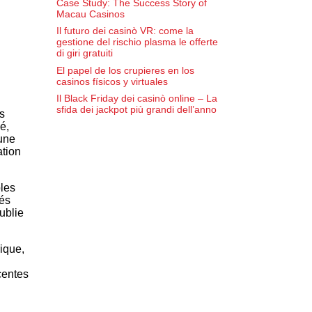
Case Study: The Success Story of
Macau Casinos
Il futuro dei casinò VR: come la
gestione del rischio plasma le offerte
di giri gratuiti
El papel de los crupieres en los
casinos físicos y virtuales
Il Black Friday dei casinò online – La
sfida dei jackpot più grandi dell’anno
s
é,
’une
ation
les
ués
ublie
rique,
centes