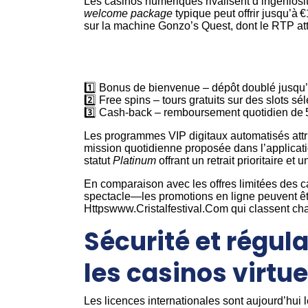
Les casinos numériques rivalisent d’ingéniosit
welcome package
typique peut offrir jusqu’à 
sur la machine Gonzo’s Quest, dont le RTP att
Types de bonus cour
1️⃣ Bonus de bienvenue – dépôt doublé jusqu’à 
2️⃣ Free spins – tours gratuits sur des slots s
3️⃣ Cash‑back – remboursement quotidien de 5
Les programmes VIP digitaux automatisés attr
mission quotidienne proposée dans l’applicat
statut
Platinum
offrant un retrait prioritaire et
En comparaison avec les offres limitées des ca
spectacle—les promotions en ligne peuvent êt
Httpswww.Cristalfestival.Com qui classent ch
Sécurité et régul
les casinos virtue
Les licences internationales sont aujourd’hui 