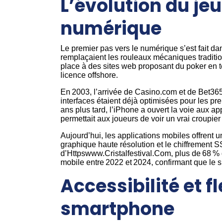
L’évolution du jeu
numérique
Le premier pas vers le numérique s’est fait d
remplaçaient les rouleaux mécaniques tradition
place à des sites web proposant du poker en te
licence offshore.
En 2003, l’arrivée de Casino.com et de Bet365 a
interfaces étaient déjà optimisées pour les pr
ans plus tard, l’iPhone a ouvert la voie aux a
permettait aux joueurs de voir un vrai croupier 
Aujourd’hui, les applications mobiles offrent 
graphique haute résolution et le chiffrement 
d’Httpswww.Cristalfestival.Com, plus de 68 
mobile entre 2022 et 2024, confirmant que le s
Accessibilité et f
smartphone