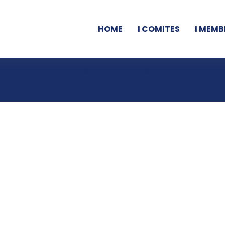
HOME
I COMITES
I MEMB
e – Pourquoi les casinos en lig
u jeu mobile
 les casinos