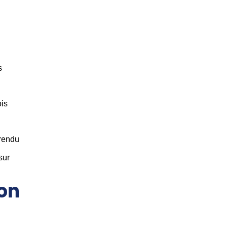
s
ois
 rendu
sur
son