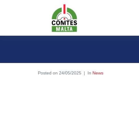
L’essor du jeu mobil
Posted on
24/05/2025
In
News
L’essor d
Pourquoi