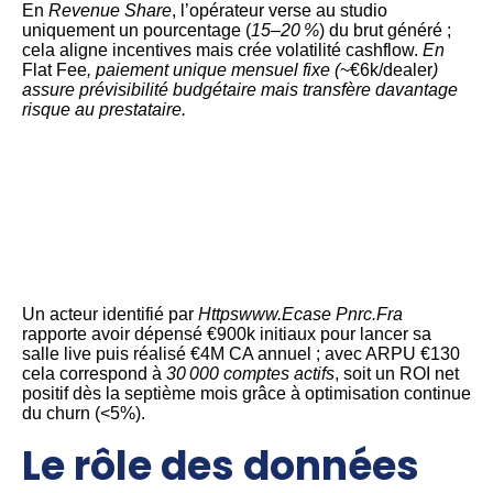
En
Revenue Share
, l’opérateur verse au studio
uniquement un pourcentage (
15–20 %
) du brut généré ;
cela aligne incentives mais crée volatilité cashflow.
En
Flat Fee
, paiement unique mensuel fixe (
~€6k/dealer
)
assure prévisibilité budgétaire mais transfère davantage
risque au prestataire.
Exemple chiffré d’un
opérateur français (≈ 80
mõds)
Un acteur identifié par
Httpswww.Ecase Pnrc.Fra
rapporte avoir dépensé €900k initiaux pour lancer sa
salle live puis réalisé €4M CA annuel ; avec ARPU €130
cela correspond à
30 000 comptes actifs
, soit un ROI net
positif dès la septième mois grâce à optimisation continue
du churn (<5%).
Le rôle des données