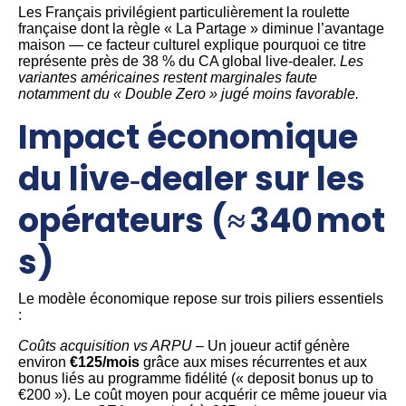
Les Français privilégient particulièrement la roulette
française dont la règle « La Partage » diminue l’avantage
maison — ce facteur culturel explique pourquoi ce titre
représente près de 38 % du CA global live‐dealer.
Les
variantes américaines restent marginales faute
notamment du « Double Zero » jugé moins favorable.
Impact économique
du live‑dealer sur les
opérateurs (≈ 340 mot
s)
Le modèle économique repose sur trois piliers essentiels
:
Coûts acquisition vs ARPU
– Un joueur actif génère
environ
€125/mois
grâce aux mises récurrentes et aux
bonus liés au programme fidélité (« deposit bonus up to
€200 »). Le coût moyen pour acquérir ce même joueur via