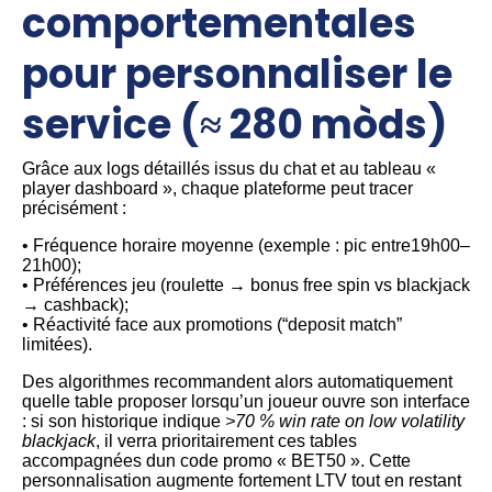
comportementales
pour personnaliser le
service (≈ 280 mòds)
Grâce aux logs détaillés issus du chat et au tableau «
player dashboard », chaque plateforme peut tracer
précisément :
• Fréquence horaire moyenne (exemple : pic entre19h00–
21h00);
• Préférences jeu (roulette → bonus free spin vs blackjack
→ cashback);
• Réactivité face aux promotions (“deposit match”
limitées).
Des algorithmes recommandent alors automatiquement
quelle table proposer lorsqu’un joueur ouvre son interface
: si son historique indique
>70 % win rate on low volatility
blackjack
, il verra prioritairement ces tables
accompagnées dun code promo « BET50 ». Cette
personnalisation augmente fortement LTV tout en restant