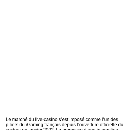
transforme
nt le jeu en
ligne grâce
aux
données
Le marché du live‑casino s’est imposé comme l’un des
piliers du iGaming français depuis l’ouverture officielle du
secteur en janvier 2022. La promesse d’une interaction