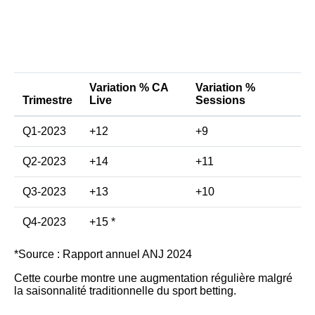
Croissance mensuelle
moyenne (≈ 80 mots)
Variation % CA
Variation %
Trimestre
Live
Sessions
Q1‑2023
+12
+9
Q2‑2023
+14
+11
Q3‑2023
+13
+10
Q4‑2023
+15 *
*Source : Rapport annuel ANJ 2024
Cette courbe montre une augmentation régulière malgré
la saisonnalité traditionnelle du sport betting.