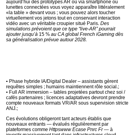
aujourd’hui des prototypes AR où via smartphone ou
lunettes connectées vous voyez apparaître littéralement
«la table » devant vous ; vous pouvez alors toucher
virtuellement vos jetons tout en conservant interaction
vidéo avec un véritable croupier situé Paris.
Des
simulations prévoient que ce type “live‑AR” pourrait
ajouter jusqu’à
15 %
au CA global French iGaming dès
sa généralisation prévue autour ​2028.
Scénarios possibles
jusqu’en​2028
• Phase hybride IA/Digital Dealer – assistants gèrent
requêtes simples ; humains maintiennent rôle social.;
• Full AR immersion – tables projetées partout chez soi /
cafés partenaires ; licences adaptatives devront prendre
compte nouveaux formats VR/AR sous supervision stricte
ANJ.;
Ces évolutions obligeront tant acteurs établis que
nouveaux entrants — évalués régulièrement par
plateformes comme
Httpswww Ecase Pnrc Fr
— à
investir massivement tant dans infrastructures cloud