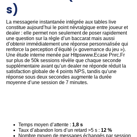
s)
La messagerie instantanée intégrée aux tables live
constitue aujourd’hui le point névralgique entre joueur et
dealer : elle permet non seulement de poser rapidement
une question sur la règle d’un baccarat mais aussi
d’obtenir immédiatement une réponse personnalisée qui
renforce la perception d’équité (« governance du jeu »).
Une étude interne menée par Httpswww.Ecase Pnrc.Fr
sur plus de 50k sessions révèle que chaque seconde
supplémentaire avant qu’un dealer ne réponde réduit la
satisfaction globale de 4 points NPS, tandis qu’une
réponse sous deux secondes augmente la durée
moyenne d’une session de 7 minutes.
Metrics de performance
du chat (≈ 90 mots)
Temps moyen d’attente :
1,8 s
Taux d’abandon lors d’un retard >5 s :
12 %
Nombre moyen de messages échangés par session