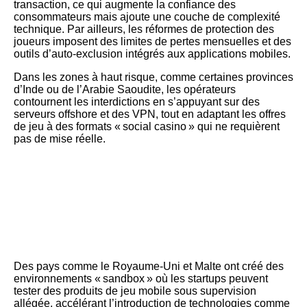
transaction, ce qui augmente la confiance des
consommateurs mais ajoute une couche de complexité
technique. Par ailleurs, les réformes de protection des
joueurs imposent des limites de pertes mensuelles et des
outils d’auto‑exclusion intégrés aux applications mobiles.
Dans les zones à haut risque, comme certaines provinces
d’Inde ou de l’Arabie Saoudite, les opérateurs
contournent les interdictions en s’appuyant sur des
serveurs offshore et des VPN, tout en adaptant les offres
de jeu à des formats « social casino » qui ne requièrent
pas de mise réelle.
Les juridictions
« sandbox » : laboratoires
d’innovation
Des pays comme le Royaume‑Uni et Malte ont créé des
environnements « sandbox » où les startups peuvent
tester des produits de jeu mobile sous supervision
allégée, accélérant l’introduction de technologies comme