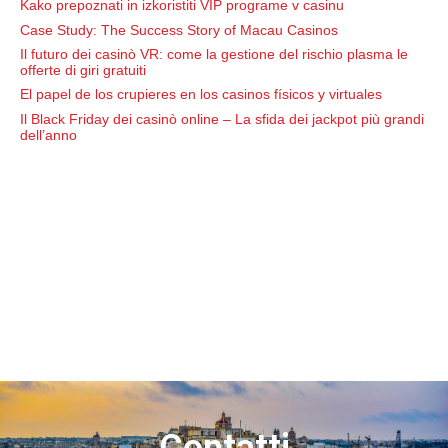
Kako prepoznati in izkoristiti VIP programe v casinu
Case Study: The Success Story of Macau Casinos
Il futuro dei casinò VR: come la gestione del rischio plasma le
offerte di giri gratuiti
El papel de los crupieres en los casinos físicos y virtuales
Il Black Friday dei casinò online – La sfida dei jackpot più grandi
dell’anno
Contatti