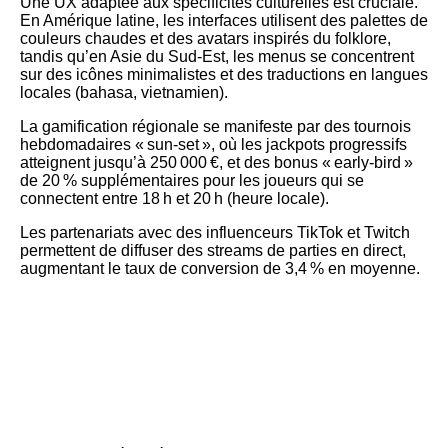
Une UX adaptée aux spécificités culturelles est cruciale.
En Amérique latine, les interfaces utilisent des palettes de
couleurs chaudes et des avatars inspirés du folklore,
tandis qu’en Asie du Sud‑Est, les menus se concentrent
sur des icônes minimalistes et des traductions en langues
locales (bahasa, vietnamien).
La gamification régionale se manifeste par des tournois
hebdomadaires « sun‑set », où les jackpots progressifs
atteignent jusqu’à 250 000 €, et des bonus « early‑bird »
de 20 % supplémentaires pour les joueurs qui se
connectent entre 18 h et 20 h (heure locale).
Les partenariats avec des influenceurs TikTok et Twitch
permettent de diffuser des streams de parties en direct,
augmentant le taux de conversion de 3,4 % en moyenne.
Exemple de campagne
“Summer Splash” en
Amérique du Sud