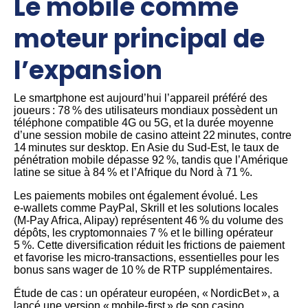
Le mobile comme
moteur principal de
l’expansion
Le smartphone est aujourd’hui l’appareil préféré des
joueurs : 78 % des utilisateurs mondiaux possèdent un
téléphone compatible 4G ou 5G, et la durée moyenne
d’une session mobile de casino atteint 22 minutes, contre
14 minutes sur desktop. En Asie du Sud‑Est, le taux de
pénétration mobile dépasse 92 %, tandis que l’Amérique
latine se situe à 84 % et l’Afrique du Nord à 71 %.
Les paiements mobiles ont également évolué. Les
e‑wallets comme PayPal, Skrill et les solutions locales
(M‑Pay Africa, Alipay) représentent 46 % du volume des
dépôts, les cryptomonnaies 7 % et le billing opérateur
5 %. Cette diversification réduit les frictions de paiement
et favorise les micro‑transactions, essentielles pour les
bonus sans wager de 10 % de RTP supplémentaires.
Étude de cas : un opérateur européen, « NordicBet », a
lancé une version « mobile‑first » de son casino,