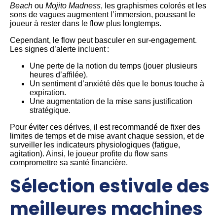
Beach
ou
Mojito Madness
, les graphismes colorés et les
sons de vagues augmentent l’immersion, poussant le
joueur à rester dans le flow plus longtemps.
Cependant, le flow peut basculer en sur‑engagement.
Les signes d’alerte incluent :
Une perte de la notion du temps (jouer plusieurs
heures d’affilée).
Un sentiment d’anxiété dès que le bonus touche à
expiration.
Une augmentation de la mise sans justification
stratégique.
Pour éviter ces dérives, il est recommandé de fixer des
limites de temps et de mise avant chaque session, et de
surveiller les indicateurs physiologiques (fatigue,
agitation). Ainsi, le joueur profite du flow sans
compromettre sa santé financière.
Sélection estivale des
meilleures machines