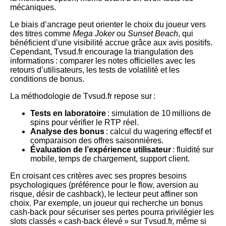
mécaniques.
Le biais d’ancrage peut orienter le choix du joueur vers
des titres comme
Mega Joker
ou
Sunset Beach
, qui
bénéficient d’une visibilité accrue grâce aux avis positifs.
Cependant, Tvsud.fr encourage la triangulation des
informations : comparer les notes officielles avec les
retours d’utilisateurs, les tests de volatilité et les
conditions de bonus.
La méthodologie de Tvsud.fr repose sur :
Tests en laboratoire
: simulation de 10 millions de
spins pour vérifier le RTP réel.
Analyse des bonus
: calcul du wagering effectif et
comparaison des offres saisonnières.
Évaluation de l’expérience utilisateur
: fluidité sur
mobile, temps de chargement, support client.
En croisant ces critères avec ses propres besoins
psychologiques (préférence pour le flow, aversion au
risque, désir de cashback), le lecteur peut affiner son
choix. Par exemple, un joueur qui recherche un bonus
cash‑back pour sécuriser ses pertes pourra privilégier les
slots classés « cash‑back élevé » sur Tvsud.fr, même si