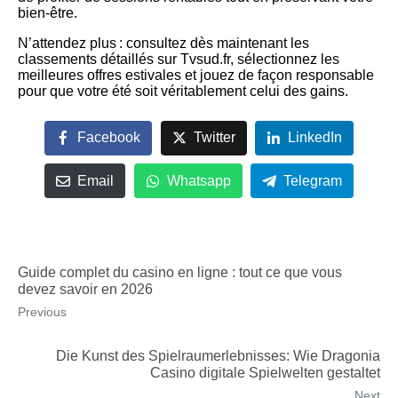
bien‑être.
N’attendez plus : consultez dès maintenant les
classements détaillés sur Tvsud.fr, sélectionnez les
meilleures offres estivales et jouez de façon responsable
pour que votre été soit véritablement celui des gains.
Facebook
Twitter
LinkedIn
Email
Whatsapp
Telegram
Guide complet du casino en ligne : tout ce que vous
devez savoir en 2026
Previous
Die Kunst des Spielraumerlebnisses: Wie Dragonia
Casino digitale Spielwelten gestaltet
Next