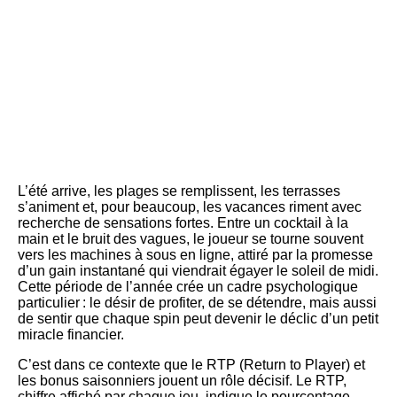
à sous en
ligne
L’été arrive, les plages se remplissent, les terrasses
s’animent et, pour beaucoup, les vacances riment avec
recherche de sensations fortes. Entre un cocktail à la
main et le bruit des vagues, le joueur se tourne souvent
vers les machines à sous en ligne, attiré par la promesse
d’un gain instantané qui viendrait égayer le soleil de midi.
Cette période de l’année crée un cadre psychologique
particulier : le désir de profiter, de se détendre, mais aussi
de sentir que chaque spin peut devenir le déclic d’un petit
miracle financier.
C’est dans ce contexte que le RTP (Return to Player) et
les bonus saisonniers jouent un rôle décisif. Le RTP,
chiffre affiché par chaque jeu, indique le pourcentage