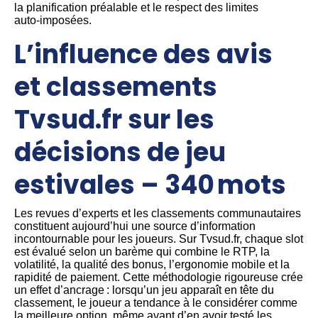
la planification préalable et le respect des limites
auto‑imposées.
L’influence des avis
et classements
Tvsud.fr sur les
décisions de jeu
estivales – 340 mots
Les revues d’experts et les classements communautaires
constituent aujourd’hui une source d’information
incontournable pour les joueurs. Sur Tvsud.fr, chaque slot
est évalué selon un barème qui combine le RTP, la
volatilité, la qualité des bonus, l’ergonomie mobile et la
rapidité de paiement. Cette méthodologie rigoureuse crée
un effet d’ancrage : lorsqu’un jeu apparaît en tête du
classement, le joueur a tendance à le considérer comme
la meilleure option, même avant d’en avoir testé les