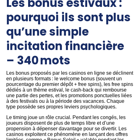
Les bonus estivaux :
pourquoi ils sont plus
qu’une simple
incitation financière
– 340 mots
Les bonus proposés par les casinos en ligne se déclinent
en plusieurs formats : le welcome bonus (souvent un
pourcentage du premier dépôt + free spins), les free spins
dédiés à un thème estival, le cash‑back qui rembourse
une partie des pertes, et les promotions ponctuelles liées
à des festivals ou à la période des vacances. Chaque
type possède ses propres leviers psychologiques.
Le timing joue un rôle crucial. Pendant les congés, les
joueurs disposent de plus de temps libre et d’une
propension à dépenser davantage pour se divertir. Les
casinos exploitent ce phénomène en lançant des offres
limitées, comme « Bonus Soleil » valable pendant les