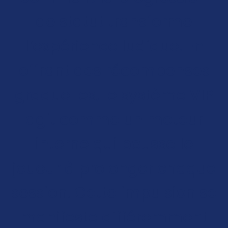
de statut transforme
l’expérience ludique. En
offrant des récompenses
graduelles, le système VIP
agit comme un moteur
interne qui pousse le
joueur à prolonger chaque
session. Cette impulsion se
manifeste différemment