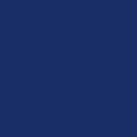
immersive. Le joueur
moderne attend donc non
seulement un RTP attractif
mais aussi une
reconnaissance sociale
tangible via son niveau
VIP. Lorsque la frontière
entre jeu individuel et
social s’estompe devient