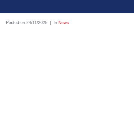
Posted on
24/11/2025
In
News
Les
niveaux
VIP comme
levier