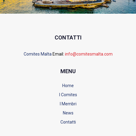
CONTATTI
Comites Malta
Email:
info@comitesmalta.com
MENU
Home
I Comites
I Membri
News
Contatti