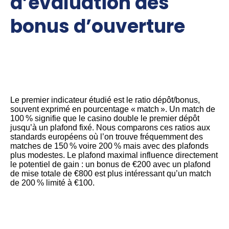
d’évaluation des
bonus d’ouverture
Valeur monétaire du
bonus
Le premier indicateur étudié est le ratio dépôt/bonus,
souvent exprimé en pourcentage « match ». Un match de
100 % signifie que le casino double le premier dépôt
jusqu’à un plafond fixé. Nous comparons ces ratios aux
standards européens où l’on trouve fréquemment des
matches de 150 % voire 200 % mais avec des plafonds
plus modestes. Le plafond maximal influence directement
le potentiel de gain : un bonus de €200 avec un plafond
de mise totale de €800 est plus intéressant qu’un match
de 200 % limité à €100.
Conditions de mise