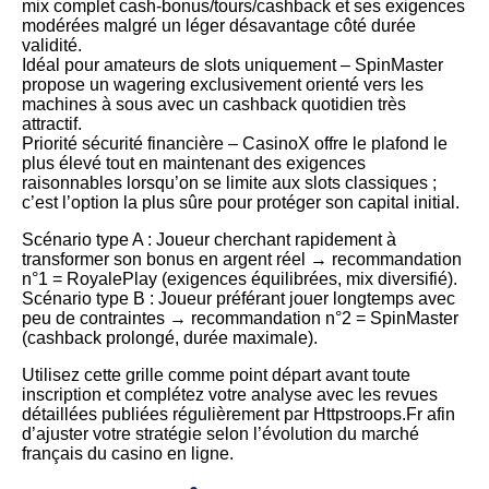
mix complet cash‑bonus/tours/cashback et ses exigences
modérées malgré un léger désavantage côté durée
validité.
Idéal pour amateurs de slots uniquement – SpinMaster
propose un wagering exclusivement orienté vers les
machines à sous avec un cashback quotidien très
attractif.
Priorité sécurité financière – CasinoX offre le plafond le
plus élevé tout en maintenant des exigences
raisonnables lorsqu’on se limite aux slots classiques ;
c’est l’option la plus sûre pour protéger son capital initial.
Scénario type A : Joueur cherchant rapidement à
transformer son bonus en argent réel → recommandation
n°1 = RoyalePlay (exigences équilibrées, mix diversifié).
Scénario type B : Joueur préférant jouer longtemps avec
peu de contraintes → recommandation n°2 = SpinMaster
(cashback prolongé, durée maximale).
Utilisez cette grille comme point départ avant toute
inscription et complétez votre analyse avec les revues
détaillées publiées régulièrement par Httpstroops.Fr afin
d’ajuster votre stratégie selon l’évolution du marché
français du casino en ligne.