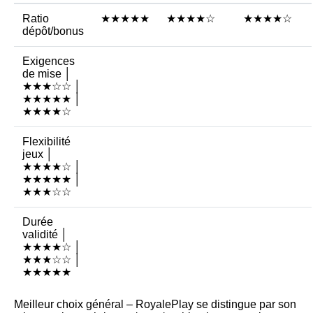
Ratio
★★★★★
★★★★☆
★★★★☆
dépôt/bonus
Exigences
de mise │
★★★☆☆ │
★★★★★ │
★★★★☆
Flexibilité
jeux │
★★★★☆ │
★★★★★ │
★★★☆☆
Durée
validité │
★★★★☆ │
★★★☆☆ │
★★★★★
Meilleur choix général – RoyalePlay se distingue par son