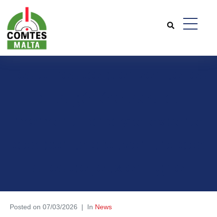
Les offres de bienvenue les
plus généreuses du
moment : analyse experte
des bonus d’ouverture des
sites de jeux en ligne
Posted on
07/03/2026
In
News