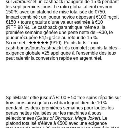
sur
Starburst
et un cashback inaugural de 15 % pendant
les sept premiers jours. Le ratio global atteint environ
150 % avec un plafond de mise totalisée de €750.
Impact combiné : un joueur novice déposant €100 reçoit
€150 + tours gratuits d’une valeur estimée à €10
(RTP 98 %). Le cashback garantit que même si la
première semaine génère une perte nette de –€30, le
joueur récupère €4,5 grâce au retour de 15 %.
Score net : ★★★★★ (9/10). Points forts – mix
cash‑bonus/tours/cashback très complet ; points faibles –
exigence globale ×25 appliquée à l’ensemble des jeux
peut ralentir la conversion rapide en argent réel.
SpinMaster – Le pack
« cashback & freespins »
SpinMaster offre jusqu’à €100 + 50 free spins répartis sur
trois jours ainsi qu’un cashback quotidien de 10 %
pendant les deux premières semaines pour toutes les
pertes nettes réalisées sur les machines à sous
sélectionnées (
Gates of Olympus
,
Mega Joker
). Le
plafond totalisé s’élève à €500 avec une exigence