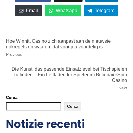
Email
Whatsapp
Telegram
Hoe Winnitt Casino zich aanpast aan de nieuwste
gokregels en waarom dat voor jou voordelig is
Previous
Die Kunst, das passende Einsatzlevel bei Tischspielen
zu finden – Ein Leitfaden für Spieler im BillionaireSpin
Casino
Next
Cerca
Cerca
Notizie recenti