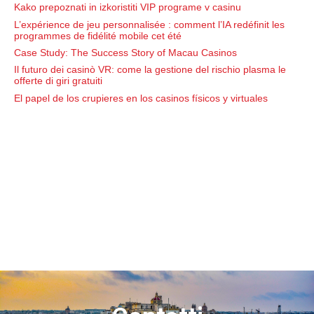
Kako prepoznati in izkoristiti VIP programe v casinu
L’expérience de jeu personnalisée : comment l’IA redéfinit les
programmes de fidélité mobile cet été
Case Study: The Success Story of Macau Casinos
Il futuro dei casinò VR: come la gestione del rischio plasma le
offerte di giri gratuiti
El papel de los crupieres en los casinos físicos y virtuales