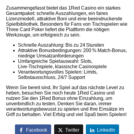
Zusammengefasst bietet das 1Red Casino ein starkes
Gesamtpaket: schnelle Auszahlungen, ein faires
Lizenzmodell, attraktive Boni und eine beeindruckende
Spielbibliothek. Besonders für Fans von Tischspielen wie
Three Card Poker liefert die Plattform die nötigen
Werkzeuge, um erfolgreich zu sein.
Schnelle Auszahlung: Bis zu 24 Stunden
Attraktive Bonusbedingungen: 200 % Match‑Bonus,
niedrige Umsatzanforderungen
Umfangreiche Spielauswahl: Slots,
Live‑Tischspiele, klassische Casinospiele
Verantwortungsvolles Spielen: Limits,
Selbstausschluss, 24/7 Support
Wenn Sie bereit sind, Ihr Spiel auf das nächste Level zu
heben, besuchen Sie noch heute 1Red Casino und
nutzen Sie den 1Red Bonus ohne Einzahlung, um
unverbindlich zu testen. Denken Sie daran, immer
verantwortungsbewusst zu spielen und Ihre Einsätze im
Griff zu behalten. Viel Erfolg und viel Spaß beim Spielen!
Facebook
Twitter
LinkedIn