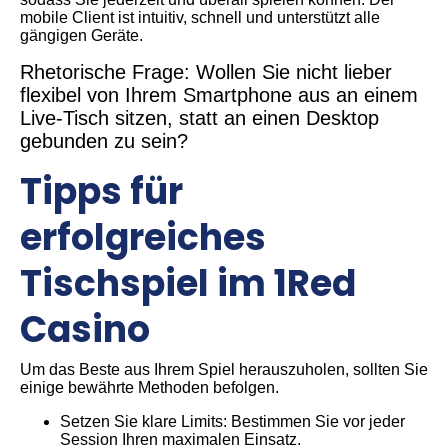
mobile Client ist intuitiv, schnell und unterstützt alle
gängigen Geräte.
Rhetorische Frage: Wollen Sie nicht lieber
flexibel von Ihrem Smartphone aus an einem
Live‑Tisch sitzen, statt an einen Desktop
gebunden zu sein?
Tipps für
erfolgreiches
Tischspiel im 1Red
Casino
Um das Beste aus Ihrem Spiel herauszuholen, sollten Sie
einige bewährte Methoden befolgen.
Setzen Sie klare Limits: Bestimmen Sie vor jeder
Session Ihren maximalen Einsatz.