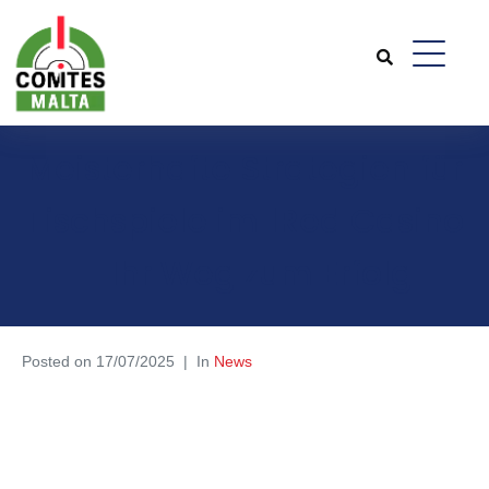
Meisterhafte Strategien für
Tischspiele im 1Red Casino
– Ihr Weg zum Erfolg
Posted on
17/07/2025
In
News
Meisterhaf