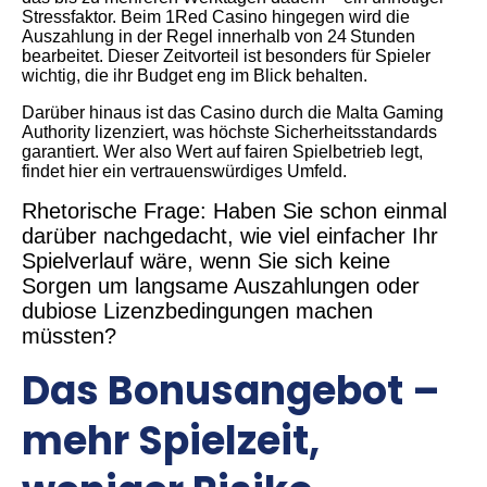
Stressfaktor. Beim 1Red Casino hingegen wird die
Auszahlung in der Regel innerhalb von 24 Stunden
bearbeitet. Dieser Zeitvorteil ist besonders für Spieler
wichtig, die ihr Budget eng im Blick behalten.
Darüber hinaus ist das Casino durch die Malta Gaming
Authority lizenziert, was höchste Sicherheitsstandards
garantiert. Wer also Wert auf fairen Spielbetrieb legt,
findet hier ein vertrauenswürdiges Umfeld.
Rhetorische Frage: Haben Sie schon einmal
darüber nachgedacht, wie viel einfacher Ihr
Spielverlauf wäre, wenn Sie sich keine
Sorgen um langsame Auszahlungen oder
dubiose Lizenzbedingungen machen
müssten?
Das Bonusangebot –
mehr Spielzeit,