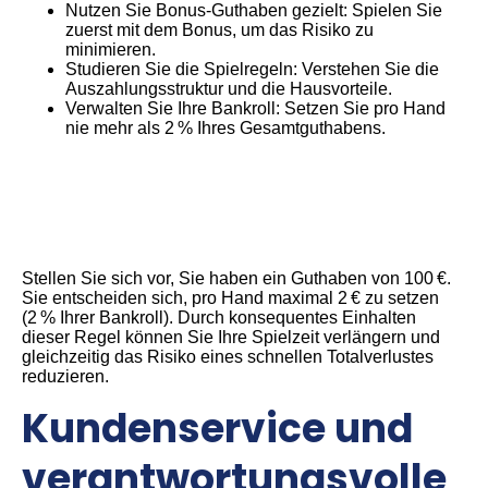
Nutzen Sie Bonus‑Guthaben gezielt: Spielen Sie
zuerst mit dem Bonus, um das Risiko zu
minimieren.
Studieren Sie die Spielregeln: Verstehen Sie die
Auszahlungsstruktur und die Hausvorteile.
Verwalten Sie Ihre Bankroll: Setzen Sie pro Hand
nie mehr als 2 % Ihres Gesamtguthabens.
Praktisches Beispiel für
Three Card Poker
Stellen Sie sich vor, Sie haben ein Guthaben von 100 €.
Sie entscheiden sich, pro Hand maximal 2 € zu setzen
(2 % Ihrer Bankroll). Durch konsequentes Einhalten
dieser Regel können Sie Ihre Spielzeit verlängern und
gleichzeitig das Risiko eines schnellen Totalverlustes
reduzieren.
Kundenservice und
verantwortungsvolle