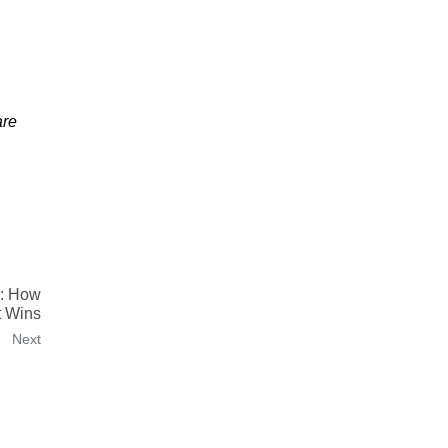
are
s: How
t Wins
Next