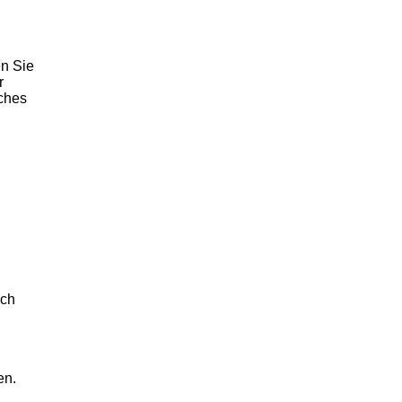
en Sie
r
sches
sch
en.