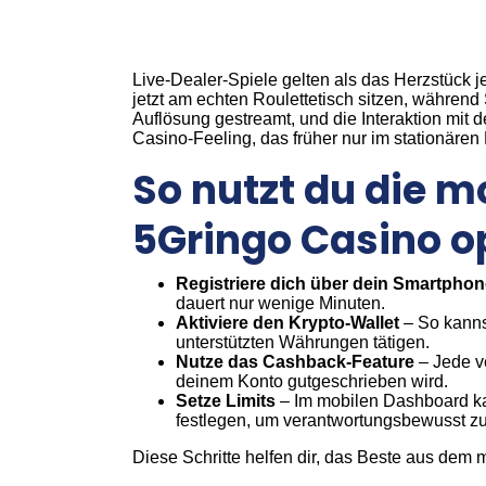
Nahtlose Live‑Casin
Live‑Dealer‑Spiele gelten als das Herzstück
jetzt am echten Roulettetisch sitzen, währen
Auflösung gestreamt, und die Interaktion mit d
Casino‑Feeling, das früher nur im stationären
So nutzt du die m
5Gringo Casino o
Registriere dich über dein Smartpho
dauert nur wenige Minuten.
Aktiviere den Krypto‑Wallet
– So kannst
unterstützten Währungen tätigen.
Nutze das Cashback‑Feature
– Jede ve
deinem Konto gutgeschrieben wird.
Setze Limits
– Im mobilen Dashboard kan
festlegen, um verantwortungsbewusst zu
Diese Schritte helfen dir, das Beste aus dem 