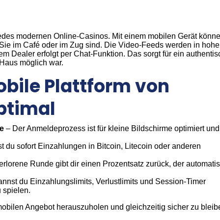
o‑Erfahrung
 jedes modernen Online‑Casinos. Mit einem mobilen Gerät könn
d Sie im Café oder im Zug sind. Die Video‑Feeds werden in hohe
em Dealer erfolgt per Chat‑Funktion. Das sorgt für ein authenti
 Haus möglich war.
obile Plattform von
ptimal
ne
– Der Anmeldeprozess ist für kleine Bildschirme optimiert und
 du sofort Einzahlungen in Bitcoin, Litecoin oder anderen
rlorene Runde gibt dir einen Prozentsatz zurück, der automati
nst du Einzahlungslimits, Verlustlimits und Session‑Timer
 spielen.
mobilen Angebot herauszuholen und gleichzeitig sicher zu bleib