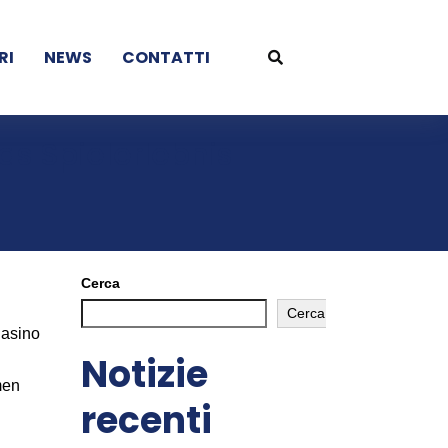
RI
NEWS
CONTATTI
as Spielerlebnis
Cerca
Cerca
Casino
Notizie
men
recenti