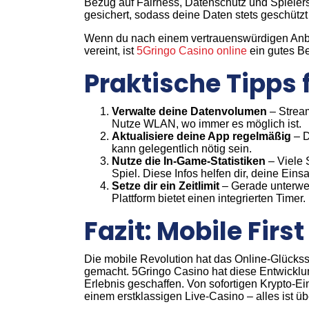
Bezug auf Fairness, Datenschutz und Spieler
gesichert, sodass deine Daten stets geschützt
Wenn du nach einem vertrauenswürdigen Anbie
vereint, ist
5Gringo Casino online
ein gutes Be
Praktische Tipps 
Verwalte deine Datenvolumen
– Stream
Nutze WLAN, wo immer es möglich ist.
Aktualisiere deine App regelmäßig
– D
kann gelegentlich nötig sein.
Nutze die In‑Game‑Statistiken
– Viele 
Spiel. Diese Infos helfen dir, deine Einsa
Setze dir ein Zeitlimit
– Gerade unterweg
Plattform bietet einen integrierten Timer.
Fazit: Mobile Firs
Die mobile Revolution hat das Online‑Glückssp
gemacht. 5Gringo Casino hat diese Entwicklu
Erlebnis geschaffen. Von sofortigen Krypto‑
einem erstklassigen Live‑Casino – alles ist ü