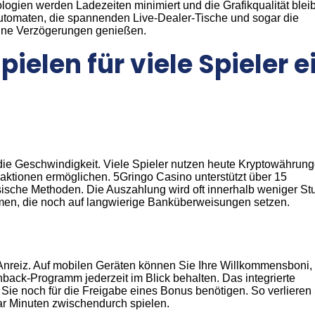
ien werden Ladezeiten minimiert und die Grafikqualität bleib
automaten, die spannenden Live‑Dealer‑Tische und sogar die
ohne Verzögerungen genießen.
elen für viele Spieler e
 Auszahlungen
t die Geschwindigkeit. Viele Spieler nutzen heute Kryptowährun
saktionen ermöglichen. 5Gringo Casino unterstützt über 15
sische Methoden. Die Auszahlung wird oft innerhalb weniger S
ormen, die noch auf langwierige Banküberweisungen setzen.
nagement
Anreiz. Auf mobilen Geräten können Sie Ihre Willkommensboni,
ack‑Programm jederzeit im Blick behalten. Das integrierte
 Sie noch für die Freigabe eines Bonus benötigen. So verlieren
aar Minuten zwischendurch spielen.