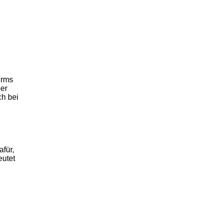
irms
ber
ch bei
afür,
eutet