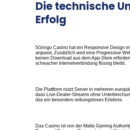
Die technische U
Erfolg
Responsive Design u
5Gringo Casino hat ein Responsive Design im
anpasst. Zusätzlich wird eine Progressive Web
keinen Download aus dem App‑Store erfordert.
schwacher Internetverbindung flüssig bleibt.
Schnelle Server‑Anb
Die Plattform nutzt Server in mehreren europä
dass Live‑Dealer‑Streams ohne Unterbrechun
das ein besonders reibungsloses Erlebnis.
Sicherheit und Lizen
Das Casino ist von der Malta Gaming Authority 