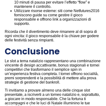
10 minuti di pausa per evitare l’effetto “flow” e
mantenere il controllo.
Utilizzare risorse esterne: siti come Netfutures2016
forniscono guide su come gestire il gioco
responsabile e offrono link a organizzazioni di
supporto.
Ricorda che il divertimento deve rimanere al di sopra di
ogni vincita: il gioco responsabile è la chiave per godere
delle festività senza rimpianti.
Conclusione
Le slot a tema natalizio rappresentano una combinazione
vincente di design accattivante, bonus stagionali e tornei
competitivi che trasformano il semplice spin in
un’esperienza festiva completa. I tornei offrono socialità,
premi sorprendenti e la possibilità di mettere alla prova
strategie di gestione del bankroll.
Ti invitiamo a provare almeno una delle cinque slot
presentate, a iscriverti a un torneo natalizio e, soprattutto,
a giocare in modo responsabile. Che la fortuna ti
accompagni e che le luci di Natale illuminino le tue