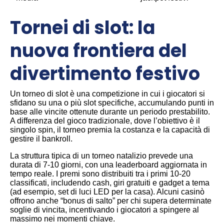
Tornei di slot: la
nuova frontiera del
divertimento festivo
Un torneo di slot è una competizione in cui i giocatori si
sfidano su una o più slot specifiche, accumulando punti in
base alle vincite ottenute durante un periodo prestabilito.
A differenza del gioco tradizionale, dove l’obiettivo è il
singolo spin, il torneo premia la costanza e la capacità di
gestire il bankroll.
La struttura tipica di un torneo natalizio prevede una
durata di 7‑10 giorni, con una leaderboard aggiornata in
tempo reale. I premi sono distribuiti tra i primi 10‑20
classificati, includendo cash, giri gratuiti e gadget a tema
(ad esempio, set di luci LED per la casa). Alcuni casinò
offrono anche “bonus di salto” per chi supera determinate
soglie di vincita, incentivando i giocatori a spingere al
massimo nei momenti chiave.