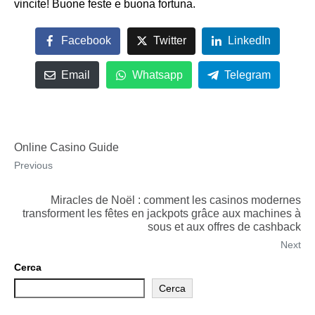
vincite! Buone feste e buona fortuna.
Facebook
Twitter
LinkedIn
Email
Whatsapp
Telegram
Online Casino Guide
Previous
Miracles de Noël : comment les casinos modernes
transforment les fêtes en jackpots grâce aux machines à
sous et aux offres de cashback
Next
Cerca
Cerca