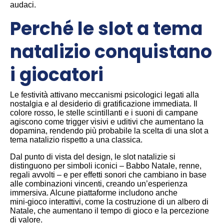
audaci.
Perché le slot a tema
natalizio conquistano
i giocatori
Le festività attivano meccanismi psicologici legati alla
nostalgia e al desiderio di gratificazione immediata. Il
colore rosso, le stelle scintillanti e i suoni di campane
agiscono come trigger visivi e uditivi che aumentano la
dopamina, rendendo più probabile la scelta di una slot a
tema natalizio rispetto a una classica.
Dal punto di vista del design, le slot natalizie si
distinguono per simboli iconici – Babbo Natale, renne,
regali avvolti – e per effetti sonori che cambiano in base
alle combinazioni vincenti, creando un’esperienza
immersiva. Alcune piattaforme includono anche
mini‑gioco interattivi, come la costruzione di un albero di
Natale, che aumentano il tempo di gioco e la percezione
di valore.