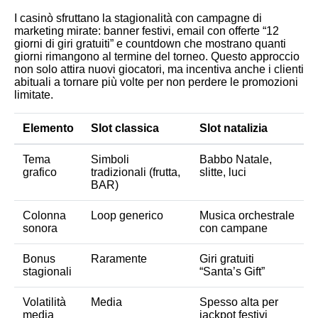
I casinò sfruttano la stagionalità con campagne di
marketing mirate: banner festivi, email con offerte “12
giorni di giri gratuiti” e countdown che mostrano quanti
giorni rimangono al termine del torneo. Questo approccio
non solo attira nuovi giocatori, ma incentiva anche i clienti
abituali a tornare più volte per non perdere le promozioni
limitate.
Elemento
Slot classica
Slot natalizia
Tema
Simboli
Babbo Natale,
grafico
tradizionali (frutta,
slitte, luci
BAR)
Colonna
Loop generico
Musica orchestrale
sonora
con campane
Bonus
Raramente
Giri gratuiti
stagionali
“Santa’s Gift”
Volatilità
Media
Spesso alta per
media
jackpot festivi