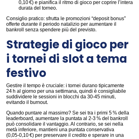
0,10 €) e pianifica il ritmo di gioco per coprire l’intera
durata del torneo.
Consiglio pratico: sfrutta le promozioni “deposit bonus”
offerte durante il periodo natalizio per aumentare il
bankroll senza spendere più del previsto.
Strategie di gioco per
i tornei di slot a tema
festivo
Gestire il tempo è cruciale: i tornei durano tipicamente
24 h al giorno per una settimana, quindi è consigliabile
suddividere le sessioni in blocchi da 30‑45 minuti,
evitando il burnout.
Quando puntare al massimo? Se sei tra i primi 5 % della
leaderboard, aumentare la puntata al 2‑3 % del bankroll
può consolidare il vantaggio. Al contrario, se sei nella
metà inferiore, mantieni una puntata conservativa
(0,05‑0,10 €) per preservare il credito e sperare in una