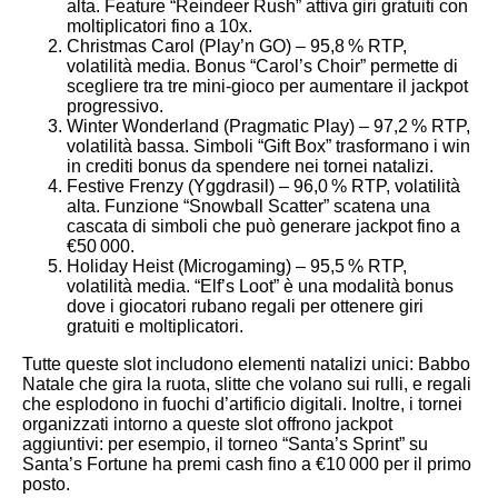
alta. Feature “Reindeer Rush” attiva giri gratuiti con
moltiplicatori fino a 10x.
Christmas Carol (Play’n GO) – 95,8 % RTP,
volatilità media. Bonus “Carol’s Choir” permette di
scegliere tra tre mini‑gioco per aumentare il jackpot
progressivo.
Winter Wonderland (Pragmatic Play) – 97,2 % RTP,
volatilità bassa. Simboli “Gift Box” trasformano i win
in crediti bonus da spendere nei tornei natalizi.
Festive Frenzy (Yggdrasil) – 96,0 % RTP, volatilità
alta. Funzione “Snowball Scatter” scatena una
cascata di simboli che può generare jackpot fino a
€50 000.
Holiday Heist (Microgaming) – 95,5 % RTP,
volatilità media. “Elf’s Loot” è una modalità bonus
dove i giocatori rubano regali per ottenere giri
gratuiti e moltiplicatori.
Tutte queste slot includono elementi natalizi unici: Babbo
Natale che gira la ruota, slitte che volano sui rulli, e regali
che esplodono in fuochi d’artificio digitali. Inoltre, i tornei
organizzati intorno a queste slot offrono jackpot
aggiuntivi: per esempio, il torneo “Santa’s Sprint” su
Santa’s Fortune ha premi cash fino a €10 000 per il primo
posto.