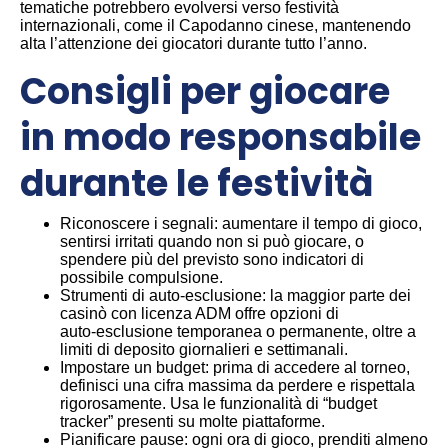
tematiche potrebbero evolversi verso festività
internazionali, come il Capodanno cinese, mantenendo
alta l’attenzione dei giocatori durante tutto l’anno.
Consigli per giocare
in modo responsabile
durante le festività
Riconoscere i segnali: aumentare il tempo di gioco,
sentirsi irritati quando non si può giocare, o
spendere più del previsto sono indicatori di
possibile compulsione.
Strumenti di auto‑esclusione: la maggior parte dei
casinò con licenza ADM offre opzioni di
auto‑esclusione temporanea o permanente, oltre a
limiti di deposito giornalieri e settimanali.
Impostare un budget: prima di accedere al torneo,
definisci una cifra massima da perdere e rispettala
rigorosamente. Usa le funzionalità di “budget
tracker” presenti su molte piattaforme.
Pianificare pause: ogni ora di gioco, prenditi almeno