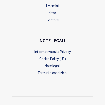
I Membri
News
Contatti
NOTE LEGALI
Informativa sulla Privacy
Cookie Policy (UE)
Note legali
Termini e condizioni