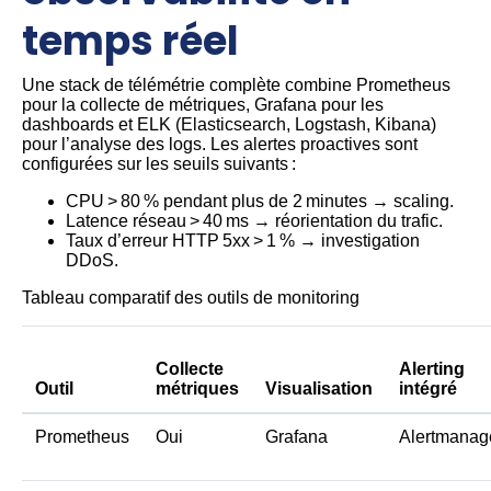
temps réel
Une stack de télémétrie complète combine Prometheus
pour la collecte de métriques, Grafana pour les
dashboards et ELK (Elasticsearch, Logstash, Kibana)
pour l’analyse des logs. Les alertes proactives sont
configurées sur les seuils suivants :
CPU > 80 % pendant plus de 2 minutes → scaling.
Latence réseau > 40 ms → réorientation du trafic.
Taux d’erreur HTTP 5xx > 1 % → investigation
DDoS.
Tableau comparatif des outils de monitoring
Collecte
Alerting
Outil
métriques
Visualisation
intégré
Prometheus
Oui
Grafana
Alertmanag