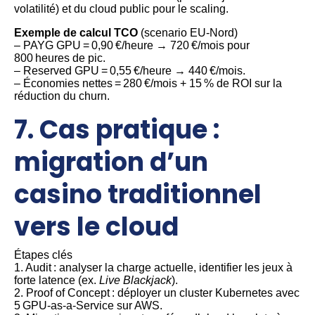
volatilité) et du cloud public pour le scaling.
Exemple de calcul TCO
(scenario EU‑Nord)
– PAYG GPU = 0,90 €/heure → 720 €/mois pour
800 heures de pic.
– Reserved GPU = 0,55 €/heure → 440 €/mois.
– Économies nettes = 280 €/mois + 15 % de ROI sur la
réduction du churn.
7. Cas pratique :
migration d’un
casino traditionnel
vers le cloud
Étapes clés
1. Audit : analyser la charge actuelle, identifier les jeux à
forte latence (ex.
Live Blackjack
).
2. Proof of Concept : déployer un cluster Kubernetes avec
5 GPU‑as‑a‑Service sur AWS.