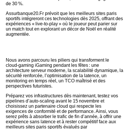
de 30 %.
Assurbanque20.Fr prévoit que les meilleurs sites paris
sportifs intégreront ces technologies dès 2025, offrant des
expériences « live‑to‑play » où le joueur peut parier sur
un match tout en explorant un décor de Noël en réalité
augmentée.
Conclusion
Nous avons parcouru les piliers qui transforment le
cloud‑gaming iGaming pendant les fêtes : une
architecture serveur moderne, la scalabilité dynamique, la
sécurité renforcée, l’optimisation de la latence, un
monitoring en temps réel, un TCO maîtrisé et des
perspectives futuristes.
Préparez vos infrastructures dès maintenant, testez vos
pipelines d’auto‑scaling avant le 15 novembre et
choisissez un partenaire cloud qui respecte les
exigences de conformité et de performance. Ainsi, vous
serez prêts à absorber le trafic de fin d’année, à offrir une
expérience sans latence et à rester compétitif face aux
meilleurs sites paris sportifs évalués par