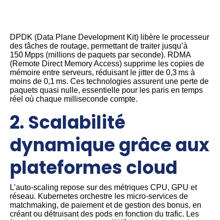
RDMA)
DPDK (Data Plane Development Kit) libère le processeur
des tâches de routage, permettant de traiter jusqu’à
150 Mpps (millions de paquets par seconde). RDMA
(Remote Direct Memory Access) supprime les copies de
mémoire entre serveurs, réduisant le jitter de 0,3 ms à
moins de 0,1 ms. Ces technologies assurent une perte de
paquets quasi nulle, essentielle pour les paris en temps
réel où chaque milliseconde compte.
2. Scalabilité
dynamique grâce aux
plateformes cloud
L’auto‑scaling repose sur des métriques CPU, GPU et
réseau. Kubernetes orchestre les micro‑services de
matchmaking, de paiement et de gestion des bonus, en
créant ou détruisant des pods en fonction du trafic. Les