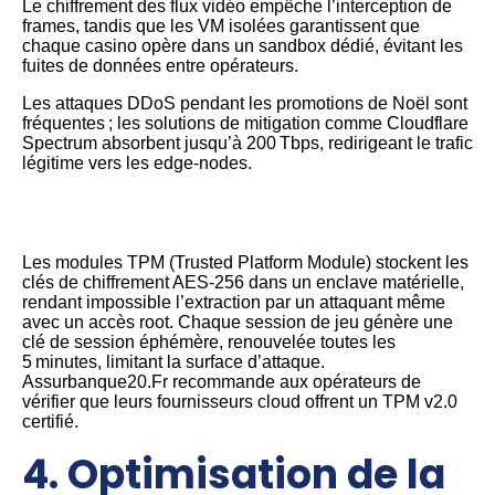
Le chiffrement des flux vidéo empêche l’interception de
frames, tandis que les VM isolées garantissent que
chaque casino opère dans un sandbox dédié, évitant les
fuites de données entre opérateurs.
Les attaques DDoS pendant les promotions de Noël sont
fréquentes ; les solutions de mitigation comme Cloudflare
Spectrum absorbent jusqu’à 200 Tbps, redirigeant le trafic
légitime vers les edge‑nodes.
3.1. Gestion des clés et TPM
Les modules TPM (Trusted Platform Module) stockent les
clés de chiffrement AES‑256 dans un enclave matérielle,
rendant impossible l’extraction par un attaquant même
avec un accès root. Chaque session de jeu génère une
clé de session éphémère, renouvelée toutes les
5 minutes, limitant la surface d’attaque.
Assurbanque20.Fr recommande aux opérateurs de
vérifier que leurs fournisseurs cloud offrent un TPM v2.0
certifié.
4. Optimisation de la