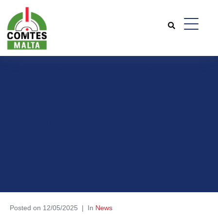
Portefeuilles numériques
et tournois : la nouvelle
frontière de la sécurité des
paiements dans les
casinos en ligne
Posted on
12/05/2025
In
News