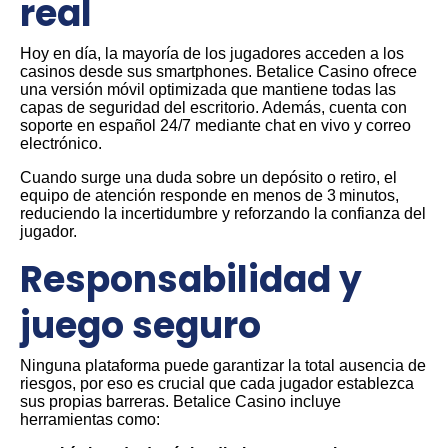
real
Hoy en día, la mayoría de los jugadores acceden a los
casinos desde sus smartphones. Betalice Casino ofrece
una versión móvil optimizada que mantiene todas las
capas de seguridad del escritorio. Además, cuenta con
soporte en español 24/7 mediante chat en vivo y correo
electrónico.
Cuando surge una duda sobre un depósito o retiro, el
equipo de atención responde en menos de 3 minutos,
reduciendo la incertidumbre y reforzando la confianza del
jugador.
Responsabilidad y
juego seguro
Ninguna plataforma puede garantizar la total ausencia de
riesgos, por eso es crucial que cada jugador establezca
sus propias barreras. Betalice Casino incluye
herramientas como: