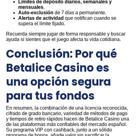
Límites de depósito diarios, semanales y
mensuales
.
Auto‑exclusión
de 7 días a permanente.
Alertas de actividad
que notifican cuando se
supera el límite fijado.
Recuerda siempre jugar de forma responsable y buscar
ayuda si sientes que el juego afecta tu vida cotidiana.
Conclusión: Por qué
Betalice Casino es
una opción segura
para tus fondos
En resumen, la combinación de una licencia reconocida,
cifrado de grado bancario, variedad de métodos de pago
y tiempos de retiro rápidos hacen de Betalice Casino una
de las plataformas más confiables del mercado español.
Su programa VIP con cashback, junto a un sólido
programa de bonos, añade valor sin sacrificar la