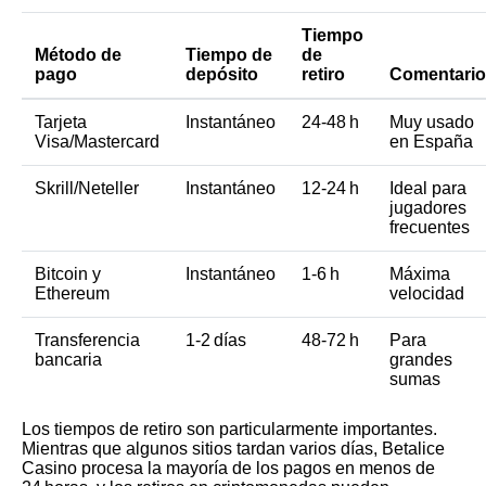
Tiempo
Método de
Tiempo de
de
pago
depósito
retiro
Comentario
Tarjeta
Instantáneo
24‑48 h
Muy usado
Visa/Mastercard
en España
Skrill/Neteller
Instantáneo
12‑24 h
Ideal para
jugadores
frecuentes
Bitcoin y
Instantáneo
1‑6 h
Máxima
Ethereum
velocidad
Transferencia
1‑2 días
48‑72 h
Para
bancaria
grandes
sumas
Los tiempos de retiro son particularmente importantes.
Mientras que algunos sitios tardan varios días, Betalice
Casino procesa la mayoría de los pagos en menos de