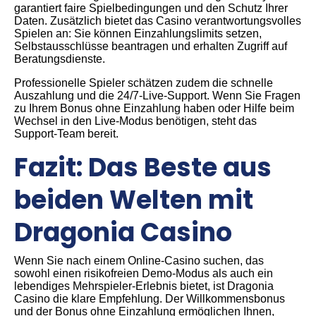
garantiert faire Spielbedingungen und den Schutz Ihrer
Daten. Zusätzlich bietet das Casino verantwortungsvolles
Spielen an: Sie können Einzahlungslimits setzen,
Selbstausschlüsse beantragen und erhalten Zugriff auf
Beratungsdienste.
Professionelle Spieler schätzen zudem die schnelle
Auszahlung und die 24/7‑Live‑Support. Wenn Sie Fragen
zu Ihrem Bonus ohne Einzahlung haben oder Hilfe beim
Wechsel in den Live‑Modus benötigen, steht das
Support‑Team bereit.
Fazit: Das Beste aus
beiden Welten mit
Dragonia Casino
Wenn Sie nach einem Online‑Casino suchen, das
sowohl einen risikofreien Demo‑Modus als auch ein
lebendiges Mehrspieler‑Erlebnis bietet, ist Dragonia
Casino die klare Empfehlung. Der Willkommensbonus
und der Bonus ohne Einzahlung ermöglichen Ihnen,