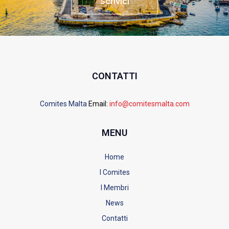
Scrivici
CONTATTI
Comites Malta
Email:
info@comitesmalta.com
MENU
Home
I Comites
I Membri
News
Contatti