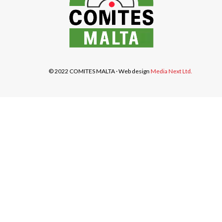
© 2022 COMITES MALTA · Web design
Media Next Ltd.