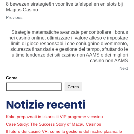
8 bewezen strategieën voor live tafelspellen en slots bij
Magius Casino
Previous
Strategie matematiche avanzate per controllare i bonus
nei casinò online, ottimizzare il valore atteso e impostare
limiti di gioco responsabili che coniughino divertimento,
sicurezza finanziaria e gestione del tempo, sfruttando le
ultime tendenze dei siti casino non AAMS e dei migliori
casino non AAMS
Next
Cerca
Cerca
Notizie recenti
Kako prepoznati in izkoristiti VIP programe v casinu
Case Study: The Success Story of Macau Casinos
Il futuro dei casinò VR: come la gestione del rischio plasma le