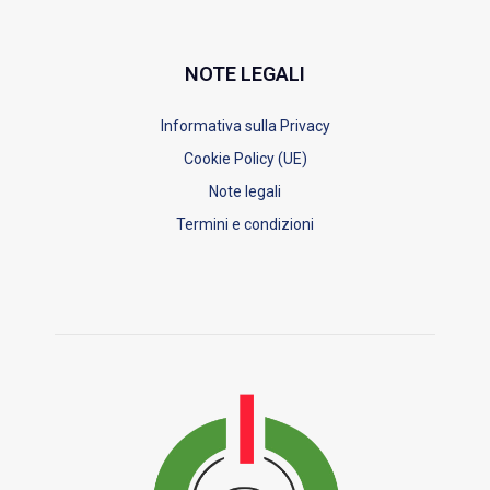
NOTE LEGALI
Informativa sulla Privacy
Cookie Policy (UE)
Note legali
Termini e condizioni