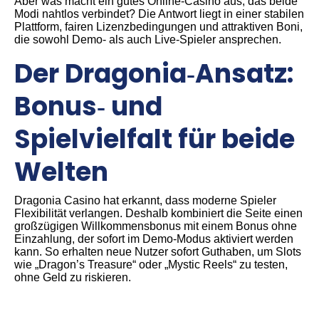
Aber was macht ein gutes Online‑Casino aus, das beide
Modi nahtlos verbindet? Die Antwort liegt in einer stabilen
Plattform, fairen Lizenzbedingungen und attraktiven Boni,
die sowohl Demo‑ als auch Live‑Spieler ansprechen.
Der Dragonia‑Ansatz:
Bonus‑ und
Spielvielfalt für beide
Welten
Dragonia Casino hat erkannt, dass moderne Spieler
Flexibilität verlangen. Deshalb kombiniert die Seite einen
großzügigen Willkommensbonus mit einem Bonus ohne
Einzahlung, der sofort im Demo‑Modus aktiviert werden
kann. So erhalten neue Nutzer sofort Guthaben, um Slots
wie „Dragon’s Treasure“ oder „Mystic Reels“ zu testen,
ohne Geld zu riskieren.
Was Sie beim Bonus