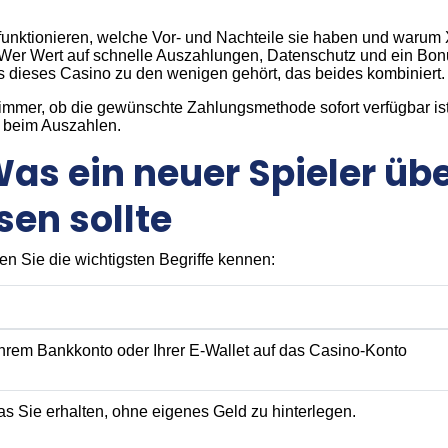
funktionieren, welche Vor- und Nachteile sie haben und warum
 Wer Wert auf schnelle Auszahlungen, Datenschutz und ein Bon
ss dieses Casino zu den wenigen gehört, das beides kombiniert.
 immer, ob die gewünschte Zahlungsmethode sofort verfügbar is
n beim Auszahlen.
as ein neuer Spieler üb
en sollte
en Sie die wichtigsten Begriffe kennen:
Ihrem Bankkonto oder Ihrer E‑Wallet auf das Casino‑Konto
as Sie erhalten, ohne eigenes Geld zu hinterlegen.