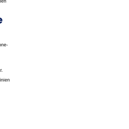
len
e
one‑
r.
inien