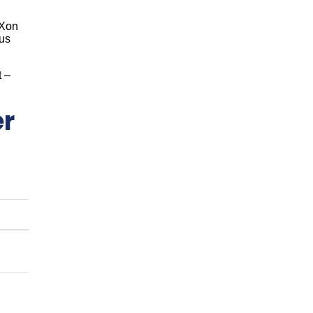
 Xon
us
t –
er