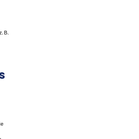
. B.
s
ie