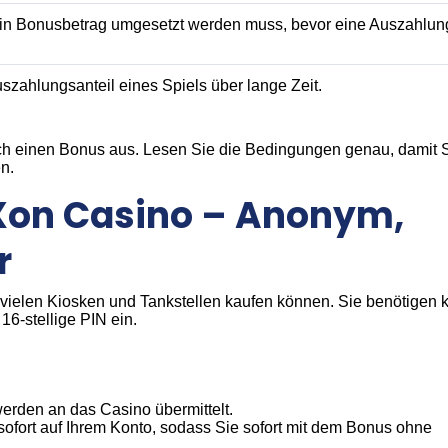
ein Bonusbetrag umgesetzt werden muss, bevor eine Auszahlun
szahlungsanteil eines Spiels über lange Zeit.
sch einen Bonus aus. Lesen Sie die Bedingungen genau, damit 
n.
Xon Casino – Anonym,
r
n vielen Kiosken und Tankstellen kaufen können. Sie benötigen 
6‑stellige PIN ein.
er
erden an das Casino übermittelt.
 sofort auf Ihrem Konto, sodass Sie sofort mit dem Bonus ohne