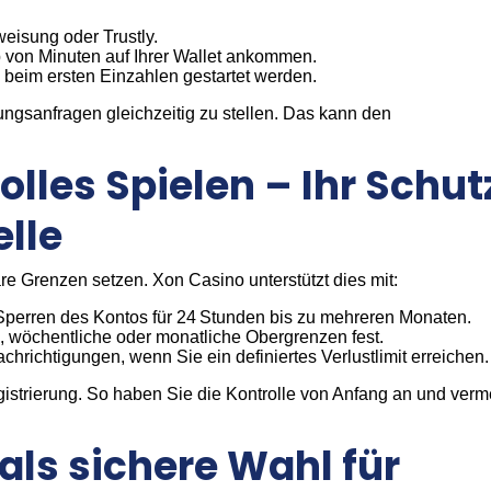
eisung oder Trustly.
 von Minuten auf Ihrer Wallet ankommen.
s beim ersten Einzahlen gestartet werden.
ngsanfragen gleichzeitig zu stellen. Das kann den
les Spielen – Ihr Schut
elle
lare Grenzen setzen. Xon Casino unterstützt dies mit:
Sperren des Kontos für 24 Stunden bis zu mehreren Monaten.
, wöchentliche oder monatliche Obergrenzen fest.
richtigungen, wenn Sie ein definiertes Verlustlimit erreichen.
Registrierung. So haben Sie die Kontrolle von Anfang an und ver
 als sichere Wahl für