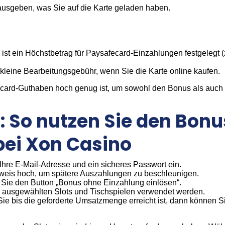
ausgeben, was Sie auf die Karte geladen haben.
en
st ein Höchstbetrag für Paysafecard‑Einzahlungen festgelegt (z
leine Bearbeitungsgebühr, wenn Sie die Karte online kaufen.
fecard‑Guthaben hoch genug ist, um sowohl den Bonus als auch
t: So nutzen Sie den Bonu
bei Xon Casino
Ihre E‑Mail-Adresse und ein sicheres Passwort ein.
sweis hoch, um spätere Auszahlungen zu beschleunigen.
 Sie den Button „Bonus ohne Einzahlung einlösen“.
 ausgewählten Slots und Tischspielen verwendet werden.
ie bis die geforderte Umsatzmenge erreicht ist, dann können S