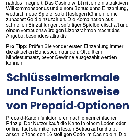
nahtlos integriert. Das Casino wirbt mit einem attraktiven
Willkommensbonus und einem Bonus ohne Einzahlung,
wodurch neue Spieler sofort loslegen können, ohne
zunächst Geld einzuzahlen. Die Kombination aus
schnellen Einzahlungen, sofortiger Spielbereitschaft und
einem vertrauenswürdigen Lizenzrahmen macht das
Angebot besonders attraktiv.
Pro Tipp:
Prüfen Sie vor der ersten Einzahlung immer
die aktuellen Bonusbedingungen. Oft gilt ein
Mindestumsatz, bevor Gewinne ausgezahlt werden
können.
Schlüsselmerkmale
und Funktionsweise
von Prepaid‑Optionen
Prepaid‑Karten funktionieren nach einem einfachen
Prinzip: Der Nutzer kauft die Karte in einem Laden oder
online, lädt sie mit einem festen Betrag auf und gibt
anschließend den 16‑stelligen Code im Casino ein. Die