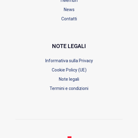
I Membri
News
Contatti
NOTE LEGALI
Informativa sulla Privacy
Cookie Policy (UE)
Note legali
Termini e condizioni