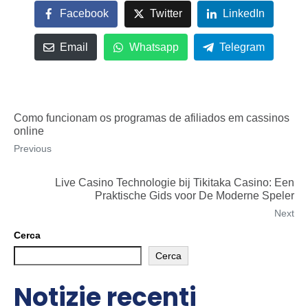
Facebook
Twitter
LinkedIn
Email
Whatsapp
Telegram
Como funcionam os programas de afiliados em cassinos
online
Previous
Live Casino Technologie bij Tikitaka Casino: Een
Praktische Gids voor De Moderne Speler
Next
Cerca
Cerca
Notizie recenti