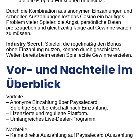
die alle Prepaid‑Funktionen unterstützt.
Durch die Kombination aus anonymen Einzahlungen und
schnellen Auszahlungen löst das Casino ein häufiges
Problem vieler Spieler: die Angst, persönliche Daten
preiszugeben und gleichzeitig lange auf Gewinne warten
zu müssen.
Industry Secret:
Spieler, die regelmäßig den Bonus
ohne Einzahlung nutzen, können durch geschicktes
Wetten bereits beim ersten Spiel echte Gewinne erzielen.
Vor- und Nachteile im
Überblick
Vorteile
– Anonyme Einzahlung über Paysafecard.
– Sofortige Spielbereitschaft nach Einzahlung.
– Lizenzierte und regulierte Plattform.
– Umfangreiches Live‑Dealer‑Programm.
Nachteile
– Keine direkte Auszahlung auf Paysafecard (Auszahlung