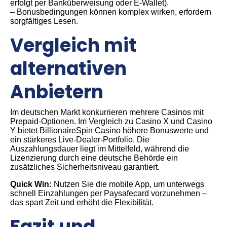
erfolgt per Banküberweisung oder E‑Wallet).
– Bonusbedingungen können komplex wirken, erfordern
sorgfältiges Lesen.
Vergleich mit
alternativen
Anbietern
Im deutschen Markt konkurrieren mehrere Casinos mit
Prepaid‑Optionen. Im Vergleich zu Casino X und Casino
Y bietet BillionaireSpin Casino höhere Bonuswerte und
ein stärkeres Live‑Dealer‑Portfolio. Die
Auszahlungsdauer liegt im Mittelfeld, während die
Lizenzierung durch eine deutsche Behörde ein
zusätzliches Sicherheitsniveau garantiert.
Quick Win:
Nutzen Sie die mobile App, um unterwegs
schnell Einzahlungen per Paysafecard vorzunehmen –
das spart Zeit und erhöht die Flexibilität.
Fazit und