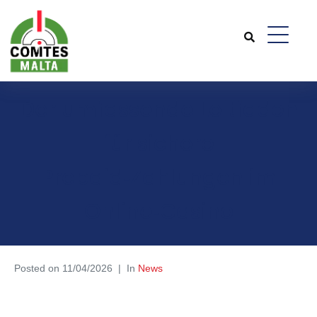
Der umfassende Leitfaden
für sichere
Prepaid‑Zahlungen im
Online‑Casino
Posted on
11/04/2026
In
News
Der