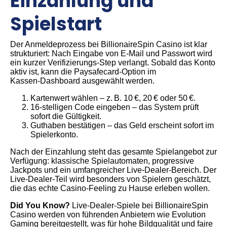
Einzahlung und
Spielstart
Der Anmeldeprozess bei BillionaireSpin Casino ist klar
strukturiert: Nach Eingabe von E‑Mail und Passwort wird
ein kurzer Verifizierungs‑Step verlangt. Sobald das Konto
aktiv ist, kann die Paysafecard‑Option im
Kassen‑Dashboard ausgewählt werden.
Kartenwert wählen – z. B. 10 €, 20 € oder 50 €.
16‑stelligen Code eingeben – das System prüft
sofort die Gültigkeit.
Guthaben bestätigen – das Geld erscheint sofort im
Spielerkonto.
Nach der Einzahlung steht das gesamte Spielangebot zur
Verfügung: klassische Spielautomaten, progressive
Jackpots und ein umfangreicher Live‑Dealer‑Bereich. Der
Live‑Dealer‑Teil wird besonders von Spielern geschätzt,
die das echte Casino‑Feeling zu Hause erleben wollen.
Did You Know?
Live‑Dealer‑Spiele bei BillionaireSpin
Casino werden von führenden Anbietern wie Evolution
Gaming bereitgestellt, was für hohe Bildqualität und faire