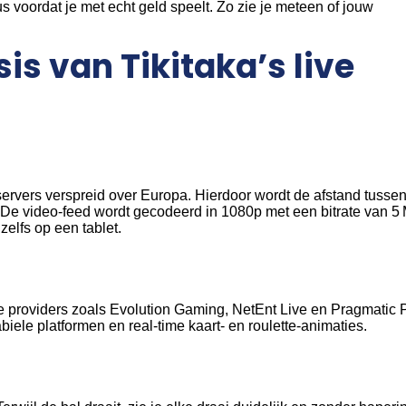
 voordat je met echt geld speelt. Zo zie je meteen of jouw
is van Tikitaka’s live
ctuur
ervers verspreid over Europa. Hierdoor wordt de afstand tussen
t. De video‑feed wordt gecodeerd in 1080p met een bitrate van 5
elfs op een tablet.
rs
providers zoals Evolution Gaming, NetEnt Live en Pragmatic 
iele platformen en real‑time kaart‑ en roulette‑animaties.