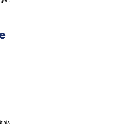
ngen.
r
ie
t als